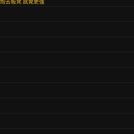
 炮去板凳 感覺更強