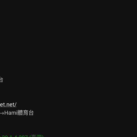


et.net/
→Hami體育台
