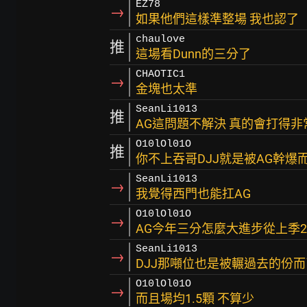
EZ78
→
如果他們這樣準整場 我也認了
chaulove
推
這場看Dunn的三分了
CHAOTIC1
→
金塊也太準
SeanLi1013
推
AG這問題不解決 真的會打得非
O10lOl01O
推
你不上吞哥DJJ就是被AG幹爆
SeanLi1013
→
我覺得西門也能扛AG
O10lOl01O
→
AG今年三分怎麼大進步從上季29
SeanLi1013
→
DJJ那噸位也是被輾過去的份而
O10lOl01O
→
而且場均1.5顆 不算少