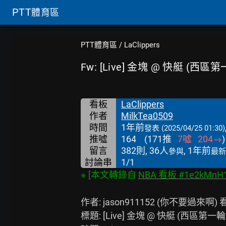
PTT
體育區
PTT體育區
/
LaClippers
Fw: [Live] 金塊 @ 快艇 (西區
看板
LaClippers
作者
MilkTea0509
時間
1年前
發表
(2025/04/25 01:30)
推噓
164
(
171
推
7
噓
204
→
)
留言
382則, 36人
, 1年前
參與
最新
討論串
1/1
※ [本文轉錄自 
NBA 看板 #1e2kMnH
作者: jason911152 (你不要過來啊) 看
標題: [Live] 金塊 @ 快艇 (西區第一輪G