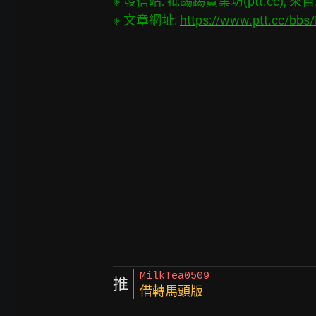
※ 發信站: 批踢踢實業坊(ptt.cc), 來自: 3
※ 文章網址: 
https://www.ptt.cc/bb
MilkTea0509
推
借轉馬頭版