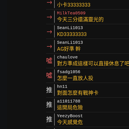
→
小卡33333333
MilkTea0509
→
今天三分還滿靈光的
SeanLi1013
→
KD33333333
SeanLi1013
→
AG好準 幹
chaulove
噓
對方準成這樣可以直接休息了吧
fsadg1056
噓
怎麼一直放人投
hn11
推
對面怎麼有戰神卡
a11011788
推
這開局危險
YeezyBoost
推
今天感覺危