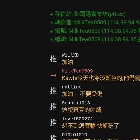
※ 發信站: 批踢踢實業坊(ptt.cc)

※ 轉錄者: MilkTea0509 (114.38.94.95
※ 編輯: MilkTea0509 (114.38.94.95 臺
Wi1lXD
推
加油
MilkTea0509
→
Kawhi今天也穿淡藍色的,他們
natline
推
加油！ 不要受傷
SeanLi1013
推
這螢幕真的帥爛
love1500274
推
想不到怎麼輸 快艇穩了
O10lOl01O
推