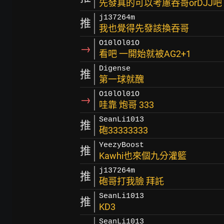
先發真的可以考慮吞哥orDJJ吧
j137264m
推
我也覺得先發該換吞哥
O10lOl01O
→
看吧 一開始就被AG2+1
Digense
推
第一球就醜
O10lOl01O
→
哇靠 炮哥 333
SeanLi1013
推
砲33333333
YeezyBoost
推
Kawhi也來個九分灌籃
j137264m
推
砲哥打我臉 拜託
SeanLi1013
推
KD3
SeanLi1013