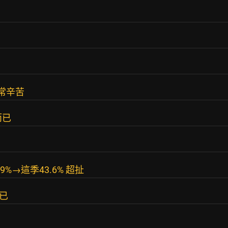
常辛苦
而已
%→這季43.6% 超扯
已