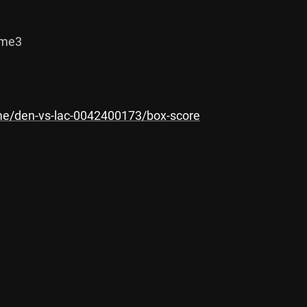
e3

e/den-vs-lac-0042400173/box-score