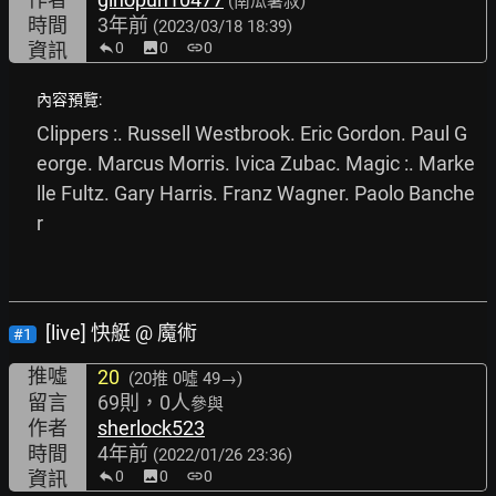
(南瓜薯叔)
時間
3年前
(2023/03/18 18:39)
資訊
0
image
0
link
0
內容預覽:
Clippers :. Russell Westbrook. Eric Gordon. Paul G
eorge. Marcus Morris. Ivica Zubac. Magic :. Marke
lle Fultz. Gary Harris. Franz Wagner. Paolo Banche
r
[live] 快艇 @ 魔術
#1
推噓
20
(20推
0噓 49→
)
留言
69則，0人
參與
作者
sherlock523
時間
4年前
(2022/01/26 23:36)
資訊
0
image
0
link
0