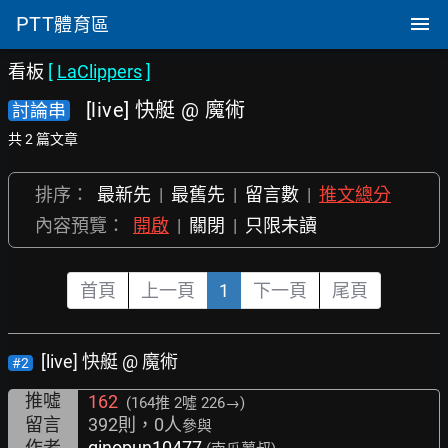
PTT
體育區
看板
[
LaClippers
]
[live] 快艇 @ 魔術
討論串
共 2 篇文章
排序：
最新先
|
最舊先
|
留言數
|
推文總分
內容預覽：
開啟
|
關閉
|
只限未讀
首頁
上一頁
1
下一頁
尾頁
[live] 快艇 @ 魔術
#2
推噓
162
(164推
2噓 226→
)
留言
392則，0人
參與
作者
ginopun10477