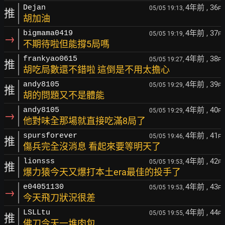
4年前
, 36
Dejan
05/05 19:13,
F
推
胡加油
4年前
, 37
bigmama0419
05/05 19:19,
F
→
不期待啦但能撐5局嗎
4年前
, 38
frankyao0615
05/05 19:27,
F
推
胡吃局數還不錯啦 這倒是不用太擔心
4年前
, 39
andy8105
05/05 19:29,
F
推
胡的問題又不是體能
4年前
, 40
andy8105
05/05 19:29,
F
→
他對味全那場就直接吃滿8局了
4年前
, 41
spursforever
05/05 19:46,
F
推
傷兵完全沒消息 看起來要等明天了
4年前
, 42
lionsss
05/05 19:53,
F
推
爆力猿今天又爆打本土era最佳的投手了
4年前
, 43
e04051130
05/05 19:53,
F
→
今天飛刀狀況很差
4年前
, 44
LSLLtu
05/05 19:55,
F
推
佛刀今天一堆肉包