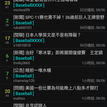
23
[
BaseballXXXX
]
41
micheal59
52分鐘前
,
08/06
[新聞] SPC-11勝也賣不掉！36歲前巨人王牌菅野
2
[
Baseball
]
26
ruka660101
54分鐘前
,
08/06
[閒聊] 日本人學英文是不是有障礙？
17
[
BaseballXXXX
]
48
s10010818
56分鐘前
,
08/06
[新聞] 治好「寒冰掌」即將展開復健賽 王定穎
6
[
Baseball
]
6
thnlkj0665
1小時前
,
08/06
[公告] 睡前一堆水桶
7
[
Baseball
]
8
chainstay120
1小時前
,
08/06
[問題] 美國一些比賽為何能晚上八點多才開打
20
[
Baseball
]
44
suzhou
1小時前
,
08/06
[閒聊] 兆亨認錯人