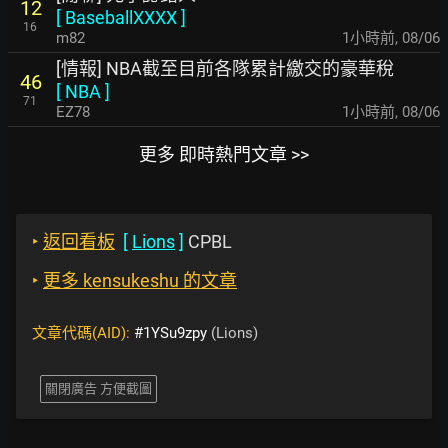
12
[
BaseballXXXX
]
16
m82
1小時前
,
08/06
[情報] NBA截至目前各隊累計繳交的豪華稅
46
[
NBA
]
71
EZ78
1小時前
,
08/06
更多 即時熱門文章 >>
‣
返回看板
[
Lions
]
CPBL
‣
更多 kensukeshu 的文章
文章代碼(AID):
#1YSu9zpy
(Lions)
關閉廣告 方便截圖