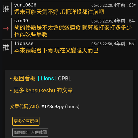
4年前
, 63
yuri0626
05/05 22:28,
F
推
週末可能天氣不好 爪把洋投都往前吧
4年前
, 64
sin99
05/05 22:35,
F
→
胡的優點是不太會保送連發 就算被打安打多多少
也能吃些局數
4年前
, 65
lionsss
05/05 22:58,
F
推
本來預報會下雨 現在又變陰天而已
‣
返回看板
[
Lions
]
CPBL
‣
更多 kensukeshu 的文章
文章代碼(AID):
#1YSu9zpy
(Lions)
更多分享選項
關閉廣告 方便截圖