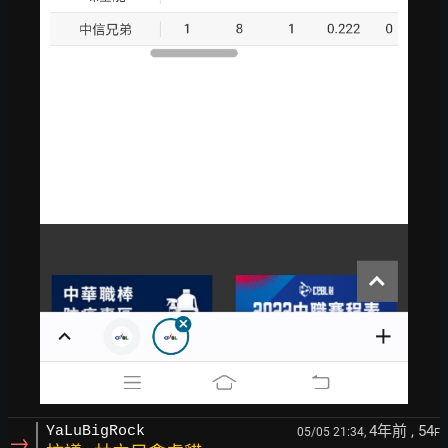
4年前
, 54
YaLuBigRock
05/05 21:34,
F
→