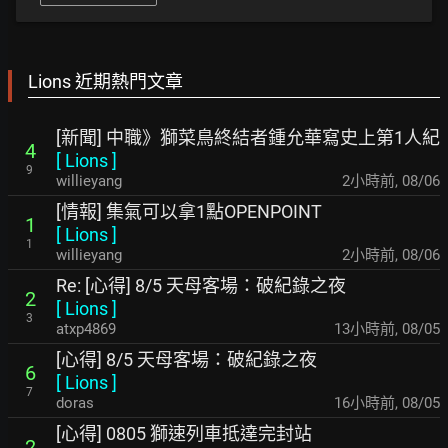
Lions 近期熱門文章
[新聞] 中職》獅菜鳥終結者鍾允華寫史上第1人紀
4
[
Lions
]
9
willieyang
2小時前
,
08/06
[情報] 集氣可以拿1點OPENPOINT
1
[
Lions
]
1
willieyang
2小時前
,
08/06
Re: [心得] 8/5 天母客場：破紀錄之夜
2
[
Lions
]
3
atxp4869
13小時前
,
08/05
[心得] 8/5 天母客場：破紀錄之夜
6
[
Lions
]
7
doras
16小時前
,
08/05
[心得] 0805 獅速列車抵達完封站
2