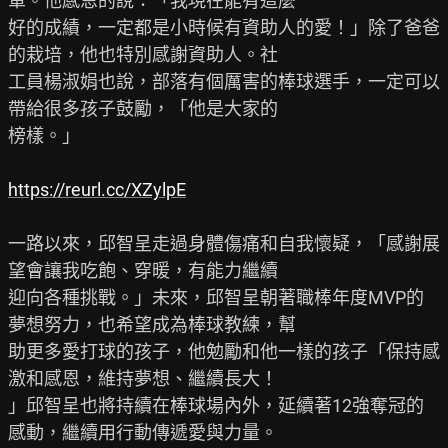
軍。他感恩的說：「我現在能有這麼

好的成績，一定都是小時候有資助人的愛！」除了爸爸
的栽培，他也特別感謝資助人。社

工員楊淑娟也說，部落有個厲害的棒球選手，一定可以
帶給很多孩子鼓勵，「他是大家的

榜樣。」

https://reurl.cc/XZylpE
一路以來，邱智呈走過身體傷痛和自我懷疑，「感謝展
望會讓我吃飽、穿暖，有能力繼續

迎向各種挑戰。」未來，邱智呈朝著職棒年度MVP的
夢想努力，也希望成為棒球教練，幫

助更多愛打球的孩子，他勉勵和他一樣的孩子「保持感
激和感恩，維持夢想、繼續長大！

」邱智呈也將持續在棒球場內外，延續著12強奪冠的
感動，繼續用行動傳遞愛與力量。
