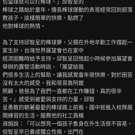
包當球就可以打棒球。」邱智呈的

棒球之路始於童年，擅長棒球運動的表哥經常回到部落
教孩子，這樣簡單的快樂，點燃了

他對棒球的熱情。

為了支持邱智呈的棒球夢，父親在外地辛勤工作撐起一
家生計，台灣世界展望會也在家中

經濟困難時給予支持。邱智呈回憶起小時候參加展望會
舉辦的露營活動時說，「展望給我

們很多生活上的幫助，讓我感覺童年很快樂，對於困苦
沒有太大的感受，我和哥哥靠阿嬤

照顧，爸爸為了我們一直都在工作賺錢，真的很辛
苦。」感受到被愛與支持的力量，邱智

呈勇敢的朝著最愛的棒球路上前進，國中就進入校隊展
開練習的生活。服務他的社工員楊

淑娟說：「可以想見一個孩子隻身在外生活很不容易，
但智呈早已養成獨立性格，出門在
