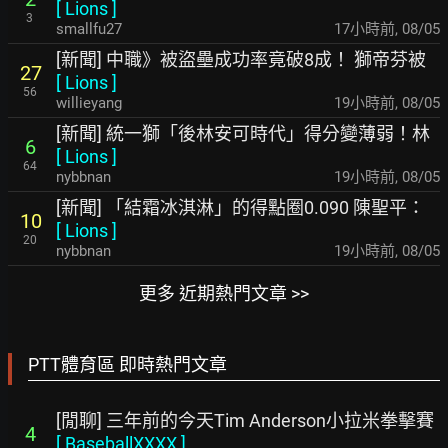
[
Lions
]
3
smallfu27
17小時前
,
08/05
[新聞] 中職》被盜壘成功率竟破8成！ 獅帝芬被
27
[
Lions
]
56
willieyang
19小時前
,
08/05
[新聞] 統一獅「後林安可時代」得分變薄弱！林
6
[
Lions
]
64
nybbnan
19小時前
,
08/05
[新聞] 「結霜冰淇淋」的得點圈0.090 陳聖平：
10
[
Lions
]
20
nybbnan
19小時前
,
08/05
更多 近期熱門文章 >>
PTT體育區 即時熱門文章
[閒聊] 三年前的今天Tim Anderson小拉米拳擊賽
4
[
BaseballXXXX
]