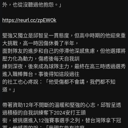
外，也從沒聽過他抱怨。」

https://reurl.cc/zpEWOk
堅強又獨立是邱智呈一貫態度，但高中時期的他迎來重
大挑戰，高一時因傷休養了半年，

面對隊友的進步和自己的停滯他深感焦慮，但他選擇將
壓力化為動力，傷癒後每天自我訓

練到深夜，後來成為球隊主力，最終在高三時透過選秀
進入職棒舞台。事後得知這段過往

的社工也心疼說：「他受傷都不會講，我們都不知
道。」

帶著資助12年不間斷的溫暖和堅強的心志，邱智呈透
過積極的自我訓練奪下2024安打王頭

銜，被挑選進入12強賽事選手之列，替台灣隊拿下冠