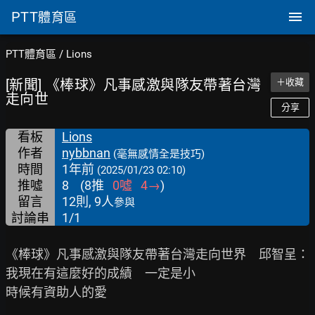
PTT
體育區
PTT體育區
/
Lions
[新聞] 《棒球》凡事感激與隊友帶著台灣
＋收藏
走向世
分享
看板
Lions
作者
nybbnan
(毫無感情全是技巧)
時間
1年前
(2025/01/23 02:10)
推噓
8
(
8
推
0
噓
4
→
)
留言
12則, 9人
參與
討論串
1/1
《棒球》凡事感激與隊友帶著台灣走向世界　邱智呈：
我現在有這麼好的成績　一定是小

時候有資助人的愛
