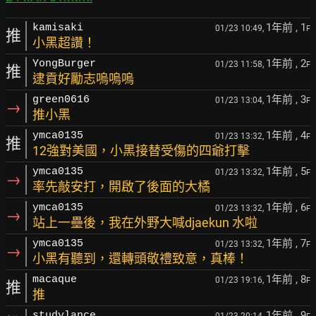
1年前
, 1
kamisaki
01/23 10:49,
F
推
小黑超讚！
1年前
, 2
YongBurger
01/23 11:58,
F
推
逮貢好勵志嗚嗚嗚
1年前
, 3
green0616
01/23 13:04,
F
→
推小黑
1年前
, 4
ymca0135
01/23 13:32,
F
推
12強對美國，小黑接替受傷的四爺打擊
1年前
, 5
ymca0135
01/23 13:32,
F
→
率先敲安打，開啟了後面的大橘
1年前
, 6
ymca0135
01/23 13:32,
F
→
站上一壘後，我在外野大喊djaekun 水啦
1年前
, 7
ymca0135
01/23 13:32,
F
→
小黑有聽到，還轉頭敬禮致意，真棒！
1年前
, 8
macaque
01/23 19:16,
F
推
推
1年前
, 9
studylance