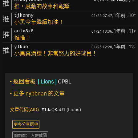
01/23 20:14,
F
推
推，感動的故事和報導
1年前
, 10
tjkenny
01/24 07:47,
F
推
小黑今年繼續加油！
1年前
, 11
aulx8x8
01/24 13:36,
F
推
推推！
1年前
, 12
ylkuo
01/25 12:20,
F
推
小黑真滴讚！非常努力的好球員！
‣
返回看板
[
Lions
]
CPBL
‣
更多 nybbnan 的文章
文章代碼(AID):
#1daQKaU1
(Lions)
更多分享選項
關閉廣告 方便截圖