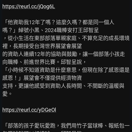
https://reurl.cc/jQog6L
「他資助我12年了嗎？這麼久嗎？都是同一個人
嗎？」綽號小黑、2024職棒安打王邱智呈

，從小生活在東部部落單親家庭、不算充足的成長環境
裡，長期接受台灣世界展望會展望

的資助人連續12年的協助與鼓勵，讓一個部落小孩走
向職棒、前進世界比賽。邱智呈說，

「小時候不知道資助是什麼意思，但現在除了感恩還是
感恩！」展望會不僅提供經濟物資

支持，更讓他感受到資助人長時間、不間斷的溫暖與
愛。

https://reurl.cc/yDGeOl
「部落的孩子愛玩愛跑，我們用竹子當球棒、報紙包一