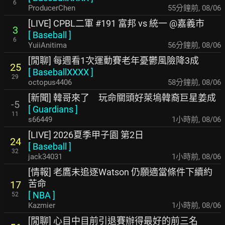
6
ProducerChen
56分鐘前
,
08/06
[LIVE] CPBL二軍 #191 富邦 vs 統一 @嘉義市
3
[
Baseball
]
6
YuiiAnitima
56分鐘前
,
08/06
[閒聊] 每週看1次運動賽老年憂鬱風險降3成
25
[
BaseballXXXX
]
29
octopus4406
58分鐘前
,
08/06
[新聞] 韓哥來了 玩命關頭好萊塢韓裔巨星姜成
-5
[
Guardians
]
11
s66449
1小時前
,
08/06
[LIVE] 2026夏季甲子園 第2日
24
[
Baseball
]
32
jack34031
1小時前
,
08/06
[情報] 老鷹未追逐Watson 仍願適當條件下續約
苦命
17
[
NBA
]
52
Kazmier
1小時前
,
08/06
[閒聊] 心目中目前引退賽辦得最好的前三名