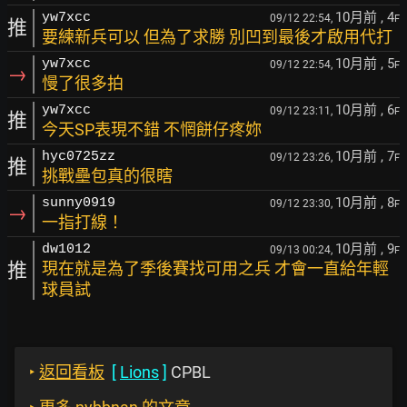
10月前
, 4
yw7xcc
09/12 22:54,
F
推
要練新兵可以 但為了求勝 別凹到最後才啟用代打
10月前
, 5
yw7xcc
09/12 22:54,
F
→
慢了很多拍
10月前
, 6
yw7xcc
09/12 23:11,
F
推
今天SP表現不錯 不惘餅仔疼妳
10月前
, 7
hyc0725zz
09/12 23:26,
F
推
挑戰壘包真的很瞎
10月前
, 8
sunny0919
09/12 23:30,
F
→
一指打線！
10月前
, 9
dw1012
09/13 00:24,
F
推
現在就是為了季後賽找可用之兵 才會一直給年輕
球員試
‣
返回看板
[
Lions
]
CPBL