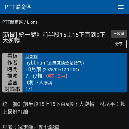
PTT
體育區
PTT體育區
/
Lions
[新聞] 統一獅》前半段15上15下直到9下
＋收藏
大逆轉
分享
看板
Lions
作者
nybbnan
(毫無感情全是技巧)
時間
10月前
(2025/09/12 14:04)
推噓
7
(
7
推
0
噓
2
→
)
留言
9則, 7人
參與
討論串
1/1
統一獅》前半段15上15下直到9下大逆轉　林岳平：換
上最好打線

記者：羅惠齡／新北報導
