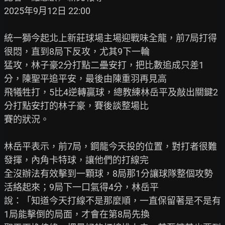
2025年9月12日 22:00

統一獅今起北上新莊球場主場迎戰味全龍，前7局打得
很悶，直到8局下反攻，尤其9下一輪

猛攻，林子豪2分打點二壘安打，把比數追成只差1
分，陳聖平追平安，最後由陳重羽再見高

飛犧牲打，5比4逆轉贏球，總教練林岳平及敲出關鍵2
分打點安打的林子豪，賽後談整場比

賽的狀況。

林岳平表示，前7局，鋼龍今天投的位置，對打者很難
發揮，內角卡特球，讓他們的打線完

全沒辦法有效擊到一顆球，8局那1分讓球隊整個攻勢
活絡起來；9局下一口氣得4分，林岳平

說：「知道今天打線不是那麼順，一直保留著是不是有
1局能擊倒的局面，才會在第8局先換
