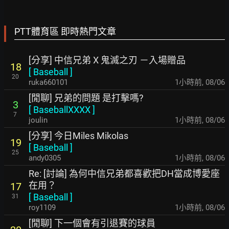
PTT體育區 即時熱門文章
[分享] 中信兄弟 X 鬼滅之刃 －入場贈品
18
[
Baseball
]
20
ruka660101
1小時前
,
08/06
[閒聊] 兄弟的問題 是打擊嗎?
3
[
BaseballXXXX
]
7
joulin
1小時前
,
08/06
[分享] 今日Miles Mikolas
19
[
Baseball
]
25
andy0305
1小時前
,
08/06
Re: [討論] 為何中信兄弟都喜歡把DH當成博愛座
在用？
17
[
Baseball
]
31
roy1109
1小時前
,
08/06
[閒聊] 下一個會有引退賽的球員