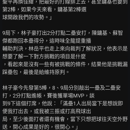
聖平再換佳緯，把最好的打線排上去，甚至鏞基也要到
第2棒，如果今天來看，鏞基第2棒選

球開啟我們的攻勢。」

9局下，林子豪打出2分打點二壘安打，陳鏞基、蘇智
傑都跑回本壘得分，這時味全龍提重播

輔助判決，林岳平也走上來向裁判了解狀況，他表示是
想要了解一下對方挑戰的項目是什麼

，看起來是沒有一些有被挑戰的條件，結果他是挑戰漏
踩壘包，最後是給維持原判。

林子豪今先發第5棒，8、9局分別敲出一壘及二壘安
打，2分打點進帳，賽後獲單場MVP，談

到9下這個打席，他說：「滿壘1人出局當下是想說即
便我打出去，或我被三振或打高飛球出

局，至少後面打者還有機會，當下只想把球往天空外野
送，開心成果是好的，很開心。」
