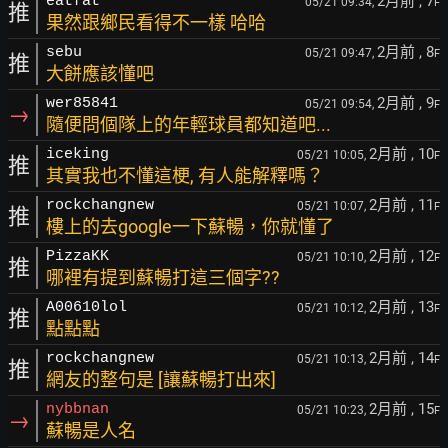
2月前
, 7
eatfat
05/21 09:34,
F
推
果然跟鄉民看得不一樣 哈哈
2月前
, 8
sebu
05/21 09:47,
F
推
大餅應該懂吧
2月前
, 9
wer85841
05/21 09:54,
F
→
隨便問個隊上的年輕球員都知道吧...
2月前
, 10
iceking
05/21 10:05,
F
推
其實我也不懂這梗, 有人能解釋嗎？
2月前
, 11
rockchangnew
05/21 10:07,
F
推
樓上的去google一下蘇暢，你就懂了
2月前
, 12
PizzaKK
05/21 10:10,
F
推
哪裡有提到蘇暢打這三個字??
2月前
, 13
A00610lol
05/21 10:12,
F
推
點點點
2月前
, 14
rockchangnew
05/21 10:13,
F
推
網友的整句是 [讓蘇暢打出來]
2月前
, 15
nybbnan
05/21 10:23,
F
→
蘇暢是人名