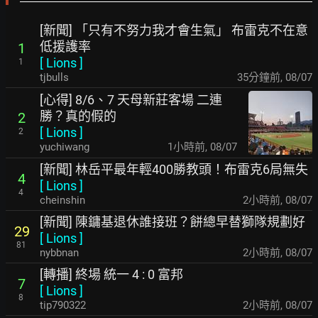
[新聞] 「只有不努力我才會生氣」 布雷克不在意
低援護率
1
[
Lions
]
1
tjbulls
35分鐘前
,
08/07
[心得] 8/6、7 天母新莊客場 二連
勝？真的假的
2
[
Lions
]
2
yuchiwang
1小時前
,
08/07
[新聞] 林岳平最年輕400勝教頭！布雷克6局無失
4
[
Lions
]
4
cheinshin
2小時前
,
08/07
[新聞] 陳鏞基退休誰接班？餅總早替獅隊規劃好
29
[
Lions
]
81
nybbnan
2小時前
,
08/07
[轉播] 終場 統一 4 : 0 富邦
7
[
Lions
]
8
tip790322
2小時前
,
08/07