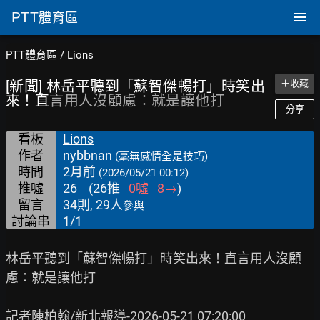
PTT
體育區
PTT體育區
/
Lions
[新聞] 林岳平聽到「蘇智傑暢打」時笑出
＋收藏
來！直
言用人沒顧慮：就是讓他打
分享
看板
Lions
作者
nybbnan
(毫無感情全是技巧)
時間
2月前
(2026/05/21 00:12)
推噓
26
(
26
推
0
噓
8
→
)
留言
34則, 29人
參與
討論串
1/1
林岳平聽到「蘇智傑暢打」時笑出來！直言用人沒顧
慮：就是讓他打

記者陳柏翰/新北報導-2026-05-21 07:20:00
