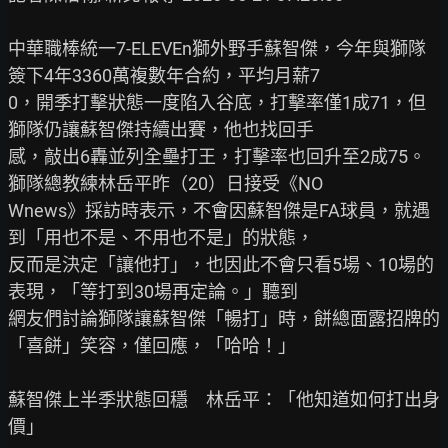
中華職棒統一7-ELEVEn獅外野手蘇智傑，今年與獅隊
簽下4年3360萬複數年合約，平均月薪7

0，開季打擊狀態一度陷入谷底，打擊率僅1成71，但
獅隊仍讓蘇智傑持續出賽，他也找回手

感，敲出6轟並列全壘打王，打擊率也回升至2成75。
獅隊總教練林岳平昨（20）日接受《NO

Wnews》採訪時表示，不會因蘇智傑是FA球員，就遇
到「用也不是、不用也不是」的狀態，

反而是決定「讓他打」，也因此不會只看5場、10場的
表現，「等打到30場再定論。」聽到

網友們討論獅隊讓蘇智傑「暢打」時，餅總面露招牌的
「喜餅」笑容，僅回應，「哈哈！」

蘇智傑上半季狀態回穩　林岳平：「他知道如何打出身
價」
