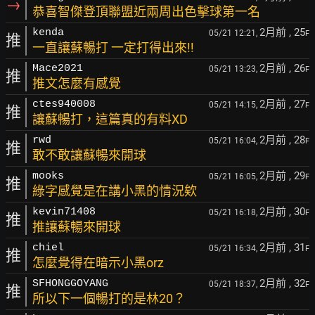
→
恭喜智傑登頂聯盟近兩周出色擊球第一名
2月前
, 25
kenda
05/21 12:21,
F
推
一直讓蘇暢打 一定打得出來!!
2月前
, 26
Mace2021
05/21 13:23,
F
推
推文怎麼有感覺
2月前
, 27
ctes940008
05/21 14:15,
F
推
讓蘇暢打，這篇真的有料XD
2月前
, 28
rwd
05/21 16:04,
F
推
敢不敢讓蘇暢來開球
2月前
, 29
mooks
05/21 16:05,
F
推
綠字感覺是在講小黑的情況欸
2月前
, 30
kevin71408
05/21 16:18,
F
推
推讓蘇暢來開球
2月前
, 31
chiel
05/21 16:34,
F
推
怎麼覺得在暗示小黑orz
2月前
, 32
SFHONGGOYANG
05/21 18:37,
F
推
所以下一個暢打的是林20？