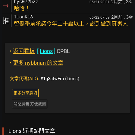
2月前
, 33
hyc0725zz
05/21 20:01,
F
→
哈哈！
2月前
, 34
lionK13
05/22 07:59,
F
推
智傑季前承諾今年二十轟以上，說到做到真男人
‣
返回看板
[
Lions
]
CPBL
‣
更多 nybbnan 的文章
文章代碼(AID):
#1g3atwFm
(Lions)
更多分享選項
關閉廣告 方便截圖
Lions 近期熱門文章