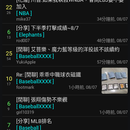
加入
22
[
NBA
]
26
mike37
34分鐘前
,
08/07
[分享] 下半季打擊成績~8/7
6
[
Elephants
]
13
rod007
48分鐘前
,
08/07
[閒聊] 艾菩樂、魔力藍等級的洋投該不該續約
25
[
BaseballXXXX
]
54
YukiApple
57分鐘前
,
08/07
Re: [閒聊] 乖乖中職球衣磁鐵
10
[
BaseballXXXX
]
17
footmark
1小時前
,
08/07
[閒聊] 張翔傷勢不樂觀
6
[
BaseballXXXX
]
9
girl10319
1小時前
,
08/07
[分享] MLB排名
7
[
Baseball
]