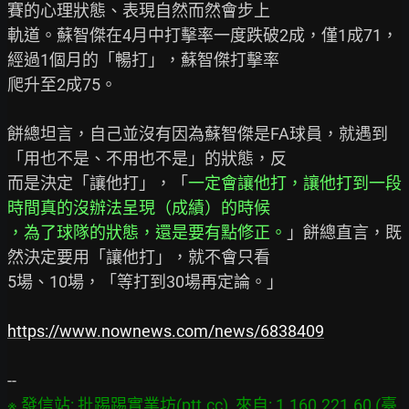
賽的心理狀態、表現自然而然會步上

軌道。蘇智傑在4月中打擊率一度跌破2成，僅1成71，
經過1個月的「暢打」，蘇智傑打擊率

爬升至2成75。

餅總坦言，自己並沒有因為蘇智傑是FA球員，就遇到
「用也不是、不用也不是」的狀態，反

而是決定「讓他打」，「
一定會讓他打，讓他打到一段
時間真的沒辦法呈現（成績）的時候
，為了球隊的狀態，還是要有點修正。
」餅總直言，既
然決定要用「讓他打」，就不會只看

5場、10場，「等打到30場再定論。」

https://www.nownews.com/news/6838409
※ 發信站: 批踢踢實業坊(ptt.cc), 來自: 1.160.221.60 (臺