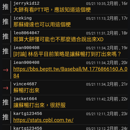
2月前
, 16
jerrykid12
05/21 10:35,
F
推
大餅有看PTT吧，應該知道這個梗
2月前
, 17
iceking
05/21 11:13,
F
推
那蘇緯達也可以用這個梗
2月前
, 18
leo8064047
05/21 11:31,
F
推
就算大餅懂可能也不那麼適合說出來XD
2月前
, 19
iean900408
05/21 11:34,
F
推
[討論] 林岳平目前策略是讓蘇暢打到打出來嗎？
2月前
, 20
iean900408
05/21 11:34,
F
→
https://bbs.beptt.tw/Baseball/M.1776866160.A.0
84
2月前
, 21
vince4687
05/21 11:34,
F
→
蘇暢打出來
2月前
, 22
jacket664
05/21 11:42,
F
推
讓蘇暢打出來，很舒服
2月前
, 23
kartg123456
05/21 12:11,
F
推
https://stats.cpbl.com.tw/
2月前
, 24
kartg123456
05/21 12:12,
F