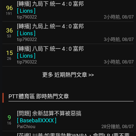
[轉播] 九局下 統一 4 : 0 富邦
96
[
Lions
]
191
tip790322
3小時前
,
08/07
[轉播] 九局上 統一 4 : 0 富邦
36
[
Lions
]
53
tip790322
3小時前
,
08/07
[轉播] 八局下 統一 4 : 0 富邦
15
[
Lions
]
26
tip790322
3小時前
,
08/07
更多 近期熱門文章 >>
PTT體育區 即時熱門文章
[問題] 余新喆算不算被惡搞
9
[
BaseballXXXX
]
16
PaiChiou
28分鐘前
,
08/07
[花邊] 川普:如果我執教WNBA，會問LBJ要不要