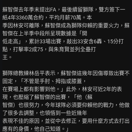
蘇智傑去年季末提出FA，最後續留獅隊，雙方簽下一
紙4年3360萬合約，平均月薪70萬。本

季因林安可離隊，蘇智傑成為獅隊仰賴的重要火力，蘇
智傑在上半季中段所呈現數據是「開

低走高」，累計33場出賽，敲出33安含6轟、15分打
點，打擊率2成75，與朱育賢並列全壘打

王。

獅隊總教練林岳平表示，蘇智傑這幾年因傷導致出賽不
固定，「不管是手肘、拇指或膝蓋，

在賽場上都有影響到他。」此外，林安可近2年的表
現，也壓縮了蘇智傑的出賽，「他（蘇

智傑）也很努力，今年球隊必須要仰賴他的戰力，他做
了很多去調整，也領悟到一些近幾年

表現不佳的原因，並從中去修正，要用什麼方式去打出
應有的身價，他自己知道。」
