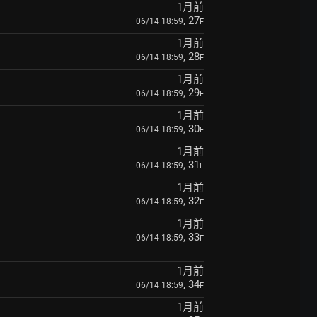
1月前
, 27
06/14 18:59
F
1月前
, 28
06/14 18:59
F
1月前
, 29
06/14 18:59
F
1月前
, 30
06/14 18:59
F
1月前
, 31
06/14 18:59
F
1月前
, 32
06/14 18:59
F
1月前
, 33
06/14 18:59
F
1月前
, 34
06/14 18:59
F
1月前