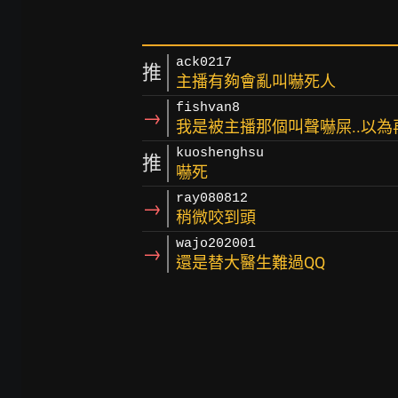
ack0217
推
主播有夠會亂叫嚇死人
fishvan8
→
我是被主播那個叫聲嚇屎..以為
kuoshenghsu
推
嚇死
ray080812
→
稍微咬到頭
wajo202001
→
還是替大醫生難過QQ