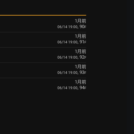
1月前
, 90
06/14 19:00
F
1月前
, 91
06/14 19:00
F
1月前
, 92
06/14 19:00
F
1月前
, 93
06/14 19:00
F
1月前
, 94
06/14 19:00
F