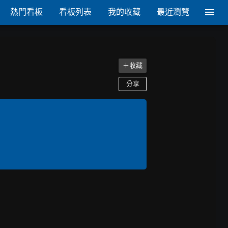
熱門看板
看板列表
我的收藏
最近瀏覽
＋收藏
分享