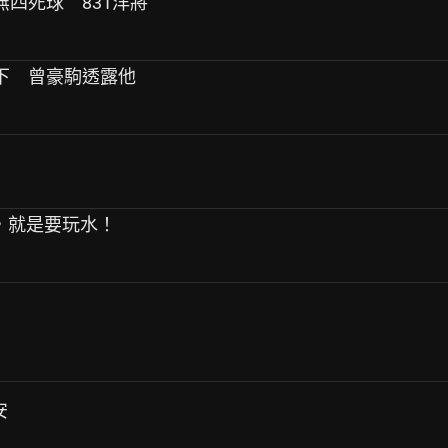
無四死球 831洋將
換下 曾豪駒透露他
炎夏日，就是要玩水！
安