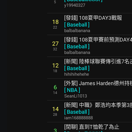
5
y19940327
[發錢] 108夏甲DAY3戰報
18
[
Baseball
]
22
balbalbanana
[發錢] 108夏甲賽前預測DAY4
27
[
Baseball
]
32
balbalbanana
[新聞] 陸棒球聯賽傳引進7
12
[
Baseball
]
18
hihihihehehe
[外絮] James Harden德
6
[
NBA
]
14
SeanLi1013
[新聞] 中職》鄭浩均本季第
14
[
Baseball
]
28
iam168888888
[閒聊] 直到T恤乾了為止
3