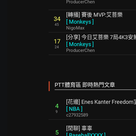
ProducerChen
[轉播] 賽後 MVP:艾菩樂
34
[
Monkeys
]
45
NigoMax
[分享] 今日艾菩樂 7局4K
17
[
Monkeys
]
24
ProducerChen
PTT體育區 即時熱門文章
[花邊] Enes Kanter Fre
4
[
NBA
]
9
c27932589
[閒聊] 辜辜
5
[
BaseballXXXX
]