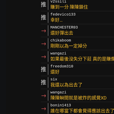
v2ssili
推
賺到一分 陳陳鎖住
fedevico133
推
幸好…
MANCHESTER03
→
還好彈出去
chikaboom
→
剛剛以為一定掉分
wangazi
→
如果最後沒失分下莊 真的是賺
freedom310
推
還好
six
推
我還以為出去了
wangazi
→
陳陳瞬間就是被炸的感覺XD
bonin1413
→
誰在哪當下都會覺得應該出去