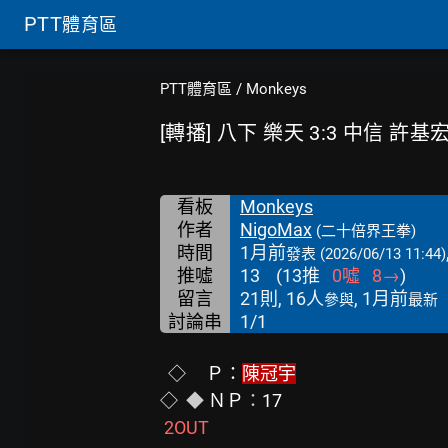
PTT
體育區
PTT體育區
/
Monkeys
[轉播] 八下 樂天 3:3 中信 許基
看板
Monkeys
作者
NigoMax
(二十倍界王拳)
時間
1月前
發表
(2026/06/13 11:44)
推噓
13
(
13
推
0
噓
8
→
)
留言
21則, 16人
, 1月前
參與
最新
討論串
1/1
◇
Ｐ：
陳冠宇
◇
  ◆
 ＮＰ
：
17
2OUT