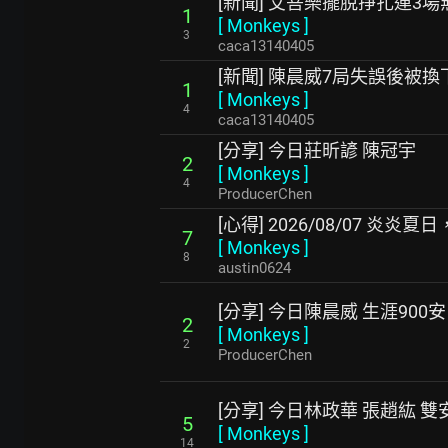
[新聞] 艾菩樂擺脫掙扎連3場
1
[
Monkeys
]
3
caca13140405
[新聞] 陳晨威7局失誤後被
1
[
Monkeys
]
4
caca13140405
[分享] 今日莊昕諺 陳冠宇
2
[
Monkeys
]
4
ProducerChen
[心得] 2026/08/07 炎
7
[
Monkeys
]
8
austin0624
[分享] 今日陳晨威 生涯900安
2
[
Monkeys
]
2
ProducerChen
[分享] 今日林政華 張趙紘 雙
5
[
Monkeys
]
14