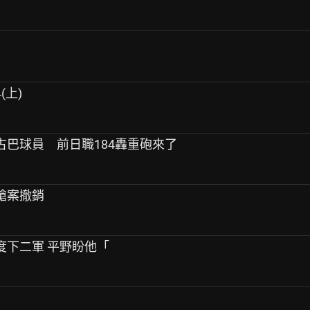
(上)
名古巴球員 前日職184轟重砲來了
州持槍案撤銷
3度下二軍 平野盼他「