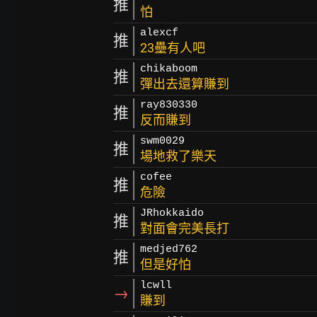
推
怕
alexcf
推
23壘有人吧
chikaboom
推
彈出去還算賺到
ray830330
推
反而賺到
swm0029
推
場地救了樂天
cofee
推
危險
JRhokkaido
推
對面會完美長打
medjed762
推
但是好怕
lcwll
→
賺到