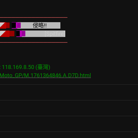
─────────────────
◤ 
▋
▊
▋        
侵略!!           
◢
◤   
▉ 
▋
▋              
[Spitfire]
─────────────────
18.169.8.50 (臺灣)

s/Moto_GP/M.1761364846.A.D7D.html