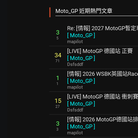
Moto_GP 近期熱門文章
Re: [情報] 2027 MotoGP
3
[
Moto_GP
]
5
mapilot
[LIVE] MotoGP 德國站 正賽
34
[
Moto_GP
]
71
Dsfsddf
[情報] 2026 WSBK英國站Rac
1
[
Moto_GP
]
1
mapilot
[LIVE] MotoGP 德國站 衝刺
15
[
Moto_GP
]
27
Dsfsddf
[情報] 2026 MotoGP德國
3
[
Moto_GP
]
3
mapilot