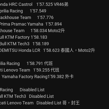
nda HRC Castrol    1'57.525 VR46弟

ia Racing       1'57.549

ckhouse Team      1'57.776

Prima Pramac Yamaha  1'57.894

house Team      1'58.034 Moto2升

ull KTM Factory 1'58.183

Bull KTM Tech3   1'58.189

  IDEMITSU Honda LCR   1'58.623 泰國人，Moto2升

ia Racing       1'58.791 代班

ati Lenovo Team   1'59.255 代班

 Yamaha Factory Racing1'59.382 外卡
