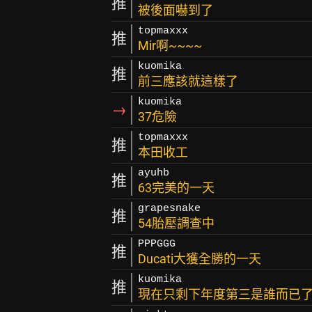
推
被後面嚇到了
topmaxxx
推
Mir啊~~~~
kuomika
推
前三應該就這樣了
kuomika
→
37危險
topmaxxx
推
本田收工
ayuhb
推
63完美的一天
grapesnake
推
54胎壓調查中
PPPGGG
推
Ducati大獲全勝的一天
kuomika
推
現在只剩下年度第三是誰而已