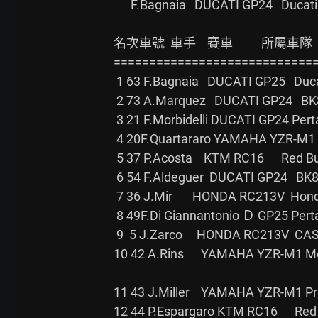
      F.Bagnaia   DUCATI GP24   Ducati Lenovo Team   1'59.118

名次車號  車手    賽車          所屬車隊     
=============================
 1 63 F.Bagnaia   DUCATI GP25   Ducati Lenovo Team   1'57.190 1'57.001

 2 73 A.Marquez   DUCATI GP24   BK8 Gresini Racing            1'57.017 弟

 3 21 F.Morbidelli DUCATI GP24 Pertamina Enduro VR46          1'57.159

 4 20F.Quartararo YAMAHA YZR-M1 Monster Energy Yamaha         1'57.195

 5 37 P.Acosta    KTM RC16      Red Bull KTM Factory          1'57.363

 6 54 F.Aldeguer  DUCATI GP24   BK8 Gresini Racing   1'57.148 1'57.439 Moto2升

 7 36 J.Mir       HONDA RC213V  Honda HRC Castrol             1'57.440

 8 49F.Di Giannantonio Ｄ GP25 Pertamina Enduro VR46          1'57.522

 9  5 J.Zarco     HONDA RC213V  CASTROL Honda LCR             1'57.531

10 42 A.Rins      YAMAHA YZR-M1 Mon
11 43 J.Miller    YAMAHA YZR-M1 Prim
12 44 P.Espargaro KTM RC16      Red B