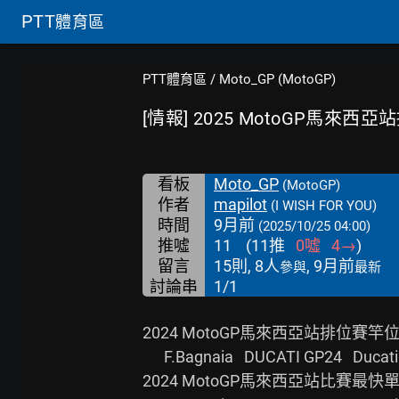
PTT
體育區
PTT體育區
/
Moto_GP (MotoGP)
[情報] 2025 MotoGP馬來西
看板
Moto_GP
(MotoGP)
作者
mapilot
(I WISH FOR YOU)
時間
9月前
(2025/10/25 04:00)
推噓
11
(
11
推
0
噓
4
→
)
留言
15則, 8人
, 9月前
參與
最新
討論串
1/1
2024 MotoGP馬來西亞站排位賽竿位
      F.Bagnaia   DUCATI GP24   Ducati Lenovo Team   1'56.337

2024 MotoGP馬來西亞站比賽最快單