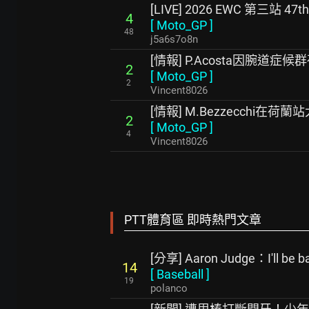
[LIVE] 2026 EWC 第三站 4
4
[
Moto_GP
]
48
j5a6s7o8n
[情報] P.Acosta因腕道
2
[
Moto_GP
]
2
Vincent8026
[情報] M.Bezzecchi在
2
[
Moto_GP
]
4
Vincent8026
PTT體育區 即時熱門文章
[分享] Aaron Judge：I'll be ba
14
[
Baseball
]
19
polanco