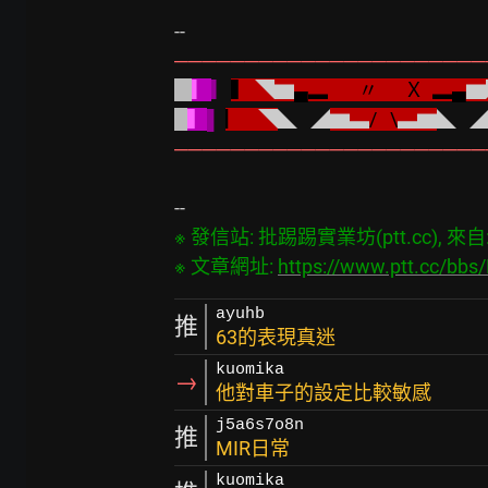
──────────────────────
▎
▎
▍ 
◥▆
▄▂       〃      Ｘ  ▂▄
▆
▍
▌ 
▏ 
  ◥
◣   ◢
▆▃
/   \
▃▆
◣   
──────────────────────
※ 發信站: 批踢踢實業坊(ptt.cc), 來自: 1
※ 文章網址: 
https://www.ptt.cc/bb
ayuhb
推
63的表現真迷
kuomika
→
他對車子的設定比較敏感
j5a6s7o8n
推
MIR日常
kuomika