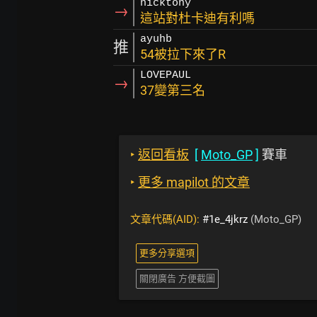
nicktony
→
這站對杜卡迪有利嗎
ayuhb
推
54被拉下來了R
LOVEPAUL
→
37變第三名
‣
返回看板
[
Moto_GP
]
賽車
‣
更多 mapilot 的文章
文章代碼(AID):
#1e_4jkrz
(Moto_GP)
更多分享選項
關閉廣告 方便截圖