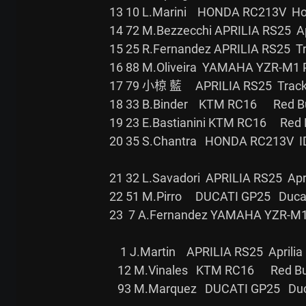
13 10 L.Marini    HONDA RC213V  Ho
14 72 M.Bezzecchi APRILIA RS25  April
15 25 R.Fernandez APRILIA RS25  Tra
16 88 M.Oliveira  YAMAHA YZR-M1 
17 79 小椋 藍     APRILIA RS25  Track
18 33 B.Binder    KTM RC16      Red B
19 23 E.Bastianini KTM RC16     Red 
20 35 S.Chantra   HONDA RC213V
21 32 L.Savadori  APRILIA RS25  April
22 51 M.Pirro     DUCATI GP25   Duc
23  7 A.Fernandez YAMAHA YZR-M1
    1 J.Martin    APRILIA RS25  Aprilia Racing       Disabled List

   12 M.Vinales   KTM RC16      Red Bull KTM Tech3   Disabled List

   93 M.Marquez   DUCATI GP25   Ducati Lenovo Team   Disabled List 哥，封王
