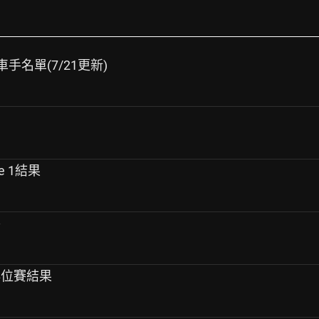
暫定車手名單(7/21更新)
e 1結果
賽
站排位賽結果