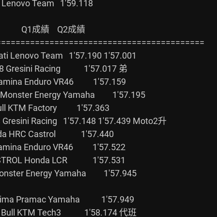
        Q1成績    Q2成績

==========================================

ster Energy Yamaha         1'57.945

a Pramac Yamaha           1'57.949

ull KTM Tech3            1'58.174 代班
