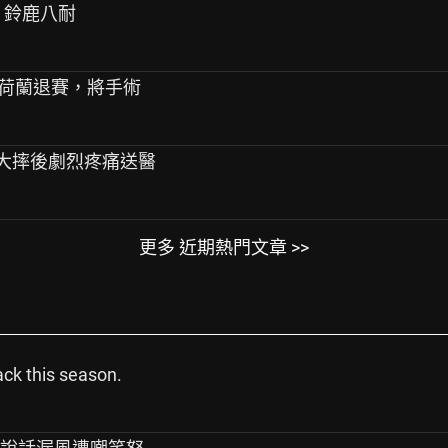
7th 鈴鹿八耐
症候群荷蘭退賽，將手術
荷蘭站大摔後劇烈疼痛送醫
更多 近期熱門文章 >>
ck this season.