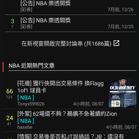
[公告] NBA 樂透開獎
[彩券]
7月前
,
12/26
[公告] NBA 樂透開獎
3
[彩券]
7月前
,
12/25
7
open_in_new
在新視窗開啟完整討論串 (共1686篇)
NBA 近期熱門文章
[花邊] 獨行俠開出交易條件 換Flagg
1of1 球員卡
66
[
NBA
]
125
Tonyx599026
4小時前
,
08/07
[外絮] 62場還不夠？鵜鶘不急著續約Zion
24
[
NBA
]
41
hasebe
4小時前
,
08/07
[情報] 交易後是否和JT說過話？JB：還沒有