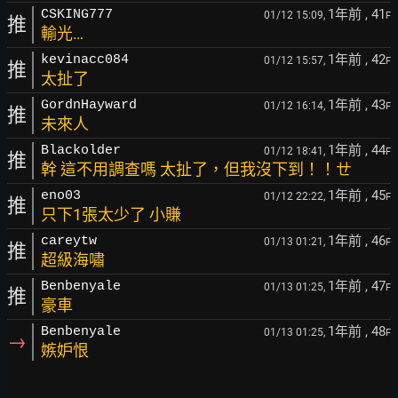
1年前
, 41
CSKING777
01/12 15:09,
F
推
輸光…
1年前
, 42
kevinacc084
01/12 15:57,
F
推
太扯了
1年前
, 43
GordnHayward
01/12 16:14,
F
推
未來人
1年前
, 44
Blackolder
01/12 18:41,
F
推
幹 這不用調查嗎 太扯了，但我沒下到！！ㄝ
1年前
, 45
eno03
01/12 22:22,
F
推
只下1張太少了 小賺
1年前
, 46
careytw
01/13 01:21,
F
推
超級海嘯
1年前
, 47
Benbenyale
01/13 01:25,
F
推
豪車
1年前
, 48
Benbenyale
01/13 01:25,
F
→
嫉妒恨