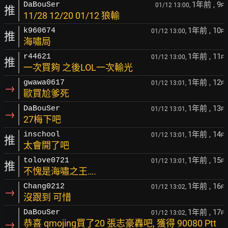
1年前
, 9
DaBouSer
01/12 13:00,
F
推
11/28 12/20 01/12 狼輸
1年前
, 10
k960674
01/12 13:00,
F
推
海嘯局
1年前
, 11
r44621
01/12 13:00,
F
推
一次買夠 之後LOL一次輸光
1年前
, 12
gwawa0617
01/12 13:01,
F
→
歐買尬爹死
1年前
, 13
DaBouSer
01/12 13:01,
F
→
27梅下吧
1年前
, 14
inschool
01/12 13:01,
F
推
太會開了吧
1年前
, 15
tolove0721
01/12 13:01,
F
推
不愧是海嘯之王….
1年前
, 16
Chang0212
01/12 13:02,
F
→
沒跟到 可惜
1年前
, 17
DaBouSer
01/12 13:02,
F
→
恭喜 qmojing買了20 張志豪轟吧, 獲得 90080 Ptt