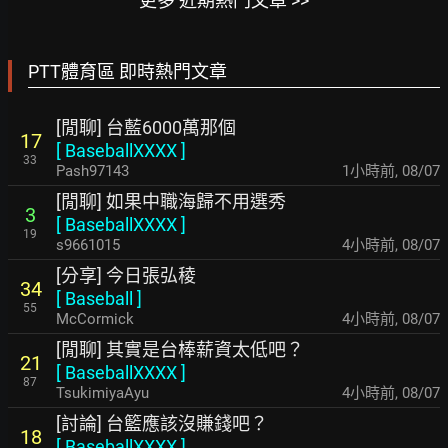
更多 近期熱門文章 >>
PTT體育區 即時熱門文章
[閒聊] 台藍6000萬那個
17
[
BaseballXXXX
]
33
Pash97143
1小時前
,
08/07
[閒聊] 如果中職海歸不用選秀
3
[
BaseballXXXX
]
19
s9661015
4小時前
,
08/07
[分享] 今日張弘稜
34
[
Baseball
]
55
McCormick
4小時前
,
08/07
[閒聊] 其實是台棒薪資太低吧？
21
[
BaseballXXXX
]
87
TsukimiyaAyu
4小時前
,
08/07
[討論] 台籃應該沒賺錢吧？
18
[
BaseballXXXX
]