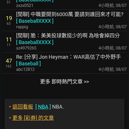
51
zxzx0521
4小時前
,
08/07
[閒聊] 中職要開到6000萬 要請到誰回來才可能?
19
[
BaseballXXXX
]
63
rappig
4小時前
,
08/07
[閒聊] 脆：美美投球數挺少的啊 為啥會掉四分
11
[
BaseballXXXX
]
11
xz4979265
4小時前
,
08/07
Re: [分享] Jon Heyman：WAR高估了中外野手
47
[
Baseball
]
162
abc12812
4小時前
,
08/07
更多 即時熱門文章 >>
‣
返回看板
[
NBA
]
NBA.
‣
更多 [彩券] 的文章