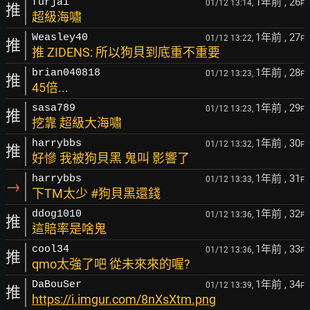
1年前
, 26
furjai
01/12 13:14,
F
推
超級海嘯
1年前
, 27
Weasley40
01/12 13:22,
F
推
推 ZIDENS: 所以狗貝到底重不重要
1年前
, 28
brian040818
01/12 13:23,
F
推
45倍...
1年前
, 29
sasa789
01/12 13:23,
F
推
挖靠 超級大海嘯
1年前
, 30
harrybbs
01/12 13:32,
F
推
好慘 我被狗貝黑 鬼叫 影響了
1年前
, 31
harrybbs
01/12 13:33,
F
→
下TM太少 #狗貝黑還錢
1年前
, 32
ddog1010
01/12 13:36,
F
推
這賠率是啥鬼
1年前
, 33
cool34
01/12 13:36,
F
推
qmo太強了吧 從未來來的喔?
1年前
, 34
DaBouSer
01/12 13:39,
F
推
https://i.imgur.com/8nXsXtm.png