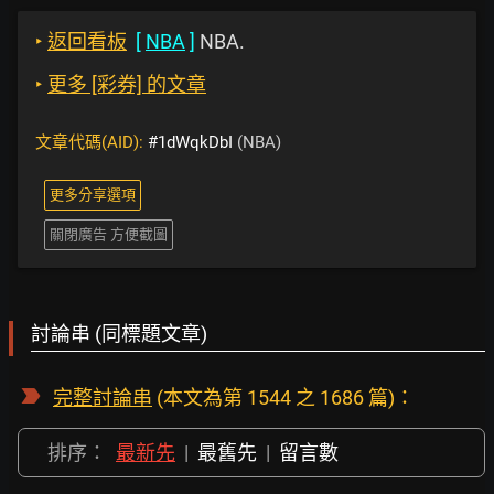
‣
返回看板
[
NBA
]
NBA.
‣
更多 [彩券] 的文章
文章代碼(AID):
#1dWqkDbI
(NBA)
更多分享選項
關閉廣告 方便截圖
討論串 (同標題文章)
完整討論串
(本文為第 1544 之 1686 篇)：
排序：
最新先
|
最舊先
|
留言數