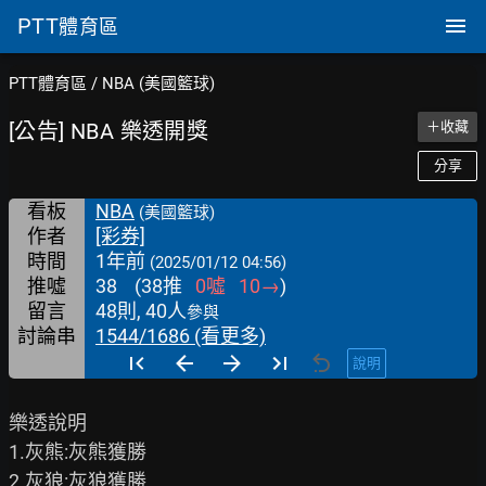
PTT
體育區
PTT體育區
/
NBA (美國籃球)
[公告] NBA 樂透開獎
＋收藏
分享
看板
NBA
(美國籃球)
作者
[彩券]
時間
1年前
(2025/01/12 04:56)
推噓
38
(
38
推
0
噓
10
→
)
留言
48則, 40人
參與
討論串
1544/1686 (看更多)
說明
樂透說明

1.灰熊:灰熊獲勝

2.灰狼:灰狼獲勝
