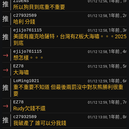
1年前
, 1
ZIDENS
01/12 12:56,
F
推
所以狗貝到底重不重要
1年前
, 2
c27932589
01/12 12:58,
F
推
哈利 分錢
1年前
, 3
ejijo761115
01/12 12:58,
F
推
美國有龐克哈薩特，台灣有Z板大海嘯。。。2025
到底
1年前
, 4
ejijo761115
01/12 12:58,
F
→
想怎樣。。。
1年前
, 5
EZ78
01/12 12:59,
F
→
大海嘯
1年前
, 6
LoMing1021
01/12 12:59,
F
推
重不重要不知道 但最後兩罰沒中對灰熊勝利很重
要
1年前
, 7
EZ78
01/12 12:59,
F
→
Rudy欠錢不還
1年前
, 8
c27932589
01/12 13:00,
F
推
我破產了 誰可以分我錢