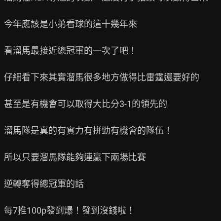
今年應該是小弟看球的這十幾年來

看溜馬最接近總冠軍的一次了吧！

仔細看下來其實溜馬很多地方做得比雷霆還要好的

甚至是有機會可以取得大比分3-1的領先的

溜馬隊是真的有實力有拼勁有機會的隊伍！

所以只要溜馬隊能夠連贏下兩場比賽

逆轉奪得總冠軍的話

每7推100p發到爆！發到沒錢啦！
