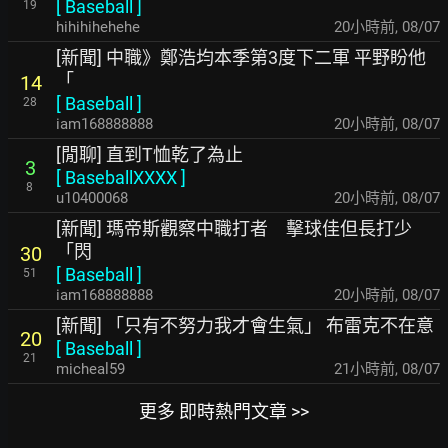
[
Baseball
]
19
hihihihehehe
20小時前
,
08/07
[新聞] 中職》鄭浩均本季第3度下二軍 平野盼他
「
14
[
Baseball
]
28
iam168888888
20小時前
,
08/07
[閒聊] 直到T恤乾了為止
3
[
BaseballXXXX
]
8
u10400068
20小時前
,
08/07
[新聞] 瑪帝斯觀察中職打者 擊球佳但長打少
「閃
30
[
Baseball
]
51
iam168888888
20小時前
,
08/07
[新聞] 「只有不努力我才會生氣」 布雷克不在意
20
[
Baseball
]
21
micheal59
21小時前
,
08/07
更多 即時熱門文章 >>