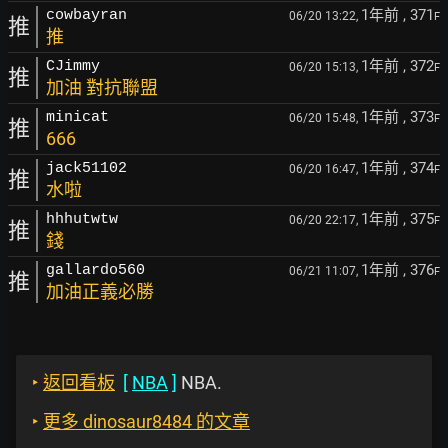
1年前
, 371
cowbayran
06/20 13:22,
F
推
推
1年前
, 372
CJimmy
06/20 15:13,
F
推
加油 對抗聯盟
1年前
, 373
minicat
06/20 15:48,
F
推
666
1年前
, 374
jack51102
06/20 16:47,
F
推
水啦
1年前
, 375
hhhutwtw
06/20 22:17,
F
推
錢
1年前
, 376
gallardo560
06/21 11:07,
F
推
加油正義必勝
‣
返回看板
[
NBA
]
NBA.
‣
更多 dinosaur8484 的文章