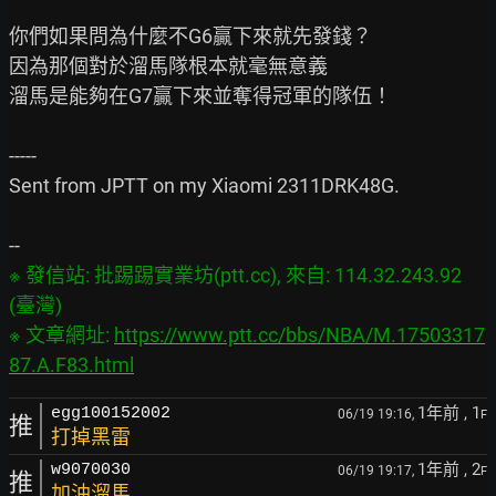
你們如果問為什麼不G6贏下來就先發錢？

因為那個對於溜馬隊根本就毫無意義

溜馬是能夠在G7贏下來並奪得冠軍的隊伍！

-----

Sent from JPTT on my Xiaomi 2311DRK48G.

※ 發信站: 批踢踢實業坊(ptt.cc), 來自: 114.32.243.92 
(臺灣)

※ 文章網址: 
https://www.ptt.cc/bbs/NBA/M.17503317
87.A.F83.html
1年前
, 1
egg100152002
06/19 19:16,
F
推
打掉黑雷
1年前
, 2
w9070030
06/19 19:17,
F
推
加油溜馬