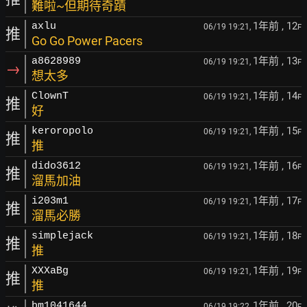
難啦~但期待奇蹟
1年前
, 12
axlu
06/19 19:21,
F
推
Go Go Power Pacers
1年前
, 13
a8628989
06/19 19:21,
F
→
想太多
1年前
, 14
ClownT
06/19 19:21,
F
推
好
1年前
, 15
keroropolo
06/19 19:21,
F
推
推
1年前
, 16
dido3612
06/19 19:21,
F
推
溜馬加油
1年前
, 17
i203m1
06/19 19:21,
F
推
溜馬必勝
1年前
, 18
simplejack
06/19 19:21,
F
推
推
1年前
, 19
XXXaBg
06/19 19:21,
F
推
推
1年前
, 20
bm1041644
06/19 19:22,
F