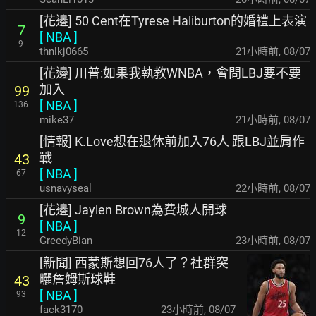
[花邊] 50 Cent在Tyrese Haliburton的婚禮上表演
7
[
NBA
]
9
thnlkj0665
21小時前
,
08/07
[花邊] 川普:如果我執教WNBA，會問LBJ要不要
加入
99
[
NBA
]
136
mike37
21小時前
,
08/07
[情報] K.Love想在退休前加入76人 跟LBJ並肩作
戰
43
[
NBA
]
67
usnavyseal
22小時前
,
08/07
[花邊] Jaylen Brown為費城人開球
9
[
NBA
]
12
GreedyBian
23小時前
,
08/07
[新聞] 西蒙斯想回76人了？社群突
曬詹姆斯球鞋
43
[
NBA
]
93
fack3170
23小時前
,
08/07