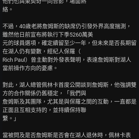
他們也與東契奇一同合影，場面熱

絡。

不過，40歲老將詹姆斯的缺席仍引發外界高度揣測，
雖然他日前宣布將執行下季5260萬美

元的球員選項，確定續留至少一年，但未來是否長期留
在湖人仍有變數，經紀人保羅（

Rich Paul）曾主動對外發表聲明，表達詹姆斯對湖人
當前操作方向的憂慮。

對此，湖人總管佩林卡首度公開談到詹姆斯，他強調雙
方的合作關係仍舊穩定，「我們與

詹姆斯及其團隊，尤其是與保羅之間的互動，一直都是
正面且互相支持的，並持續保持聯

繫。」

當被問及是否詹姆斯是否會在湖人退休時，佩林卡表