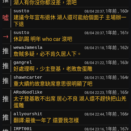
湖人有你沒你都沒差，滾吧
1年前
, 160
sustto
08/04 20:37,
F
噓
建議今年宣布退休 湖人還可能給個面子 主場辦一
下退
1年前
, 161
sustto
08/04 20:37,
F
→
休趴踢 明年 who car 滾吧
1年前
, 162
wewaJamesla
08/04 21:18,
F
推
詹賊多疑，必不肯久居人下。
1年前
, 163
gangrel
08/04 21:22,
F
推
好處理啊，少主登基，老敗詹蛋雕
1年前
, 164
shawncarter
08/04 21:32,
F
推
重大續約故意缺席意思很明顯了吧
1年前
, 165
ARodGodlike
08/04 22:23,
F
推
太子登基敢不出席 居心不良 湖人還不趕快把山羌
蛋雕
1年前
, 166
allyourshit
08/04 22:44,
F
推
翻譯:最後一年了 還要我怎樣
1年前
, 167
IRPT001
08/04 23:16,
F