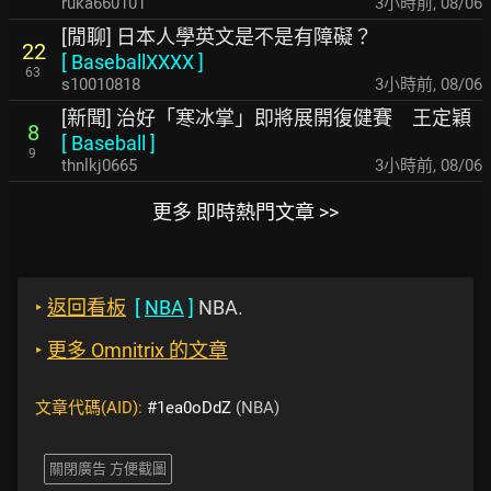
ruka660101
3小時前
,
08/06
[閒聊] 日本人學英文是不是有障礙？
22
[
BaseballXXXX
]
63
s10010818
3小時前
,
08/06
[新聞] 治好「寒冰掌」即將展開復健賽 王定穎
8
[
Baseball
]
9
thnlkj0665
3小時前
,
08/06
更多 即時熱門文章 >>
‣
返回看板
[
NBA
]
NBA.
‣
更多 Omnitrix 的文章
文章代碼(AID):
#1ea0oDdZ
(NBA)
關閉廣告 方便截圖