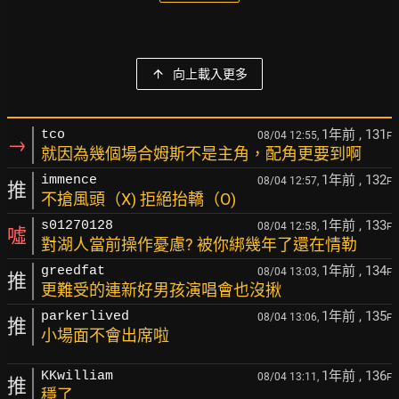
向上載入更多
1年前
, 131
tco
08/04 12:55,
F
→
就因為幾個場合姆斯不是主角，配角更要到啊
1年前
, 132
immence
08/04 12:57,
F
推
不搶風頭（X) 拒絕抬轎（O)
1年前
, 133
s01270128
08/04 12:58,
F
噓
對湖人當前操作憂慮? 被你綁幾年了還在情勒
1年前
, 134
greedfat
08/04 13:03,
F
推
更難受的連新好男孩演唱會也沒揪
1年前
, 135
parkerlived
08/04 13:06,
F
推
小場面不會出席啦
1年前
, 136
KKwilliam
08/04 13:11,
F
推
穩了