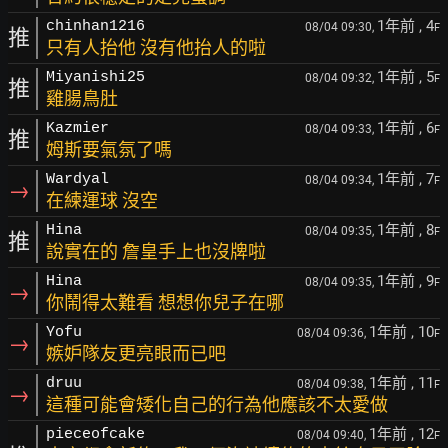
1年前
, 4
chinhan1216
08/04 09:30,
F
推
只有人抬他 沒有他抬人的啦
1年前
, 5
Miyanishi25
08/04 09:32,
F
推
雞腸鳥肚
1年前
, 6
Kazmier
08/04 09:33,
F
推
姆斯要氣氛了嗎
1年前
, 7
Wardyal
08/04 09:34,
F
→
在練運球 沒空
1年前
, 8
Hina
08/04 09:35,
F
推
說實在的 詹皇手上也沒牌啦
1年前
, 9
Hina
08/04 09:35,
F
→
你鬧得太難看 想想你兒子在哪
1年前
, 10
Yofu
08/04 09:36,
F
→
嫉妒隊友更亮眼而已吧
1年前
, 11
druu
08/04 09:38,
F
→
這種可能會矮化自己的行為他應該不太愛做
1年前
, 12
pieceofcake
08/04 09:40,
F