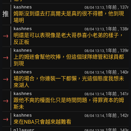
1年前
, 137
kashnes
08/04 13:13,
F
推
姆斯沒到還去打高爾夫是真的很不得體，他到現
場明
1年前
, 138
kashnes
08/04 13:13,
F
→
明還是可以表現像是老大哥恭喜小老弟的樣子，
反正板
1年前
, 139
kashnes
08/04 13:13,
F
→
上的姆迷會幫他吹捧，但這個球隊總管和球員都
到現
1年前
, 140
kashnes
08/04 13:14,
F
→
場的場合，你連裝一下都懶，光這個態度我想未
來湖人
1年前
, 141
kashnes
08/04 13:14,
F
→
跟他不爽的檯面化只是時間問題，得罪資本的姆
斯未
1年前
, 142
kashnes
08/04 13:14,
F
→
來在NBA只會越來越難看
1年前
, 143
pllaayer
08/04 13:38,
F