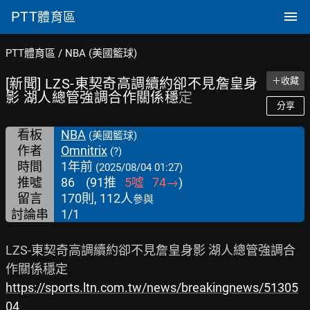
PTT
體育區
PTT體育區
/
NBA (美國籃球)
[新聞] LZS-東契奇高調續約卻不見詹皇身
＋收藏
影 湖人總管強調合作關係穩
定
分享
看板
NBA
(美國籃球)
作者
Omnitrix
(?)
時間
1年前
(2025/08/04 01:27)
推噓
86
(
91
推
5
噓
74
→
)
留言
170則, 112人
參與
討論串
1/1
LZS-東契奇高調續約卻不見詹皇身影 湖人總管強調合
https://sports.ltn.com.tw/news/breakingnews/51305
04