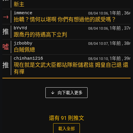
新主
1年前
, 36
immence
08/04 10:06,
F
→
抬轎？情何以堪啊 你們有想過他的感受嗎？
1年前
, 37
bYvYd
08/04 10:06,
F
推
跟喬丹的待遇高下立判
1年前
, 38
jzbobby
08/04 10:07,
F
噓
白賊佩總
1年前
, 39
chinhan1216
08/04 10:10,
F
推
現在就是文武大臣都站隊新儲君這 姆皇自己退 還
有禪
向下載入更多
還有 91 則推文
載入全部