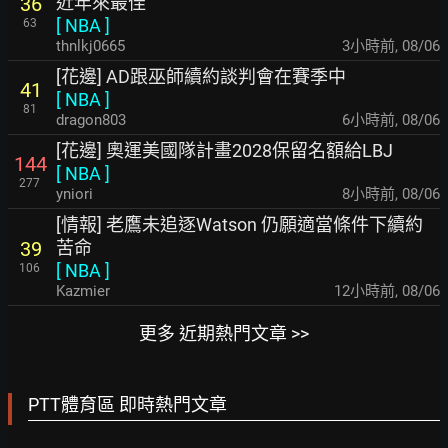
近年來最佳
36
[
NBA
]
63
thnlkj0665
3小時前
,
08/06
[花邊] AD跟巫師續約談判會在賽季中
41
[
NBA
]
81
dragon803
6小時前
,
08/06
[花邊] 奧運美國隊計畫2028保留名額給LBJ
144
[
NBA
]
277
yniori
8小時前
,
08/06
[情報] 老鷹未追逐Watson 仍願適當條件下續約
苦命
39
[
NBA
]
106
Kazmier
12小時前
,
08/06
更多 近期熱門文章 >>
PTT體育區 即時熱門文章