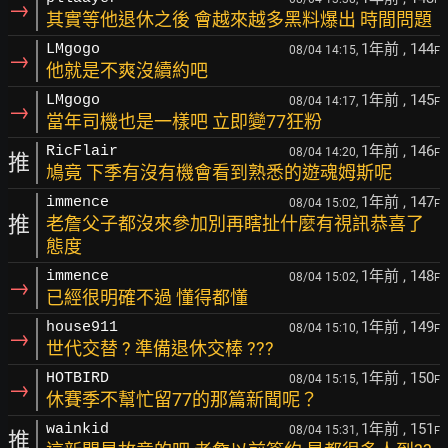
→
其實等他退休之後 會越來越多黑料爆出 時間問題
1年前
, 144
LMgogo
08/04 14:15,
F
→
他就是不爽沒續約吧
1年前
, 145
LMgogo
08/04 14:17,
F
→
當年司機也是一樣吧 立即變77狂粉
1年前
, 146
RicFlair
08/04 14:20,
F
推
鳩竟 下季有沒有機會看到熟悉的遊魂姆斯呢
1年前
, 147
immence
08/04 15:02,
F
推
老詹父子都沒來參加別再瞎扯什麼有視訊恭喜了
態度
1年前
, 148
immence
08/04 15:02,
F
→
已經很明確不過 懂得都懂
1年前
, 149
house911
08/04 15:10,
F
→
世代交替 ? 準備退休交棒 ???
1年前
, 150
HOTBIRD
08/04 15:15,
F
→
休賽季不幫忙留77的那篇新聞呢？
1年前
, 151
wainkid
08/04 15:31,
F
推