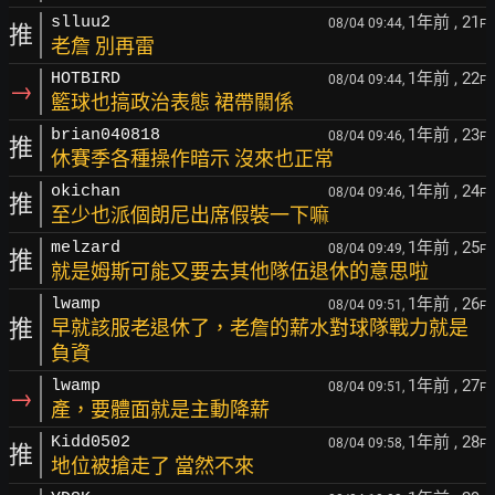
1年前
, 21
slluu2
08/04 09:44,
F
推
老詹 別再雷
1年前
, 22
HOTBIRD
08/04 09:44,
F
→
籃球也搞政治表態 裙帶關係
1年前
, 23
brian040818
08/04 09:46,
F
推
休賽季各種操作暗示 沒來也正常
1年前
, 24
okichan
08/04 09:46,
F
推
至少也派個朗尼出席假裝一下嘛
1年前
, 25
melzard
08/04 09:49,
F
推
就是姆斯可能又要去其他隊伍退休的意思啦
1年前
, 26
lwamp
08/04 09:51,
F
推
早就該服老退休了，老詹的薪水對球隊戰力就是
負資
1年前
, 27
lwamp
08/04 09:51,
F
→
產，要體面就是主動降薪
1年前
, 28
Kidd0502
08/04 09:58,
F
推
地位被搶走了 當然不來