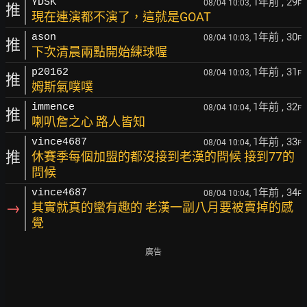
1年前
, 29
YDSK
08/04 10:03,
F
推
現在連演都不演了，這就是GOAT
1年前
, 30
ason
08/04 10:03,
F
推
下次清晨兩點開始練球喔
1年前
, 31
p20162
08/04 10:03,
F
推
姆斯氣噗噗
1年前
, 32
immence
08/04 10:04,
F
推
喇叭詹之心 路人皆知
1年前
, 33
vince4687
08/04 10:04,
F
推
休賽季每個加盟的都沒接到老漢的問候 接到77的
問候
1年前
, 34
vince4687
08/04 10:04,
F
→
其實就真的蠻有趣的 老漢一副八月要被賣掉的感
覺
廣告