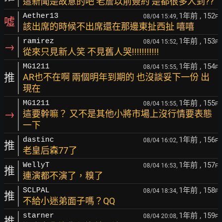
這新聞是故意的吧 老詹以前簽約 是都很多人到??
1年前
, 152
Aether13
08/04 15:49,
F
噓
該出席的時候不出席還在那邊東扯西扯 嘻嘻
1年前
, 153
ramirez
08/04 15:52,
F
→
從來只見新人笑 不見舊人哭!!!!!!!!!!!
1年前
, 154
MG1211
08/04 15:55,
F
推
AR也不在啊 兩個明年到期的 也沒談妥下一份 出
現在
1年前
, 155
MG1211
08/04 15:55,
F
→
這要幹嘛？ 又不是其他小將市場上沒行情要表態
一下
1年前
, 156
dastinc
08/04 16:02,
F
推
老皇后森77了
1年前
, 157
WellyT
08/04 16:53,
F
推
連演都不演了，糗了
1年前
, 158
SCLPAL
08/04 18:34,
F
推
不給小迷弟面子嗎？QQ
1年前
, 159
starner
08/04 20:08,
F
推