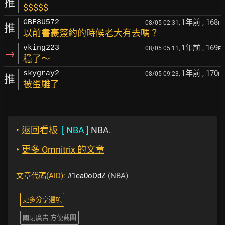
推
$$$$$
1年前
, 168
GBF8U572
08/05 02:31,
F
推
以前書豪簽約的時候老大有去嗎？
1年前
, 169
vking223
08/05 05:11,
F
→
穩了～
1年前
, 170
skygray2
08/05 09:23,
F
推
被蛋雕了
‣
返回看板
[
NBA
]
NBA.
‣
更多 Omnitrix 的文章
文章代碼(AID):
#1ea0oDdZ
(NBA)
更多分享選項
關閉廣告 方便截圖