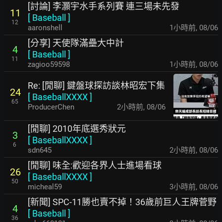
[討論] 李灝宇水手系列賽 連三場未先發
11
[
Baseball
]
12
aaronshell
1小時前
,
08/06
[分享] 天使隊滿壘大中計
4
[
Baseball
]
11
zagioo59598
1小時前
,
08/06
Re: [閒聊] 鍵盤球探訪談林昭宏下集
24
[
BaseballXXXX
]
65
ProducerChen
2小時前
,
08/06
[閒聊] 2010年底選秀狀元
3
[
BaseballXXXX
]
6
sdn645
2小時前
,
08/06
[閒聊] 味全:歡迎各界人士進場看球
26
[
BaseballXXXX
]
50
micheal59
3小時前
,
08/06
[新聞] SPC-11勝也賣不掉！36歲前巨人王牌菅野
4
[
Baseball
]
36