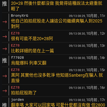
推
20+28 然後什麼都沒做 我覺得這種說法太避重就
輕了
10月前
, 11
BronyXrG
09/13 08:29,
F
→
他自己拍拍屁股走人讓這公司繼續爽騙人到2025
對阿
10月前
, 12
EZ78
09/13 08:30,
F
→
很有可能不是20+28阿
10月前
, 13
EZ78
09/13 08:30,
F
→
比較詳細的是在上一篇
10月前
, 14
f77928
09/13 08:30,
F
推
烏龍爆料 列車又翻
10月前
, 15
EZ78
09/13 08:31,
F
→
黑阿 其實他也沒多乾淨 他知道Sanberg在騙人 就
直接
10月前
, 16
EZ78
09/13 08:31,
F
→
拍拍屁股跑了
10月前
, 17
jorden
09/13 08:32,
F
推
翻車咯 大家可以回家咯 可愛什麼都沒有做 但2800