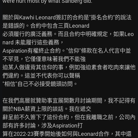
were hurt most by what Sanberg did.

關於與Kawhi Leonard簽訂的合約是"掛名合約"的說法
是錯誤的。合約中包含三頁Leonard

必須履行的廣泛義務。而且合約中明確規定，如果Leo
nard 未能履行這些義務，

Aspiration有權終止合約。"信仰"條款在名人代言中並
不罕見，它僅僅意味著我們不能強

迫某人做違背其信仰的事，例如強迫素食者吃肉來讓他
們違約。這並不代表你可以聲稱

"相信"自己不必接受鏡頭訪問。

在我們高層就贊助事宜展開數月討論期間，我不記得有
關於NBA薪資上限的談話。我在遞交

辭呈前不久簽下了這份合約，但在我離職之前，公司內
部有許多討論，涉及Aspiration打

算在2022-23賽季開始後如何與Leonard合作，其中還