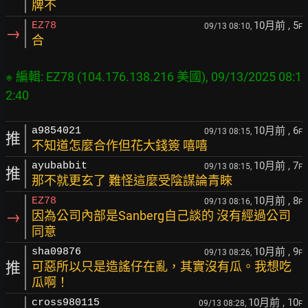
牌不
10月前
, 5
EZ78
09/13 08:10,
F
→
合
※ 編輯: EZ78 (104.176.138.216 美國), 09/13/2025 08:1
10月前
, 6
a9854021
09/13 08:15,
F
推
不知道怎麼合作但花大錢簽 嘻嘻
10月前
, 7
ayubabbit
09/13 08:15,
F
推
那不就更玄了 難怪這麼受陰謀論青睞
10月前
, 8
EZ78
09/13 08:16,
F
→
因為公司內部是Sanberg自己談的 沒有經過公司
同意
10月前
, 9
sha09876
09/13 08:26,
F
推
可惡所以只是造謠仔在亂，其實沒有瓜。我想吃
瓜啊！
10月前
, 10
cross980115
09/13 08:28,
F