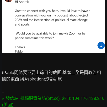
(Pablo問他要不要上節目的截圖 基本上全是問政治相
關的東西 與Aspiration沒啥關聯)

※ 發信站: 批踢踢實業坊(ptt.cc), 來自: 104.176.138.216 
(美國)
