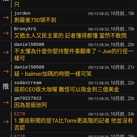
只
10月前
, 18
jorden
09/13 08:32,
F
→
剩最後750領不到
10月前
, 19
BronyXrG
09/13 08:33,
F
→
又猶太人又民主黨的 記者懂得都懂 當然不敢問
10月前
, 20
daniel50506
09/13 08:34,
F
→
不太懂為什麼你堅持整件事翻車了。Joe的行徑一
樣可
10月前
, 21
daniel50506
09/13 08:34,
F
→
疑，balmer加碼的時間一樣可笑
10月前
, 22
sodastream
09/13 08:35,
F
推
這前CEO很大咖喔 難怪可以吸金到三億美金
10月前
, 23
gm79227922
09/13 08:35,
F
→
因為是艇迷阿
10月前
, 24
EZ78
09/13 08:35,
F
→
1.爆這新聞的是TA比Torre更高階的記者 他並沒有
否認
10月前
, 25
EZ78