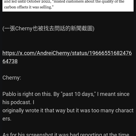
(一張Cherny也被找去問話的新聞截圖)

https://x.com/AndreiCherny/status/19666551682476
64738
Cherny:

Pablo is right on this. By "past 10 days," I meant since 
his podcast. I

originally wrote it that way but it was too many charact
ers.

As for his screenshot it was bad reporting at the time 