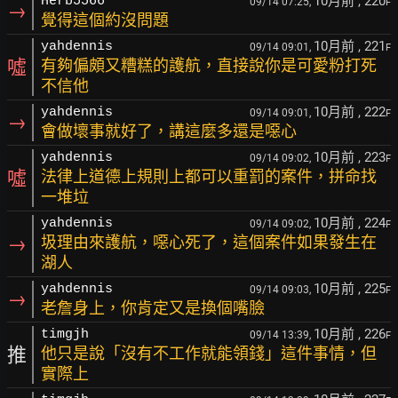
10月前
, 220
Herb5566
09/14 07:25,
F
→
覺得這個約沒問題
10月前
, 221
yahdennis
09/14 09:01,
F
噓
有夠偏頗又糟糕的護航，直接說你是可愛粉打死
不信他
10月前
, 222
yahdennis
09/14 09:01,
F
→
會做壞事就好了，講這麼多還是噁心
10月前
, 223
yahdennis
09/14 09:02,
F
噓
法律上道德上規則上都可以重罰的案件，拼命找
一堆垃
10月前
, 224
yahdennis
09/14 09:02,
F
→
圾理由來護航，噁心死了，這個案件如果發生在
湖人
10月前
, 225
yahdennis
09/14 09:03,
F
→
老詹身上，你肯定又是換個嘴臉
10月前
, 226
timgjh
09/14 13:39,
F
推
他只是說「沒有不工作就能領錢」這件事情，但
實際上