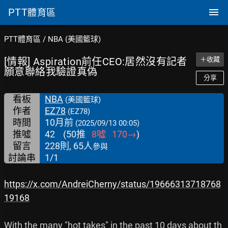
PTT
體育區
PTT體育區
/
NBA (美國籃球)
[情報] Aspiration前任CEO:居然沒有記者
＋收藏
願意聯絡我驗證真偽
分享
看板
NBA
(美國籃球)
作者
EZ78
(EZ78)
時間
10月前
(2025/09/13 00:05)
推噓
42
(
50
推
8
噓
170
→
)
留言
228則, 65人
參與
討論串
1/1
https://x.com/AndreiCherny/status/19666313718768
19168
With the many "hot takes" in the past 10 days about th