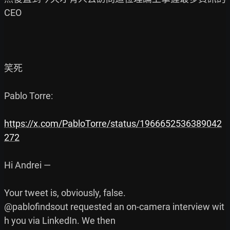
CEO

笑死

Pablo Torre:

https://x.com/PabloTorre/status/1966652536389042
272
Hi Andrei —

Your tweet is, obviously, false.

@pablofindsout requested an on-camera interview wit
h you via LinkedIn. We then
