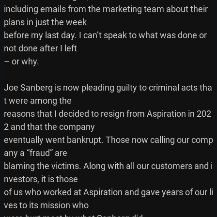
including emails from the marketing team about their 
plans in just the week

before my last day. I can’t speak to what was done or 
not done after I left

– or why.

Joe Sanberg is now pleading guilty to criminal acts tha
t were among the

reasons that I decided to resign from Aspiration in 202
2 and that the company

eventually went bankrupt. Those now calling our comp
any a “fraud” are

blaming the victims. Along with all our customers and i
nvestors, it is those

of us who worked at Aspiration and gave years of our li
ves to its mission who
