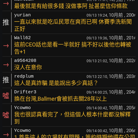
→
最後就是有給很多錢 沒做事阿 扯甚麼信仰條款
10月前
, 200
yurian
09/13 19:24,
F
推
一直以來就是吃瓜民眾在爽而已啊 休賽季洗新聞
正好
10月前
, 201
Wall62
09/13 19:36,
F
→
這前CEO話也是看一半就好 搞不好以後他也轉被
告+1
10月前
, 202
a9564208
09/13 21:02,
F
→
沒人在意你
10月前
, 203
redplum
09/13 22:10,
F
推
這人是真詐騙 是能說出多少真話？
10月前
, 204
Drifter3
09/14 00:25,
F
噓
換在台灣,Ballmer會被抓去關28年以上
10月前
, 205
Ycowmo
09/14 00:42,
F
噓
我也很認真看完了，但這個人根本什麼都沒解釋
到
10月前
, 206
Ycowmo
09/14 00:42,
F
→
1.首先這人的立場就有問題，簽約時期他還在公司