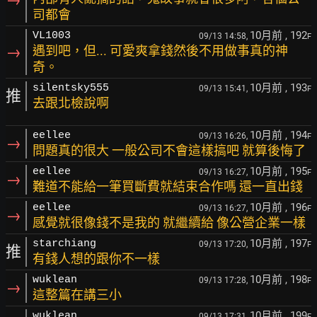
司都會
10月前
, 192
VL1003
09/13 14:58,
F
→
遇到吧，但... 可愛爽拿錢然後不用做事真的神
奇。
10月前
, 193
silentsky555
09/13 15:41,
F
推
去跟北檢說啊
10月前
, 194
eellee
09/13 16:26,
F
→
問題真的很大 一般公司不會這樣搞吧 就算後悔了
10月前
, 195
eellee
09/13 16:27,
F
→
難道不能給一筆買斷費就結束合作嗎 還一直出錢
10月前
, 196
eellee
09/13 16:27,
F
→
感覺就很像錢不是我的 就繼續給 像公營企業一樣
10月前
, 197
starchiang
09/13 17:20,
F
推
有錢人想的跟你不一樣
10月前
, 198
wuklean
09/13 17:28,
F
→
這整篇在講三小
10月前
, 199
wuklean
09/13 17:31,
F