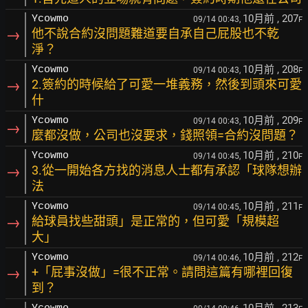
10月前
, 207
Ycowmo
09/14 00:43,
F
→
他不說合約沒問題難道要自承自己屁股也不乾
淨？
10月前
, 208
Ycowmo
09/14 00:43,
F
→
2.簽約的時候給了可愛一堆義務，然後到頭來可愛
什
10月前
, 209
Ycowmo
09/14 00:43,
F
→
麼都沒做，公司也沒要求，錢照領=合約沒問題？
10月前
, 210
Ycowmo
09/14 00:45,
F
→
3.從一開始各方找的消息人士都有承認「球隊想辦
法
10月前
, 211
Ycowmo
09/14 00:45,
F
→
給球員找些甜頭」是正常的，但可愛「規模超
大」
10月前
, 212
Ycowmo
09/14 00:46,
F
→
+「屁事沒做」=很不正常。請問這篇有哪裡回復
到？