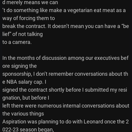
d merely means we can

’t do something like make a vegetarian eat meat as a 
way of forcing them to

break the contract. It doesn’t mean you can have a “be
lief” of not talking

to a camera.

In the months of discussion among our executives bef
ore signing the

sponsorship, I don’t remember conversations about th
e NBA salary cap. I

signed the contract shortly before I submitted my resi
gnation, but before I

left there were numerous internal conversations about 
the various things

Aspiration was planning to do with Leonard once the 2
022-23 season began,
