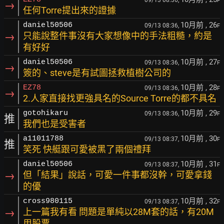
09/13 08:36,
F
→
任何Torre提出來的證據
10月前
, 26
daniel50506
09/13 08:36,
F
→
只能說整件事沒有大家想像中的手法粗糙，約是
有好好
10月前
, 27
daniel50506
09/13 08:36,
F
→
簽的、steve是有試圖拯救植樹公司的
10月前
, 28
EZ78
09/13 08:36,
F
→
2.人家直接找更強具名的Source Torre的都不具名
10月前
, 29
gotohikaru
09/13 08:36,
F
推
我們也是受害者
10月前
, 30
a11011788
09/13 08:37,
F
推
笑死 快艇跟可愛被黑了兩個禮拜
10月前
, 31
daniel50506
09/13 08:37,
F
→
但「結果」說話，可愛一件事都沒幹，可愛拿錢
的優
10月前
, 32
cross980115
09/13 08:37,
F
→
上一篇我有看 問題是單純以28M套的話，有20M
用股票