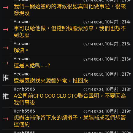
10月前
, 213
Ycowmo
09/14 00:46,
F
→
我們一開始簽約的時候很認真叫他做事啦，後來
發現沒
10月前
, 214
Ycowmo
09/14 00:46,
F
→
事可以給他做，但錢照領股票照拿，我們也想不
到怎麼
10月前
, 215
Ycowmo
09/14 00:47,
F
→
解決。
10月前
, 216
Ycowmo
09/14 00:47,
F
→
這是人話嗎= =?
10月前
, 217
Ycowmo
09/14 00:50,
F
推
還是感謝找來源翻外電，推回來
10月前
, 218
Herb5566
09/14 07:24,
F
推
A公司前CFO COO CLO CTO聯合聲明，不要因為
我們事後
10月前
, 219
Herb5566
09/14 07:24,
F
→
想辦法補你留下來的爛攤子，就腦補成我們想簽
這個約