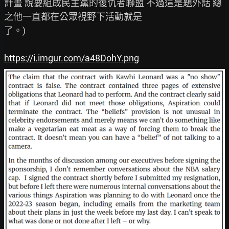
計畫 說要組成民主黨的復仇者聯盟 不過這是題外話 總
之他一直都在公眾視野下活動就是

了。)

https://i.imgur.com/a48DohY.png