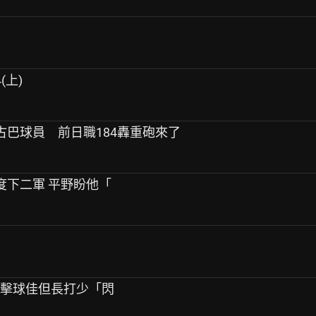
(上)
名古巴球員 前日職184轟重砲來了
3度下二軍 平野盼他「
 擊球佳但長打少「閃