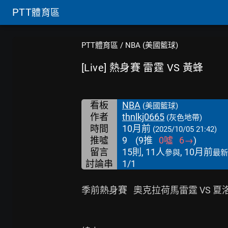
PTT
體育區
PTT體育區
/
NBA (美國籃球)
[Live] 熱身賽 雷霆 VS 黃蜂
看板
NBA
(美國籃球)
作者
thnlkj0665
(灰色地帶)
時間
10月前
(2025/10/05 21:42)
推噓
9
(
9
推
0
噓
6
→
)
留言
15則, 11人
, 10月前
參與
最新
討論串
1/1
季前熱身賽   奧克拉荷馬雷霆 VS 夏