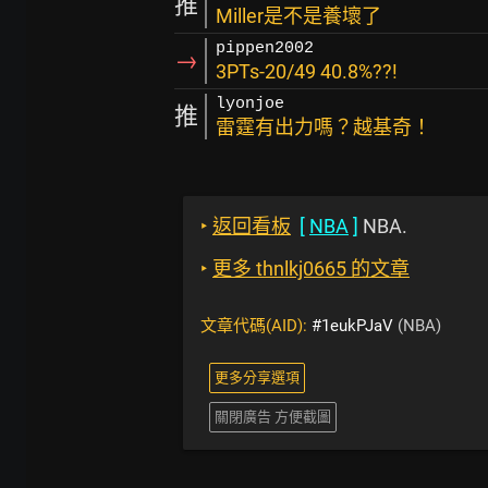
推
Miller是不是養壞了
pippen2002
→
3PTs-20/49 40.8%??!
lyonjoe
推
雷霆有出力嗎？越基奇！
‣
返回看板
[
NBA
]
NBA.
‣
更多 thnlkj0665 的文章
文章代碼(AID):
#1eukPJaV
(NBA)
更多分享選項
關閉廣告 方便截圖