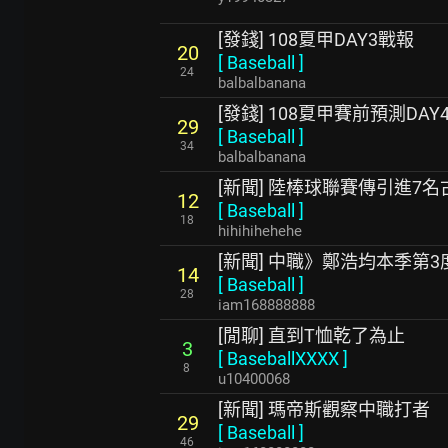
[發錢] 108夏甲DAY3戰報
20
[
Baseball
]
24
balbalbanana
[發錢] 108夏甲賽前預測DAY4
29
[
Baseball
]
34
balbalbanana
[新聞] 陸棒球聯賽傳引進7
12
[
Baseball
]
18
hihihihehehe
[新聞] 中職》鄭浩均本季第
14
[
Baseball
]
28
iam168888888
[閒聊] 直到T恤乾了為止
3
[
BaseballXXXX
]
8
u10400068
[新聞] 瑪帝斯觀察中職打者
29
[
Baseball
]
46