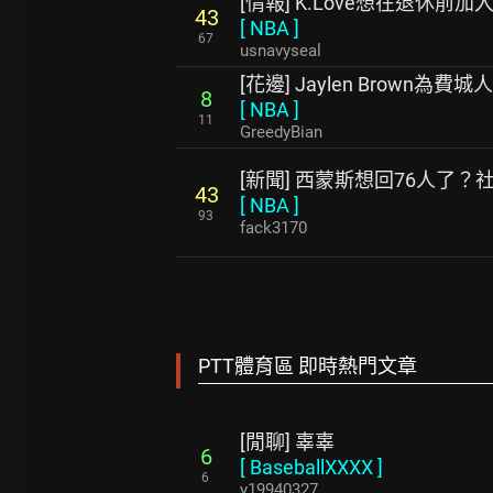
[情報] K.Love想在退休前加
43
[
NBA
]
67
usnavyseal
[花邊] Jaylen Brown為費
8
[
NBA
]
11
GreedyBian
[新聞] 西蒙斯想回76人了
43
[
NBA
]
93
fack3170
PTT體育區 即時熱門文章
[閒聊] 辜辜
6
[
BaseballXXXX
]
6
y19940327