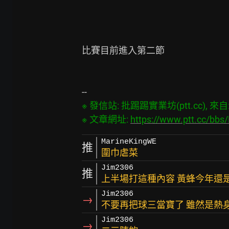
比賽目前進入第二節

※ 發信站: 批踢踢實業坊(ptt.cc), 來自: 1
※ 文章網址: 
https://www.ptt.cc/bb
MarineKingWE
推
圍巾虐菜
Jim2306
推
上半場打這種內容 黃蜂今年還
Jim2306
→
不要再把球三當寶了 雖然是熱
Jim2306
→