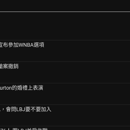
edom宣布參加WNBA選項
州持槍案撤銷
aliburton的婚禮上表演
BA，會問LBJ要不要加入