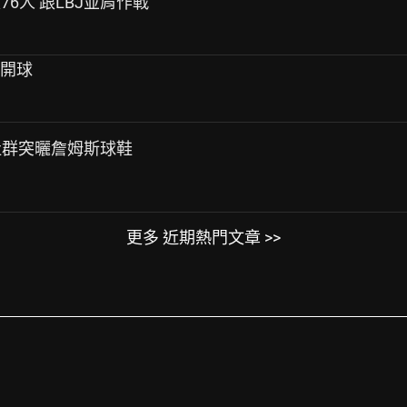
入76人 跟LBJ並肩作戰
城人開球
？社群突曬詹姆斯球鞋
更多 近期熱門文章 >>