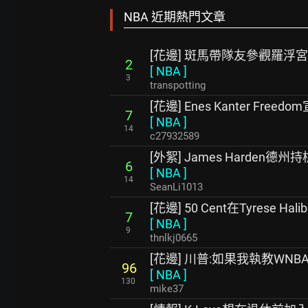
NBA 近期熱門文章
[花邊] 斑馬帶隊友參觀羅浮宮
2
[
NBA
]
3
transpotting
[花邊] Enes Kanter Fre
7
[
NBA
]
14
c27932589
[外絮] James Harden德
6
[
NBA
]
14
SeanLi1013
[花邊] 50 Cent在Tyrese H
7
[
NBA
]
9
thnlkj0665
[花邊] 川普:如果我執教WN
96
[
NBA
]
130
mike37