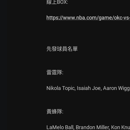
線上BOX:

https://www.nba.com/game/okc-vs
先發球員名單

雷霆隊:

Nikola Topic, Isaiah Joe, Aaron Wigg
黃蜂隊:

LaMelo Ball, Brandon Miller, Kon Kn