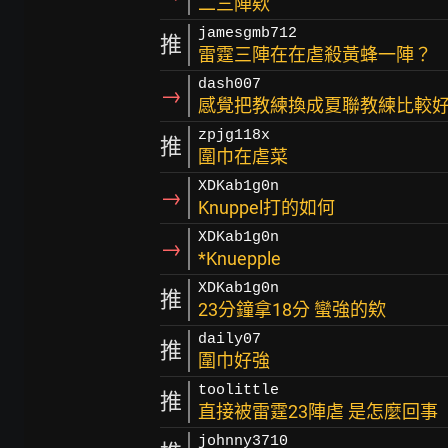
二三陣欸
jamesgmb712
推
雷霆三陣在在虐殺黃蜂一陣？
dash007
→
感覺把教練換成夏聯教練比較
zpjg118x
推
圍巾在虐菜
XDKab1g0n
→
Knuppel打的如何
XDKab1g0n
→
*Knuepple
XDKab1g0n
推
23分鐘拿18分 蠻強的欸
daily07
推
圍巾好強
toolittle
推
直接被雷霆23陣虐 是怎麼回事
johnny3710