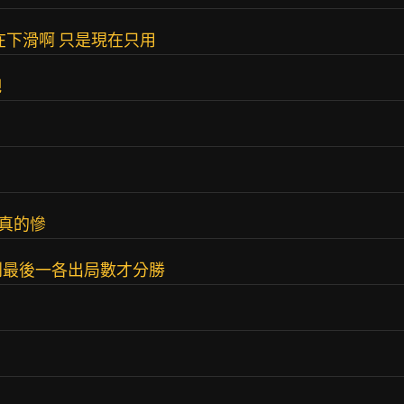
在下滑啊 只是現在只用
吧
在真的慘
到最後一各出局數才分勝