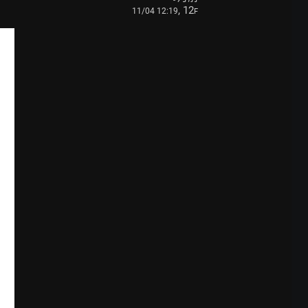
, 12
11/04 12:19
F