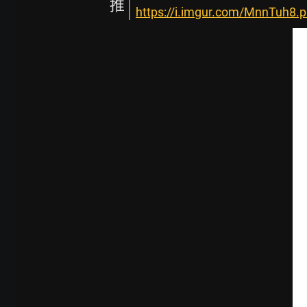
推
https://i.imgur.com/MnnTuh8.