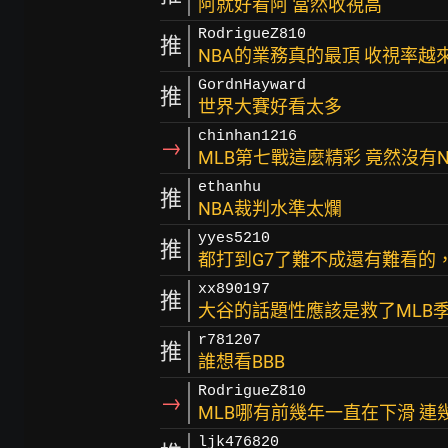
阿就好看阿 當然收視高
RodrigueZ810
推
NBA的業務真的最頂 收視率越
GordnHayward
推
世界大賽好看太多
chinhan1216
→
MLB第七戰這麼精彩 竟然沒有N
ethanhu
推
NBA裁判水準太爛
yyes5210
推
都打到G7了難不成還有難看的
xx890197
推
大谷的話題性應該是救了MLB
r781207
推
誰想看BBB
RodrigueZ810
→
MLB哪有前幾年一直在下滑 連
ljk476820