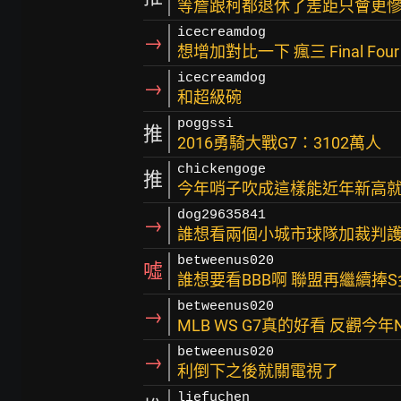
等詹跟柯都退休了差距只會更
icecreamdog
→
想增加對比一下 瘋三 Final Fou
icecreamdog
→
和超級碗
poggssi
推
2016勇騎大戰G7：3102萬人
chickengoge
推
今年哨子吹成這樣能近年新高
dog29635841
→
誰想看兩個小城市球隊加裁判護
betweenus020
噓
誰想要看BBB啊 聯盟再繼續捧S
betweenus020
→
MLB WS G7真的好看 反觀今
betweenus020
→
利倒下之後就關電視了
liefuchen