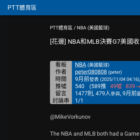
PTT
體育區
PTT體育區
/
NBA (美國籃球)
[花邊] NBA和MLB決賽G7美
看板
NBA
(美國籃球)
作者
peter080808
(peter)
時間
9月前
發表
(2025/11/04 04:16)
推噓
540
(
589
推
49
噓
839
留言
1477則, 479人
, 9月前
參與
討論串
1/1
@MikeVorkunov

The NBA and MLB both had a Game 7 