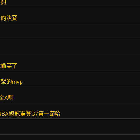
慘烈
r 的決賽
就偷笑了
駕的mvp
金A啊
年NBA總冠軍賽G7第一節哈