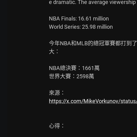
e dramatic. The average viewership 
NBA Finals: 16.61 million

World Series: 25.98 million

今年NBA和MLB的總冠軍賽都打到
大：

NBA總決賽：1661萬

世界大賽：2598萬

https://x.com/MikeVorkunov/stat
心得：
