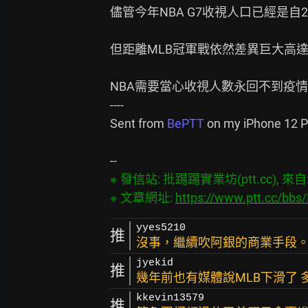
儘管今年NBA G7收視人口已經是自
但距離MLB冠軍戰依然差異巨大高達近
NBA需要當心收視人數永回不到疫情
----

Sent from 
BePTT 
on my iPhone 12 Pr
※ 發信站: 批踢踢實業坊(ptt.cc), 來自: 4
※ 文章網址: 
https://www.ptt.cc/bb
yyes5210
推
沒事，繼續吹阿銀的商業手段
jyekid
推
幾年前也有媒體說MLB下滑了
kkevin13579
推