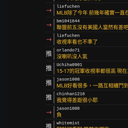
liefuchen
→
MLB除了今年 前幾年確實一直
bm1041644
→
聯盟前五沒有美國人當然有差
liefuchen
→
收視率看也不準了
orlando71
推
沒喇叭沒人氣
Uchiha0901
推
15-17的冠軍收視率都很高 現
jason1008
推
MLB好看很多，一路互相纏鬥
chinhan1216
推
我覺得差距很小耶
jason1008
→
負
whitemist
推