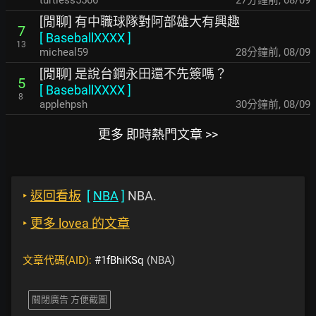
turtless5566
28分鐘前
,
08/09
[閒聊] 有中職球隊對阿部雄大有興趣
7
[
BaseballXXXX
]
13
micheal59
28分鐘前
,
08/09
[閒聊] 是說台鋼永田還不先簽嗎？
5
[
BaseballXXXX
]
8
applehpsh
30分鐘前
,
08/09
更多 即時熱門文章 >>
‣
返回看板
[
NBA
]
NBA.
‣
更多 lovea 的文章
文章代碼(AID):
#1fBhiKSq
(NBA)
關閉廣告 方便截圖