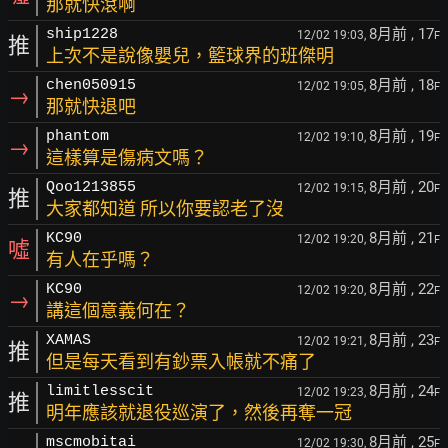
那就快滾啊
8月前
, 17
ship1228
12/02 19:03,
F
推
上次不是說像嬰兒，籃球界的班傑明
8月前
, 18
chen050915
12/02 19:05,
F
→
那就快退吧
8月前
, 19
phantom
12/02 19:10,
F
→
這樣算是傷病文嗎？
8月前
, 20
Qoo1213855
12/02 19:15,
F
推
大家都知道 所以你要認老了沒
8月前
, 21
KC90
12/02 19:20,
F
噓
有人在乎嗎？
8月前
, 22
KC90
12/02 19:20,
F
→
講這個意義何在？
8月前
, 23
XAMAS
12/02 19:21,
F
推
但是每天看到有鈔票入帳就不痛了
8月前
, 24
limitlesscit
12/02 19:23,
F
推
明年應該就退役巡演了，然後再奪一冠
8月前
, 25
mscmobitai
12/02 19:30,
F