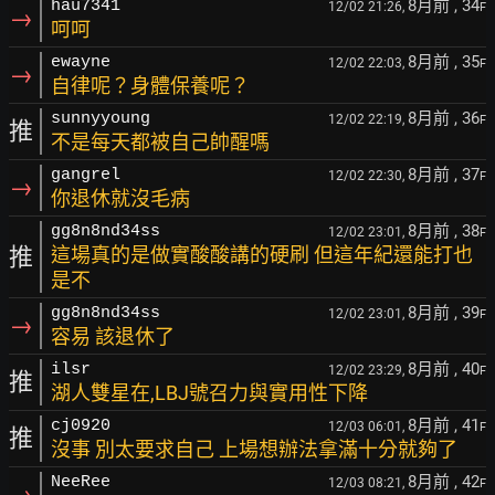
8月前
, 34
hau7341
12/02 21:26,
F
→
呵呵
8月前
, 35
ewayne
12/02 22:03,
F
→
自律呢？身體保養呢？
8月前
, 36
sunnyyoung
12/02 22:19,
F
推
不是每天都被自己帥醒嗎
8月前
, 37
gangrel
12/02 22:30,
F
→
你退休就沒毛病
8月前
, 38
gg8n8nd34ss
12/02 23:01,
F
推
這場真的是做實酸酸講的硬刷 但這年紀還能打也
是不
8月前
, 39
gg8n8nd34ss
12/02 23:01,
F
→
容易 該退休了
8月前
, 40
ilsr
12/02 23:29,
F
推
湖人雙星在,LBJ號召力與實用性下降
8月前
, 41
cj0920
12/03 06:01,
F
推
沒事 別太要求自己 上場想辦法拿滿十分就夠了
8月前
, 42
NeeRee
12/03 08:21,
F
→