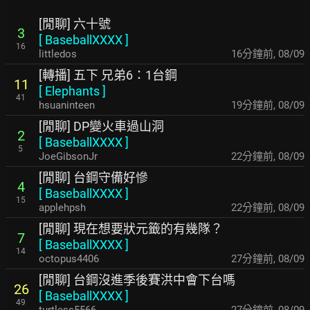
[閒聊] 六十號
3
[
BaseballXXXX
]
16
littledos
16分鐘前
,
08/09
[轉播] 五下 兄弟6：1台鋼
11
[
Elephants
]
41
hsuaninteen
20分鐘前
,
08/09
[閒聊] DP變火車過山洞
2
[
BaseballXXXX
]
5
JoeGibsonJr
22分鐘前
,
08/09
[閒聊] 台鋼守備好慘
4
[
BaseballXXXX
]
15
applehpsh
22分鐘前
,
08/09
[閒聊] 現在想要狀元籤的有幾隊？
7
[
BaseballXXXX
]
14
octopus4406
27分鐘前
,
08/09
[閒聊] 台鋼沒進季後賽洪中會下台嗎
26
[
BaseballXXXX
]
49