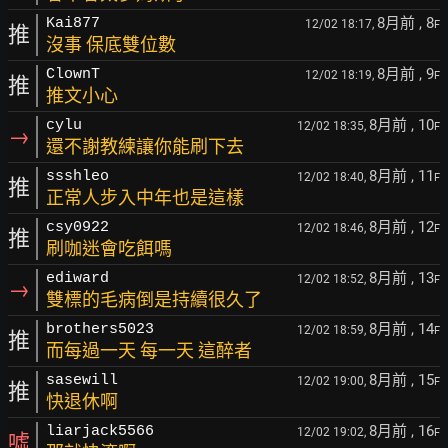
8月前
, 8
Kai877
12/02 18:17,
F
推
沒事 保底雙位數
8月前
, 9
ClownT
12/02 18:19,
F
推
推文小心
8月前
, 10
cylu
12/02 18:35,
F
→
還不謝教練讓你能刷下去
8月前
, 11
ssshleo
12/02 18:40,
F
推
正常人步入中年也是這樣
8月前
, 12
csy0922
12/02 18:46,
F
推
刷咖迷會吃餌嗎
8月前
, 13
ediward
12/02 18:52,
F
→
雙標的毛病倒是持續很久了
8月前
, 14
brothers5023
12/02 18:59,
F
推
而每過一天 每一天 這醉者
8月前
, 15
sasewill
12/02 19:00,
F
推
快退休啊
8月前
, 16
liarjack5566
12/02 19:02,
F
噓