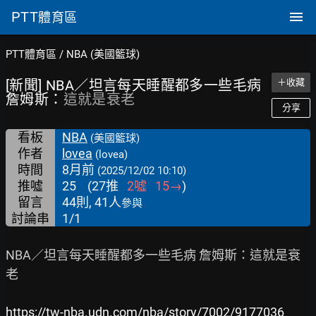
PTT
體育區
PTT體育區
/
NBA (美國籃球)
[新聞] NBA／坦言每天睡醒都多一些毛病
＋收藏
詹姆斯：
這就是衰老
分享
看板
NBA
(美國籃球)
作者
lovea
(lovea)
時間
8月前
(2025/12/02 10:10)
推噓
25
(
27
推
2
噓
15
→
)
留言
44則, 41人
參與
討論串
1/1
NBA／坦言每天睡醒都多一些毛病 詹姆斯：這就是衰
老

https://tw-nba.udn.com/nba/story/7002/9177036