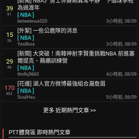
[新聞] NBA》勇士休賽期異常平靜 下個球季視
為過渡年
39
[
NBA
]
91
betweenus020
3小時前
,
08/09
[外絮] 一些公鹿隊的消息
15
[
NBA
]
26
YesBros
3小時前
,
08/09
[新聞] 大突破！南韓神射李賢重挑戰NBA 前進塞
爾提克、鵜鶘訓練營
29
[
NBA
]
48
thnlkj0665
4小時前
,
08/09
[花邊] 湖人官方微博最強組合漏詹眉
170
[
NBA
]
402
SoulHsu
5小時前
,
08/09
更多 近期熱門文章 >>
PTT體育區 即時熱門文章