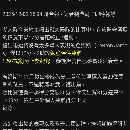
2025-12-02 15:34 聯合報 / 記者劉肇育／即時報導

湖人隊今天於主場出戰太陽隊的比賽中，在攻防守潰堤
的情況下以17分差距終止7連勝，

復出後始終沒有太多驚人表現的詹姆斯（LeBron Jame
s）僅以10分、3助攻
勉強保住連續

1297場得分上雙紀錄
，賽後坦言自己確實逐漸衰老。

詹姆斯在11月復出後成為史上首位生涯邁入第23個賽
季的球員，不過將滿41歲，復出前5

場比賽僅有一場得分突破20分，今天出賽31分鐘只拿
下10分，險些中斷個人連續得分上雙

紀錄。

談到復出後的表現以及昨天比賽缺陣，詹姆斯難得服老