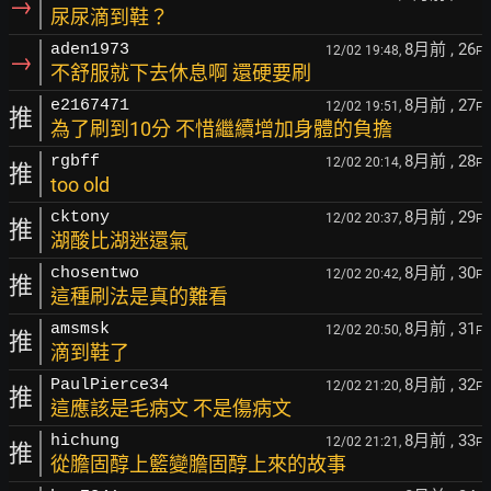
→
尿尿滴到鞋？
8月前
, 26
aden1973
12/02 19:48,
F
→
不舒服就下去休息啊 還硬要刷
8月前
, 27
e2167471
12/02 19:51,
F
推
為了刷到10分 不惜繼續增加身體的負擔
8月前
, 28
rgbff
12/02 20:14,
F
推
too old
8月前
, 29
cktony
12/02 20:37,
F
推
湖酸比湖迷還氣
8月前
, 30
chosentwo
12/02 20:42,
F
推
這種刷法是真的難看
8月前
, 31
amsmsk
12/02 20:50,
F
推
滴到鞋了
8月前
, 32
PaulPierce34
12/02 21:20,
F
推
這應該是毛病文 不是傷病文
8月前
, 33
hichung
12/02 21:21,
F
推
從膽固醇上籃變膽固醇上來的故事