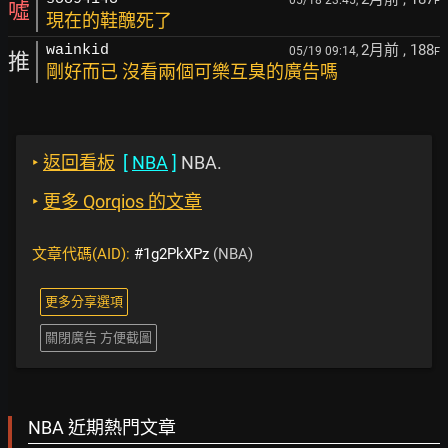
F
噓
現在的鞋醜死了
2月前
, 188
wainkid
05/19 09:14,
F
推
剛好而已 沒看兩個可樂互臭的廣告嗎
‣
返回看板
[
NBA
]
NBA.
‣
更多 Qorqios 的文章
文章代碼(AID):
#1g2PkXPz
(NBA)
更多分享選項
關閉廣告 方便截圖
NBA 近期熱門文章