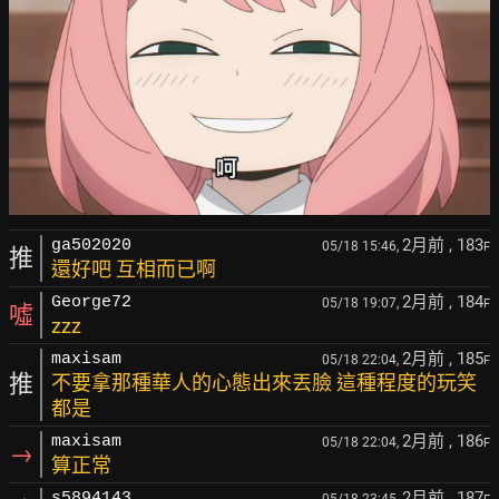
2月前
, 183
ga502020
05/18 15:46,
F
推
還好吧 互相而已啊
2月前
, 184
George72
05/18 19:07,
F
噓
zzz
2月前
, 185
maxisam
05/18 22:04,
F
推
不要拿那種華人的心態出來丟臉 這種程度的玩笑
都是
2月前
, 186
maxisam
05/18 22:04,
F
→
算正常
2月前
, 187
s5894143
05/18 23:45,