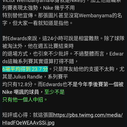
Victor Wembanyama本身就是Nike的，加上他這輪系
列賽表現太強勢，Nike 幾乎不用

特別替他宣傳。那張圖片甚至沒寫Wembanyama的名
字，但大家一看就知道是指他。

對Edwards來說，這24小時可說是相當難熬。除了球隊
被淘汰外，他在週五比賽結束時

的退場方式，也引來不少批評。不過整體而言，Edwar
6場平均得到 23.7 分
。只是隊友給他的支援不太夠，尤
其是Julius Randle，系列賽平

均只有12.8分。而Edwards也
不是今年季後賽第一個被 
Nike 嘲諷的球員，
至少不是

只有他一個人中招。
短評或心得：就這張圖
https://pbs.twimg.com/media/
HIadFQeWEAAvSSi.jpg