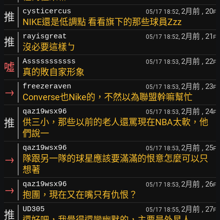
2月前
, 20
cysticercus
05/17 18:52,
F
推
NIKE還是低調點 看看旗下的那些球員Zzz
2月前
, 21
rayisgreat
05/17 18:52,
F
推
沒必要這樣ㄅ
2月前
, 22
Asssssssssss
05/17 18:53,
F
噓
真的敗自家形象
2月前
, 23
freezeraven
05/17 18:53,
F
→
Converse也Nike的，不然以為聯盟幹嘛幫忙
2月前
, 24
qaz19wsx96
05/17 18:53,
F
推
供三小，那些以前的老人還罵現在NBA太軟，他
們說一
2月前
, 25
qaz19wsx96
05/17 18:53,
F
→
隊跟另一隊的球星應該要滿滿的恨意怎麼可以只
想著
2月前
, 26
qaz19wsx96
05/17 18:53,
F
→
抱團，現在又在嘴只有仇恨？
2月前
, 27
UD305
05/17 18:55,
F
推
還好吧，我覺得還蠻幽默的，主要是外星人