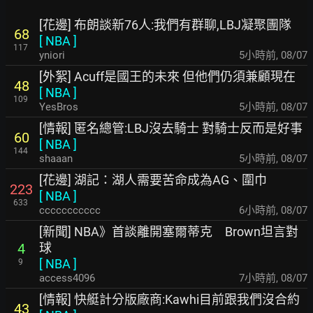
[花邊] 布朗談新76人:我們有群聊,LBJ凝聚團隊
68
[
NBA
]
117
yniori
5小時前
,
08/07
[外絮] Acuff是國王的未來 但他們仍須兼顧現在
48
[
NBA
]
109
YesBros
5小時前
,
08/07
[情報] 匿名總管:LBJ沒去騎士 對騎士反而是好事
60
[
NBA
]
144
shaaan
5小時前
,
08/07
[花邊] 湖記：湖人需要苦命成為AG、圍巾
223
[
NBA
]
633
ccccccccccc
6小時前
,
08/07
[新聞] NBA》首談離開塞爾蒂克 Brown坦言對
球
4
[
NBA
]
9
access4096
7小時前
,
08/07
[情報] 快艇計分版廠商:Kawhi目前跟我們沒合約
43