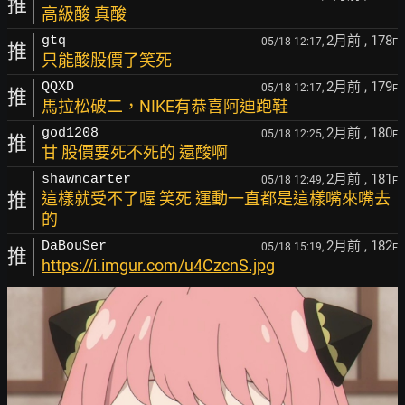
推
高級酸 真酸
2月前
, 178
gtq
05/18 12:17,
F
推
只能酸股價了笑死
2月前
, 179
QQXD
05/18 12:17,
F
推
馬拉松破二，NIKE有恭喜阿迪跑鞋
2月前
, 180
god1208
05/18 12:25,
F
推
甘 股價要死不死的 還酸啊
2月前
, 181
shawncarter
05/18 12:49,
F
推
這樣就受不了喔 笑死 運動一直都是這樣嘴來嘴去
的
2月前
, 182
DaBouSer
05/18 15:19,
F
推
https://i.imgur.com/u4CzcnS.jpg