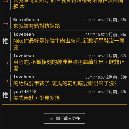
→
去我覺得是剛好 而且我覺得這樣有來有往沒啥問
題 本
2月前
, 35
BrainDeath
05/17 18:57,
F
→
來就該有點對抗話題
2月前
, 36
lovebean
05/17 18:57,
F
推
Nike你最好是先端牛肉出來吧, 新款明星鞋沒一兩
雙
2月前
, 37
lovebean
05/17 18:57,
F
→
用心的, 不斷複刻的經典鞋款再繼續狂出、飲鴆止
渴
2月前
, 38
lovebean
05/17 18:57,
F
→
的話就要甲賽了, 斑馬的鞋到底要孵出來了沒?
2月前
, 39
you748748
05/17 18:57,
F
推
美式幽默，少見多怪
向下載入更多