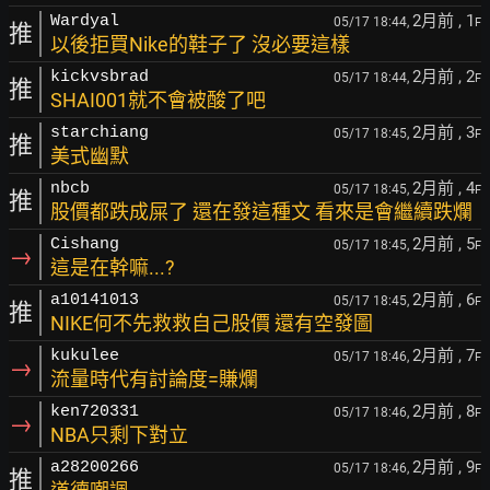
2月前
, 1
Wardyal
05/17 18:44,
F
推
以後拒買Nike的鞋子了 沒必要這樣
2月前
, 2
kickvsbrad
05/17 18:44,
F
推
SHAI001就不會被酸了吧
2月前
, 3
starchiang
05/17 18:45,
F
推
美式幽默
2月前
, 4
nbcb
05/17 18:45,
F
推
股價都跌成屎了 還在發這種文 看來是會繼續跌爛
2月前
, 5
Cishang
05/17 18:45,
F
→
這是在幹嘛...?
2月前
, 6
a10141013
05/17 18:45,
F
推
NIKE何不先救救自己股價 還有空發圖
2月前
, 7
kukulee
05/17 18:46,
F
→
流量時代有討論度=賺爛
2月前
, 8
ken720331
05/17 18:46,
F
→
NBA只剩下對立
2月前
, 9
a28200266
05/17 18:46,
F
推