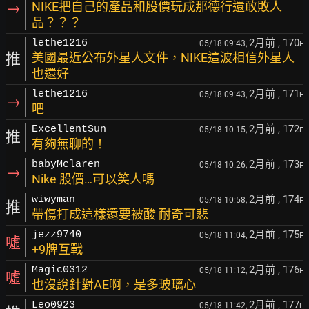
→
NIKE把自己的產品和股價玩成那德行還敢敗人
品？？？
2月前
, 170
lethe1216
05/18 09:43,
F
推
美國最近公布外星人文件，NIKE這波相信外星人
也還好
2月前
, 171
lethe1216
05/18 09:43,
F
→
吧
2月前
, 172
ExcellentSun
05/18 10:15,
F
推
有夠無聊的！
2月前
, 173
babyMclaren
05/18 10:26,
F
→
Nike 股價…可以笑人嗎
2月前
, 174
wiwyman
05/18 10:58,
F
推
帶傷打成這樣還要被酸 耐奇可悲
2月前
, 175
jezz9740
05/18 11:04,
F
噓
+9牌互戰
2月前
, 176
Magic0312
05/18 11:12,
F
噓
也沒說針對AE啊，是多玻璃心
2月前
, 177
Leo0923
05/18 11:42,
F