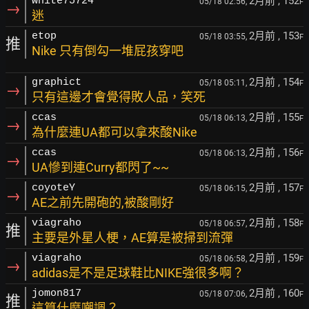
2月前
, 152
white75724
05/18 02:56,
F
→
迷
2月前
, 153
etop
05/18 03:55,
F
推
Nike 只有倒勾一堆屁孩穿吧
2月前
, 154
graphict
05/18 05:11,
F
→
只有這邊才會覺得敗人品，笑死
2月前
, 155
ccas
05/18 06:13,
F
→
為什麼連UA都可以拿來酸Nike
2月前
, 156
ccas
05/18 06:13,
F
→
UA慘到連Curry都閃了~~
2月前
, 157
coyoteY
05/18 06:15,
F
→
AE之前先開砲的,被酸剛好
2月前
, 158
viagraho
05/18 06:57,
F
推
主要是外星人梗，AE算是被掃到流彈
2月前
, 159
viagraho
05/18 06:58,
F
→
adidas是不是足球鞋比NIKE強很多啊？
2月前
, 160
jomon817
05/18 07:06,
F
推
這算什麼嘲諷？