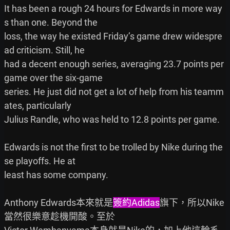
It has been a rough 24 hours for Edwards in more way
s than one. Beyond the

loss, the way he existed Friday’s game drew widespre
ad criticism. Still, he

had a decent enough series, averaging 23.7 points per 
game over the six-game

series. He just did not get a lot of help from his teamm
ates, particularly

Julius Randle, who was held to 12.8 points per game.

Edwards is not the first to be trolled by Nike during the
se playoffs. He at

least has some company.

Anthony Edwards本來就是
簽約Adidas
旗下，所以Nike
當然很樂意趁機開酸。至於
