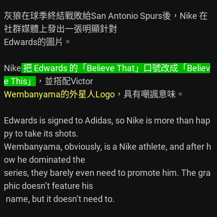
灰狼在球季終結戰敗給San Antonio Spurs後，Nike 在
社群媒體上發出一張明顯針對

Edwards的圖片。

Nike
 把 Edwards 的「Believe That」口號改成「Believ
e This」
Wembanyama的外星人Logo
，具有嘲諷意味。

Edwards is signed to Adidas, so Nike is more than hap
py to take its shots.

Wembanyama, obviously, is a Nike athlete, and after h
ow he dominated the

series, they barely even need to promote him. The gra
phic doesn’t feature his

 name, but it doesn’t need to.
