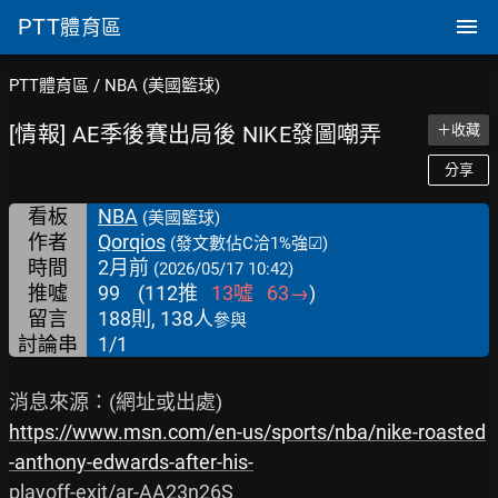
PTT
體育區
PTT體育區
/
NBA (美國籃球)
[情報] AE季後賽出局後 NIKE發圖嘲弄
＋收藏
分享
看板
NBA
(美國籃球)
作者
Qorqios
(發文數佔C洽1%強☑)
時間
2月前
(2026/05/17 10:42)
推噓
99
(
112
推
13
噓
63
→
)
留言
188則, 138人
參與
討論串
1/1
https://www.msn.com/en-us/sports/nba/nike-roasted
-anthony-edwards-after-his-
playoff-exit/ar-AA23n26S
