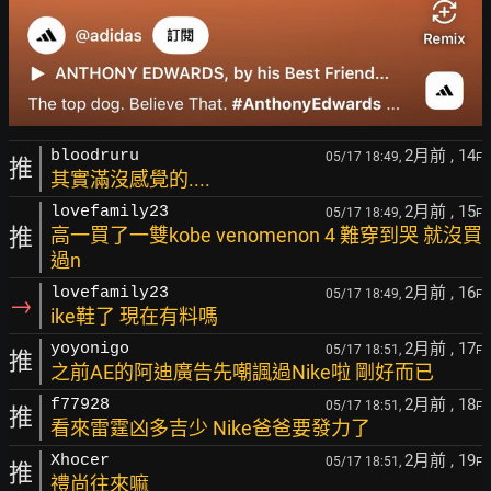
2月前
, 14
bloodruru
05/17 18:49,
F
推
其實滿沒感覺的....
2月前
, 15
lovefamily23
05/17 18:49,
F
推
高一買了一雙kobe venomenon 4 難穿到哭 就沒買
過n
2月前
, 16
lovefamily23
05/17 18:49,
F
→
ike鞋了 現在有料嗎
2月前
, 17
yoyonigo
05/17 18:51,
F
推
之前AE的阿迪廣告先嘲諷過Nike啦 剛好而已
2月前
, 18
f77928
05/17 18:51,
F
推
看來雷霆凶多吉少 Nike爸爸要發力了
2月前
, 19
Xhocer
05/17 18:51,
F
推
禮尚往來嘛