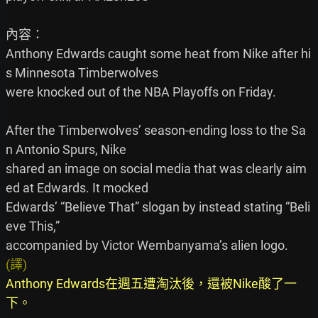
內容：

Anthony Edwards caught some heat from Nike after hi
s Minnesota Timberwolves

were knocked out of the NBA Playoffs on Friday.

After the Timberwolves’ season-ending loss to the Sa
n Antonio Spurs, Nike

shared an image on social media that was clearly aim
ed at Edwards. It mocked

Edwards’ “Believe That” slogan by instead stating “Beli
eve This,”

(譯)
Anthony Edwards在週五遭淘汰後，還被Nike酸了一
下。