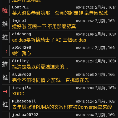
2月前
, 161
DontPLZ
05/18 07:33,
F
噓
華人溫良恭儉讓那一套真的超無趣 毫無幽默感
2月前
, 162
lwjno1
05/18 07:52,
F
推
還好啦 互嘴一下 不用那麼認真
2月前
, 163
cidcheng
05/18 08:09,
F
推
adidas要祈禱騎士了 XD 三個adidas
2月前
, 164
a9564208
05/18 08:17,
F
→
蝦仁豬心
2月前
, 165
Strikey
05/18 08:24,
F
推
搞清楚是以前愛迪達先的...
2月前
, 166
allmygod
05/18 09:05,
F
推
完全不值得同情 之前就一直挑釁在先
2月前
, 167
iamaq18c
05/18 09:09,
F
→
XDDD
2月前
, 168
MLbaseball
05/18 09:24,
F
推
去年總冠後PUMA的文案也有被Converse拿來酸
2月前
, 169
joshua95762
05/18 09:34,
F