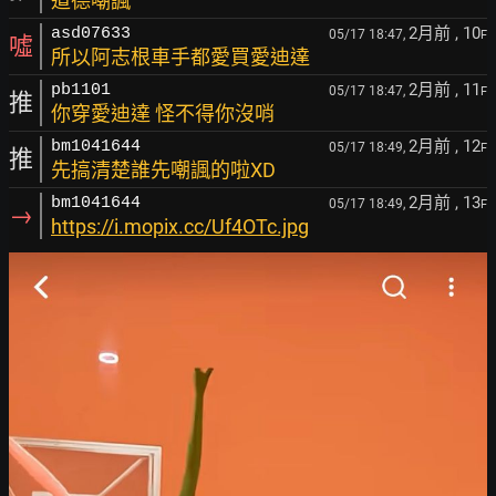
道德嘲諷
2月前
, 10
asd07633
05/17 18:47,
F
噓
所以阿志根車手都愛買愛迪達
2月前
, 11
pb1101
05/17 18:47,
F
推
你穿愛迪達 怪不得你沒哨
2月前
, 12
bm1041644
05/17 18:49,
F
推
先搞清楚誰先嘲諷的啦XD
2月前
, 13
bm1041644
05/17 18:49,
F
→
https://i.mopix.cc/Uf4OTc.jpg