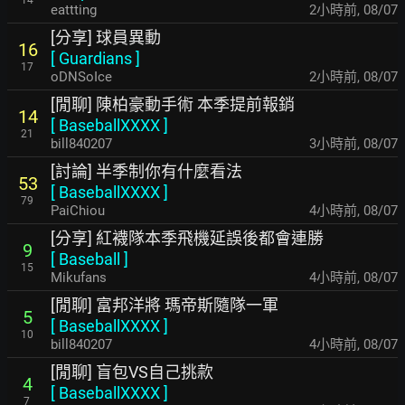
eattting
2小時前
,
08/07
[分享] 球員異動
16
[
Guardians
]
17
oDNSoIce
2小時前
,
08/07
[閒聊] 陳柏豪動手術 本季提前報銷
14
[
BaseballXXXX
]
21
bill840207
3小時前
,
08/07
[討論] 半季制你有什麼看法
53
[
BaseballXXXX
]
79
PaiChiou
4小時前
,
08/07
[分享] 紅襪隊本季飛機延誤後都會連勝
9
[
Baseball
]
15
Mikufans
4小時前
,
08/07
[閒聊] 富邦洋將 瑪帝斯隨隊一軍
5
[
BaseballXXXX
]
10
bill840207
4小時前
,
08/07
[閒聊] 盲包VS自己挑款
4
[
BaseballXXXX
]
7