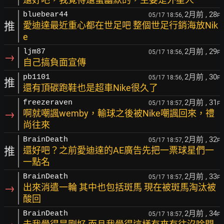
2月前
, 28
bluebear44
05/17 18:56,
F
推
愛迪達最近重心都在世足吧 整個世足行銷海放Nik
e
2月前
, 29
ljm87
05/17 18:56,
F
→
自己搞負面宣傳
2月前
, 30
pb1101
05/17 18:56,
F
推
還有頂碳跑鞋也是超車Nike很久了
2月前
, 31
freezeraven
05/17 18:57,
F
→
啊就嘲諷wemby，輸球之後被Nike嘲諷回來，禮
尚往來
2月前
, 32
BrainDeath
05/17 18:57,
F
推
還好吧？之前愛迪達的AE廣告先把一票球星們一
一點名
2月前
, 33
BrainDeath
05/17 18:57,
F
→
出來消遣一輪 其中也包括斑馬 現在被斑馬淘汰被
酸回
2月前
, 34
BrainDeath
05/17 18:57,
F