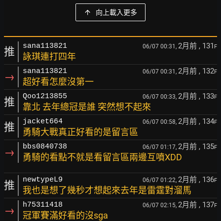
向上載入更多
2月前
, 131
sana113821
06/07 00:31,
F
推
詠琪連打四年
2月前
, 132
sana113821
06/07 00:31,
F
→
超好看怎麼沒第一
2月前
, 133
Qoo1213855
06/07 00:33,
F
推
靠北 去年總冠是誰 突然想不起來
2月前
, 134
jacket664
06/07 00:58,
F
推
勇騎大戰真正好看的是留言區
2月前
, 135
bbs0840738
06/07 01:17,
F
→
勇騎的看點不就是看留言區兩邊互噴XDD
2月前
, 136
newtypeL9
06/07 01:22,
F
推
我也是想了幾秒才想起來去年是雷霆對溜馬
2月前
, 137
h75311418
06/07 02:15,
F
→
冠軍賽滿好看的沒sga