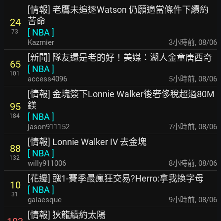
[情報] 老鷹未追逐Watson 仍願適當條件下續約
苦命
24
[
NBA
]
73
Kazmier
3小時前
,
08/06
[新聞] 隊友還是老的好！美媒：湖人金童唐西奇
65
[
NBA
]
101
access4096
5小時前
,
08/06
[情報] 金塊簽下Lonnie Walker後奢侈稅超過80M
鎂
95
[
NBA
]
184
jason911152
7小時前
,
08/06
[情報] Lonnie Walker IV 去金塊
88
[
NBA
]
132
willy911006
8小時前
,
08/06
[花邊] 醜1-賽季最瘋狂交易?Herro:拿我換字母
10
[
NBA
]
31
gaiaesque
9小時前
,
08/06
[情報] 狄龍續約太陽