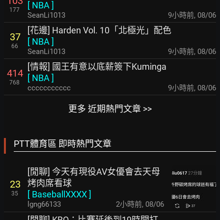
103
[
NBA
]
177
SeanLi1013
9小時前
,
08/06
[花邊] Harden Vol. 10「北極光」配色
37
[
NBA
]
66
SeanLi1013
9小時前
,
08/06
[情報] 國王有意以底薪簽下Kuminga
414
[
NBA
]
768
ccccccccccc
9小時前
,
08/06
更多 近期熱門文章 >>
PTT體育區 即時熱門文章
[閒聊] 今天有現役AV女優會去天母
烤肉席看球
23
[
BaseballXXXX
]
35
lgng66133
2小時前
,
08/06
[閒聊] KBO：比賽延後到19時開打