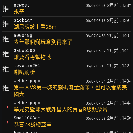
2月前
, 138
newest
06/07 02:58,
F
推
永奇
2月前
, 139
sickiam
06/07 03:18,
F
推
湖尼應該上看25m
2月前
, 140
a00049g
06/07 04:58,
F
推
去年那個爛玩意別再來了
2月前
, 141
Sabo5566
06/07 06:02,
F
推
誰要看丐幫拖地
2月前
, 142
lovelin201
06/07 06:13,
F
推
喇叭刷榜
2月前
, 143
webberpopo
06/07 07:34,
F
推
第一人VS第一城的戲碼流量滿滿，也可以看成美
國大
2月前
, 144
webberpopo
06/07 07:34,
F
→
學兄弟籃球大戰外星人的青春B級娛樂片
2月前
, 145
SmallGG3cm
06/07 08:39,
F
→
恭喜73勝總亞軍