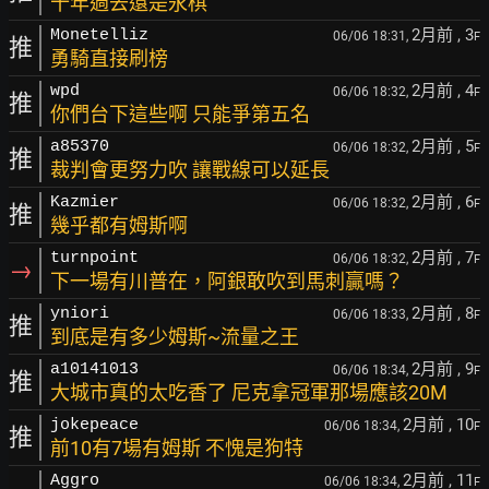
十年過去還是永棋
2月前
, 3
Monetelliz
06/06 18:31,
F
推
勇騎直接刷榜
2月前
, 4
wpd
06/06 18:32,
F
推
你們台下這些啊 只能爭第五名
2月前
, 5
a85370
06/06 18:32,
F
推
裁判會更努力吹 讓戰線可以延長
2月前
, 6
Kazmier
06/06 18:32,
F
推
幾乎都有姆斯啊
2月前
, 7
turnpoint
06/06 18:32,
F
→
下一場有川普在，阿銀敢吹到馬刺贏嗎？
2月前
, 8
yniori
06/06 18:33,
F
推
到底是有多少姆斯~流量之王
2月前
, 9
a10141013
06/06 18:34,
F
推
大城市真的太吃香了 尼克拿冠軍那場應該20M
2月前
, 10
jokepeace
06/06 18:34,
F
推
前10有7場有姆斯 不愧是狗特
2月前
, 11
Aggro
06/06 18:34,
F