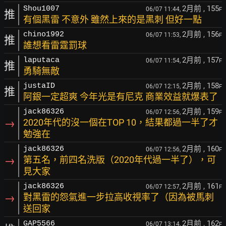
2月前
, 155
Shou1007
06/07 11:44,
F
推
有個黑雷 不意外 雖然上來的是黑刺 但好一點
2月前
, 156
chino1992
06/07 11:53,
F
推
誰想看雷霆罰球
2月前
, 157
laputaca
06/07 11:54,
F
推
勇騎無敵
2月前
, 158
justaID
06/07 12:15,
F
推
阿銀一定超爽 今年光是有尼克 商業效益就爆表了
2月前
, 159
jack86326
06/07 12:56,
F
→
2020年代的沒一個在TOP 10，結果都過一半了才
勉強在
2月前
, 160
jack86326
06/07 12:56,
F
→
第五名，前四名洗版（2020年代過一半了），可
見大家
2月前
, 161
jack86326
06/07 12:57,
F
→
對黑雷的怨氣進一步拉高收視率了（因為被馬刺
送回家
2月前
, 162
GAP5566
06/07 13:14,
F