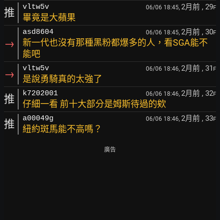
2月前
, 29
vltw5v
06/06 18:45,
F
推
畢竟是大蘋果
2月前
, 30
asd8604
06/06 18:45,
F
→
新一代也沒有那種黑粉都爆多的人，看SGA能不
能吧
2月前
, 31
vltw5v
06/06 18:46,
F
→
是說勇騎真的太強了
2月前
, 32
k7202001
06/06 18:46,
F
推
仔細一看 前十大部分是姆斯待過的欸
2月前
, 33
a00049g
06/06 18:46,
F
推
紐約斑馬能不高嗎？
廣告