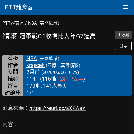
PTT
體育區
PTT體育區
/
NBA (美國籃球)
[情報] 冠軍戰G1收視比去年G7還高
＋收藏
分享
看板
NBA
(美國籃球)
作者
krajicek
(回憶比真實精彩)
時間
2月前
(2026/06/06 10:29)
推噓
114
(
116
推
2
噓
52
→
)
留言
170則, 141人
參與
討論串
1/1
消息來源：
https://reurl.cc/aXKAaY
內容：
