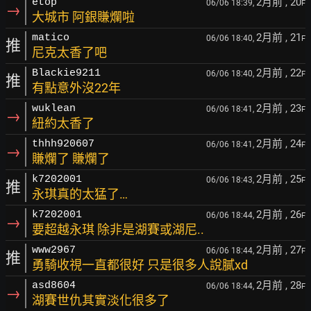
2月前
, 20
etop
06/06 18:39,
F
→
大城市 阿銀賺爛啦
2月前
, 21
matico
06/06 18:40,
F
推
尼克太香了吧
2月前
, 22
Blackie9211
06/06 18:40,
F
推
有點意外沒22年
2月前
, 23
wuklean
06/06 18:41,
F
→
紐約太香了
2月前
, 24
thhh920607
06/06 18:41,
F
→
賺爛了 賺爛了
2月前
, 25
k7202001
06/06 18:43,
F
推
永琪真的太猛了…
2月前
, 26
k7202001
06/06 18:44,
F
→
要超越永琪 除非是湖賽或湖尼..
2月前
, 27
www2967
06/06 18:44,
F
推
勇騎收視一直都很好 只是很多人說膩xd
2月前
, 28
asd8604
06/06 18:44,
F
→
湖賽世仇其實淡化很多了