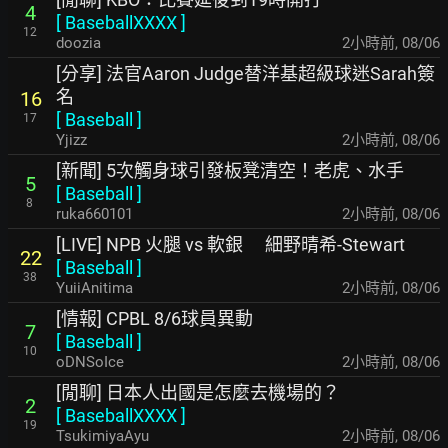
4
[
BaseballXXXX
]
12
doozia
2小時前
,
08/06
[分享] 法官Aaron Judge替洋基超級球迷Sarah簽
名
16
[
Baseball
]
17
Yjizz
2小時前
,
08/06
[新聞] 5次觸身球引發板凳清空！老虎、水手
5
[
Baseball
]
8
ruka660101
2小時前
,
08/06
[LIVE] NPB 火腿 vs 軟銀 細野晴希-Stewart
22
[
Baseball
]
38
YuiiAnitima
2小時前
,
08/06
[情報] CPBL 8/6球員異動
7
[
Baseball
]
10
oDNSoIce
2小時前
,
08/06
[閒聊] 日本人出國是怎麼去機場的？
2
[
BaseballXXXX
]
19
TsukimiyaAyu
2小時前
,
08/06