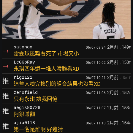
2月前
, 149
satonoo
06/07 09:34,
F
→
雷霆球風難看死了 市場又小
2月前
, 150
LeGGoRay
06/07 10:02,
F
→
永琪四年還一堆人噴難看XD
2月前
, 151
rig2121
06/07 10:21,
F
推
這些人噴完換別的組合結果也沒看XD
2月前
, 152
zerofield
06/07 11:06,
F
推
只有永琪 讓我回憶
2月前
, 153
aegis80728
06/07 11:07,
F
推
阿銀賺翻
2月前
, 154
ajia0118
06/07 11:13,
F
推
第一名是誰啊 好難猜