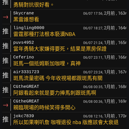
推
勇騎對抗很好看。
2月前
, 163
Skycrane
06/07 17:56,
F
→
黑雷誰想看
2月前
, 164
lingling0000
06/07 18:27,
F
推
雷霆那種打法根本褻瀆NBA
1月前
, 165
puvs4952
06/07 21:24,
F
推
當年勇騎大家嫌得要死，結果是票房保證
1月前
, 166
Ceferino
06/07 23:11,
F
推
斑馬一個抵姆斯加咖哩，真神
1月前
, 167
air3331723
06/07 23:24,
F
推
斑馬流量密碼 今年收視場都跟斑馬有關
1月前
, 168
CGtheGREAT
06/08 00:35,
F
推
阿銀看起來就是要力捧馬刺跟斑馬啊
1月前
, 169
CGtheGREAT
06/08 00:36,
F
→
親臨現場的時候笑得多開心
1月前
, 170
jokc7839
06/08 12:16,
F
推
所以如果喇叭詹 咖喱退役 nba 版應該會大衰退