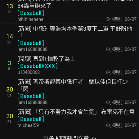
84轟重砲來了
13
[
Baseball
]
19
hihihihehehe
5小時前
,
08/07
[新聞] 中職》鄭浩均本季第3度下二軍 平野盼他
「
14
[
Baseball
]
28
iam168888888
6小時前
,
08/07
[閒聊] 直到T恤乾了為止
3
[
BaseballXXXX
]
8
u10400068
6小時前
,
08/07
[新聞] 瑪帝斯觀察中職打者 擊球佳但長打少
「閃
30
[
Baseball
]
51
iam168888888
6小時前
,
08/07
[新聞] 「只有不努力我才會生氣」 布雷克不在意
20
[
Baseball
]
21
micheal59
6小時前
,
08/07
更多 即時熱門文章 >>