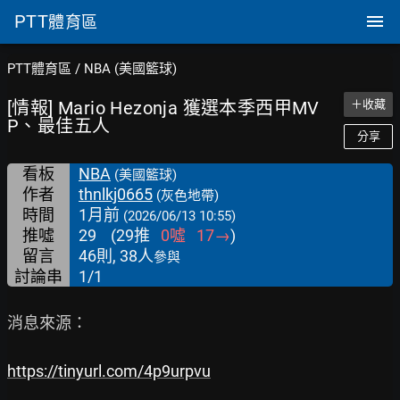
PTT
體育區
PTT體育區
/
NBA (美國籃球)
[情報] Mario Hezonja 獲選本季西甲MV
＋收藏
P、最佳五人
分享
看板
NBA
(美國籃球)
作者
thnlkj0665
(灰色地帶)
時間
1月前
(2026/06/13 10:55)
推噓
29
(
29
推
0
噓
17
→
)
留言
46則, 38人
參與
討論串
1/1
消息來源：

https://tinyurl.com/4p9urpvu