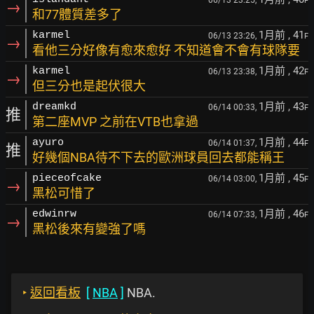
F
→
和77體質差多了
1月前
, 41
karmel
06/13 23:26,
F
→
看他三分好像有愈來愈好 不知道會不會有球隊要
1月前
, 42
karmel
06/13 23:38,
F
→
但三分也是起伏很大
1月前
, 43
dreamkd
06/14 00:33,
F
推
第二座MVP 之前在VTB也拿過
1月前
, 44
ayuro
06/14 01:37,
F
推
好幾個NBA待不下去的歐洲球員回去都能稱王
1月前
, 45
pieceofcake
06/14 03:00,
F
→
黑松可惜了
1月前
, 46
edwinrw
06/14 07:33,
F
→
黑松後來有變強了嗎
‣
返回看板
[
NBA
]
NBA.