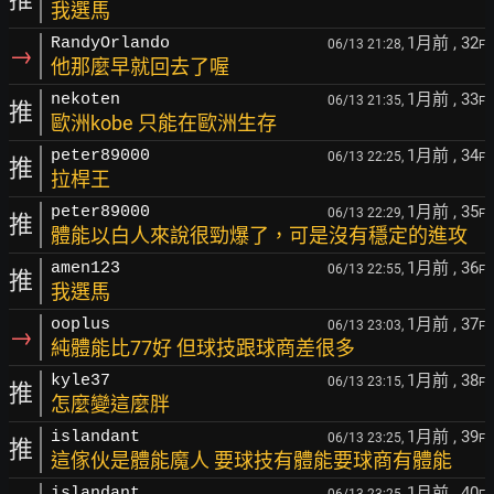
我選馬
1月前
, 32
RandyOrlando
06/13 21:28,
F
→
他那麼早就回去了喔
1月前
, 33
nekoten
06/13 21:35,
F
推
歐洲kobe 只能在歐洲生存
1月前
, 34
peter89000
06/13 22:25,
F
推
拉桿王
1月前
, 35
peter89000
06/13 22:29,
F
推
體能以白人來說很勁爆了，可是沒有穩定的進攻
1月前
, 36
amen123
06/13 22:55,
F
推
我選馬
1月前
, 37
ooplus
06/13 23:03,
F
→
純體能比77好 但球技跟球商差很多
1月前
, 38
kyle37
06/13 23:15,
F
推
怎麼變這麼胖
1月前
, 39
islandant
06/13 23:25,
F
推
這傢伙是體能魔人 要球技有體能要球商有體能
1月前
, 40
islandant
06/13 23:25,