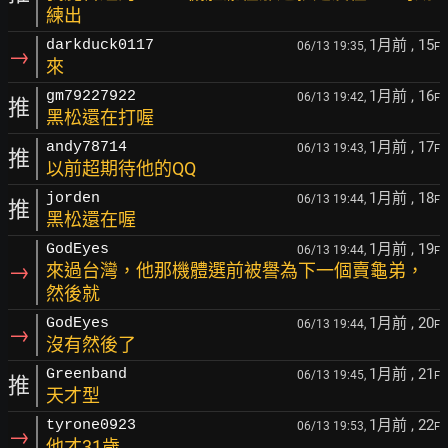
練出
1月前
, 15
darkduck0117
06/13 19:35,
F
→
來
1月前
, 16
gm79227922
06/13 19:42,
F
推
黑松還在打喔
1月前
, 17
andy78714
06/13 19:43,
F
推
以前超期待他的QQ
1月前
, 18
jorden
06/13 19:44,
F
推
黑松還在喔
1月前
, 19
GodEyes
06/13 19:44,
F
→
來過台灣，他那機體選前被譽為下一個賣龜弟，
然後就
1月前
, 20
GodEyes
06/13 19:44,
F
→
沒有然後了
1月前
, 21
Greenband
06/13 19:45,
F
推
天才型
1月前
, 22
tyrone0923
06/13 19:53,
F
→
他才31歲