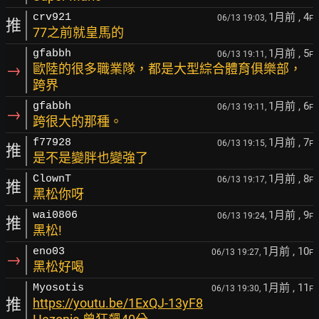
1月前
, 4
crv921
06/13 19:03,
F
推
77之前就皇馬的
1月前
, 5
gfabbh
06/13 19:11,
F
→
歐陸的很多職業隊，都是大型綜合體育俱樂部，
跨界
1月前
, 6
gfabbh
06/13 19:11,
F
→
跨很大的那種。
1月前
, 7
f77928
06/13 19:15,
F
推
是不是變胖也變強了
1月前
, 8
ClownT
06/13 19:17,
F
推
黑松你呀
1月前
, 9
wai0806
06/13 19:24,
F
推
黑松!
1月前
, 10
eno03
06/13 19:27,
F
→
黑松好喝
1月前
, 11
Myosotis
06/13 19:30,
F
推
https://youtu.be/1ExQJ-13yF8