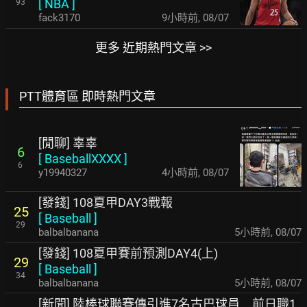
[
NBA
]
93
fack3170
9小時前
,
08/07
更多 近期熱門文章 >>
PTT體育區 即時熱門文章
[閒聊] 辜辜
6
[
BaseballXXXX
]
6
y19940327
4小時前
,
08/07
[發錢] 108夏甲DAY3戰報
25
[
Baseball
]
29
balbalbanana
5小時前
,
08/07
[發錢] 108夏甲賽前預測DAY4(上)
29
[
Baseball
]
34
balbalbanana
5小時前
,
08/07
[新聞] 陸棒球聯賽傳引進7名古巴球員 前日職1