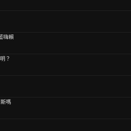
灌籃嗨賴
聰明？
姆斯嗎