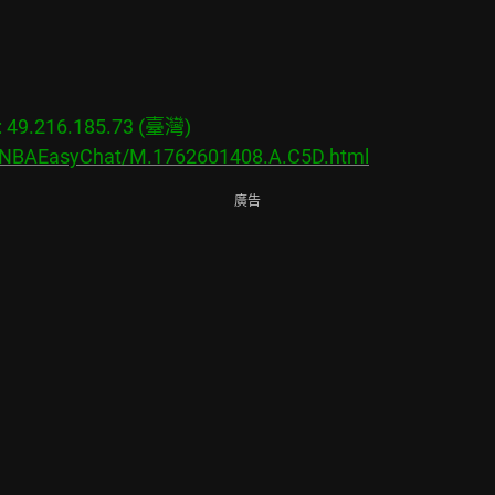
9.216.185.73 (臺灣)

s/NBAEasyChat/M.1762601408.A.C5D.html
廣告