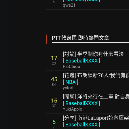
6
qwe21
PTT體育區 即時熱門文章
[討論] 半季制你有什麼看法
17
[
BaseballXXXX
]
23
PaiChiou
[花邊] 布朗談新76人:我們有
45
[
NBA
]
84
yniori
[閒聊] 洋將來待在二軍 對
16
[
BaseballXXXX
]
37
YukiApple
[分享] 南港LaLaport館內鷹
5
[
BaseballXXXX
]
7