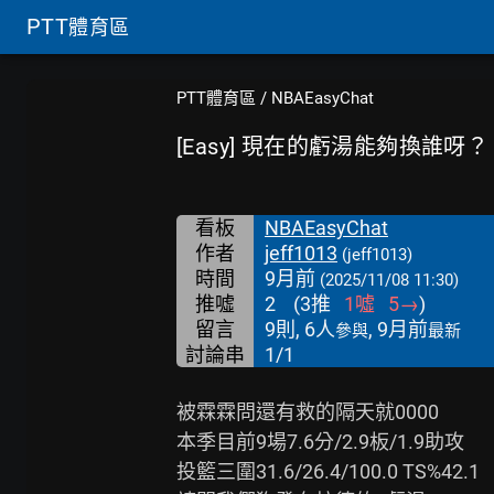
PTT
體育區
PTT體育區
/
NBAEasyChat
[Easy] 現在的虧湯能夠換誰呀？
看板
NBAEasyChat
作者
jeff1013
(jeff1013)
時間
9月前
(2025/11/08 11:30)
推噓
2
(
3
推
1
噓
5
→
)
留言
9則, 6人
, 9月前
參與
最新
討論串
1/1
被霖霖問還有救的隔天就0000

本季目前9場7.6分/2.9板/1.9助攻

投籃三圍31.6/26.4/100.0 TS%42.1
