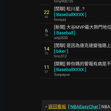
tony900735
[閒聊] 松川星..?
22
[
BaseballXXXX
]
40
lionqaz
[新聞] 大谷MVP最大熱門
6
[
Baseball
]
16
whj0530
[閒聊] 是因為速克達變強路
14
[
biker
]
75
tirio312
[開戰] 幹你媽的警報有病是
11
[
BaseballXXXX
]
37
Sunpayus
‣
返回看板
[
NBAEasyChat
]
NBA