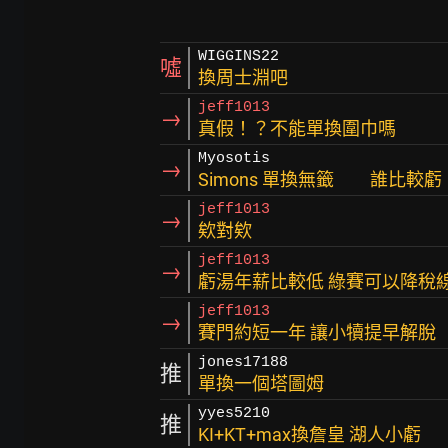
WIGGINS22
噓
換周士淵吧
jeff1013
→
真假！？不能單換圍巾嗎
Myosotis
→
Simons 單換無籤 誰比較虧
jeff1013
→
欸對欸
jeff1013
→
虧湯年薪比較低 綠賽可以降稅
jeff1013
→
賽門約短一年 讓小犢提早解脫
jones17188
推
單換一個塔圖姆
yyes5210
推
KI+KT+max換詹皇 湖人小虧