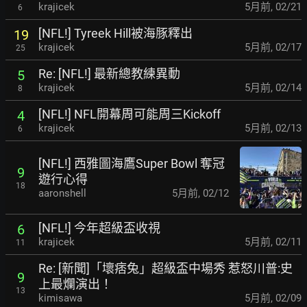
krajicek
5月前
,
02/21
6
[NFL!] Tyreek Hill被海豚釋出
19
krajicek
5月前
,
02/17
25
Re: [NFL!] 最新總教練異動
5
krajicek
5月前
,
02/14
8
[NFL!] NFL開幕周可能周三Kickoff
4
krajicek
5月前
,
02/13
6
[NFL!] 西雅圖海鷹Super Bowl 奪冠
9
遊行心得
18
aaronshell
5月前
,
02/12
[NFL!] 今年超級盃收視
6
krajicek
5月前
,
02/11
11
Re: [新聞]「壞痞兔」超級盃中場秀 惹怒川普:史
9
上最爛
演出！
13
kimisawa
5月前
,
02/09