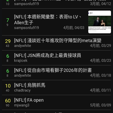
sampsonlu919
3月前
,
04/12
10
[NFL!] 本週新聞彙整：表哥to LV、
7
Allen生子
9
sampsonlu919
4月前
,
04/03
[NFL!] 淺談近十年進攻防守陣型的meta演變
29
andywhite
4月前
,
03/29
43
[NFL!] JSN將成為史上最貴接球員
6
krajicek
4月前
,
03/23
8
[NFL!] 從自由市場看獅子2026年的計畫
6
andywhite
4月前
,
03/18
8
[NFL!] 烏鴉抓馬
10
chadtracy
4月前
,
03/11
40
[NFL!] FA open
60
mjwang3
5月前
,
03/09
90