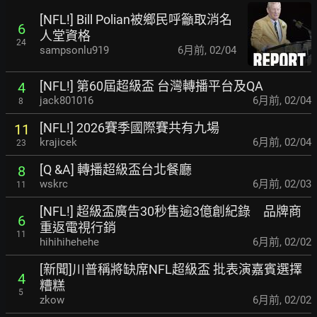
[NFL!] Bill Polian被鄉民呼籲取消名
6
人堂資格
24
sampsonlu919
6月前
,
02/04
[NFL!] 第60屆超級盃 台灣轉播平台及QA
4
jack801016
6月前
,
02/04
8
[NFL!] 2026賽季國際賽共有九場
11
krajicek
6月前
,
02/04
23
[Q &A] 轉播超級盃台北餐廳
8
wskrc
6月前
,
02/03
11
[NFL!] 超級盃廣告30秒售逾3億創紀錄 品牌商
6
重返電視行銷
11
hihihihehehe
6月前
,
02/02
[新聞]川普稱將缺席NFL超級盃 批表演嘉賓選擇
4
糟糕
5
zkow
6月前
,
02/02