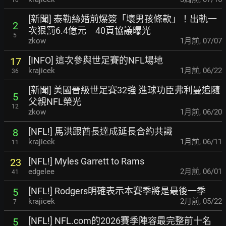
[新聞] 泰勒絲婚前爆簽「壞男孩條款」！出軌一
2
次
狠罰6.4億元 40頁協議曝光
5
zkow
1月前
,
07/07
[INFO] 這次參與世足賽的NFL場地
17
krajicek
1月前
,
06/22
36
[新聞] 美國晉級世足賽32強 進球功臣弗利曼追隨
5
父親NFL榮光
12
zkow
1月前
,
06/20
[NFL!] 馬洪跟酋長達成延長合約共識
8
krajicek
1月前
,
06/11
11
[NFL!] Myles Garrett to Rams
23
edgelee
2月前
,
06/01
41
[NFL!] Rodgers明確表示本賽季將是最後一季
5
krajicek
2月前
,
05/22
7
[NFL!] NFL.com的2026賽季陣容最完整前十名
5