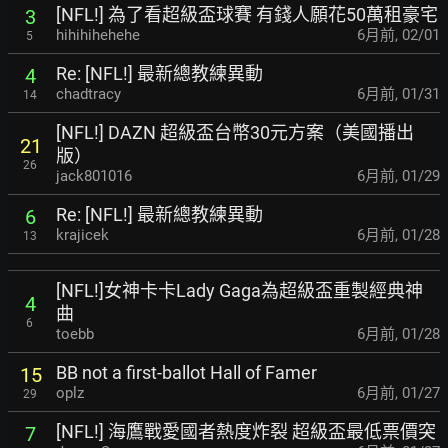
[NFL!] 為了看超級盃球賽 有錢人願花50萬租豪宅
3
hihihihehehe
6月前
,
02/01
5
Re: [NFL!] 最新總教練異動
4
chadtracy
6月前
,
01/31
14
[NFL!] DAZN 超級盃台幣30元方案（美國播出
21
版）
26
jack801016
6月前
,
01/29
Re: [NFL!] 最新總教練異動
6
krajicek
6月前
,
01/28
13
[NFL!]女神卡卡Lady Gaga為超級盃重製經典神
4
曲
6
toebb
6月前
,
01/28
BB not a first-ballot Hall of Famer
15
oplz
6月前
,
01/27
29
[NFL!] 海鷹戰愛國者熱度炸裂 超級盃最低票價突
7