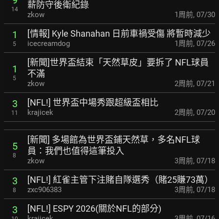
9
薪
防守後衛紀錄
14
zkow
1周前
,
07/30
[情報] Kyle Shanahan 日前車禍受傷 將暫時減少
1
icecreamdog
1周前
,
07/26
5
[新聞]世界盃結束「天然草皮」要拆了 NFL球員
1
不滿
5
zkow
2周前
,
07/21
[NFL!] 世界盃中場秀跟超級盃相比
3
krajicek
2周前
,
07/20
11
[新聞] 多場館為世界盃鋪天然草，多名NFL球
5
員：
我們也值得這筆投入
8
zkow
3周前
,
07/18
[NFL!] 紅雀主管下注賭自隊選秀（賭25賺73萬）
3
zxc906383
3周前
,
07/18
8
[NFL!] ESPY 2026(關於NFL的部分)
3
krajicek
3周前
,
07/16
10