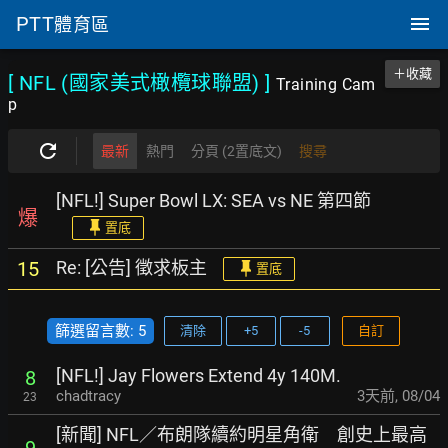
PTT
體育區
＋收藏
[ NFL (國家美式橄欖球聯盟)
]
Training Cam
p
最新
熱門
分頁 (2置底文)
搜尋
[NFL!] Super Bowl LX: SEA vs NE 第四節
爆
置底
Re: [公告] 徵求板主
15
置底
篩選留言數: 5
清除
+5
-5
自訂
[NFL!] Jay Flowers Extend 4y 140M.
8
chadtracy
3天前
,
08/04
23
[新聞] NFL／布朗隊續約明星角衛 創史上最高