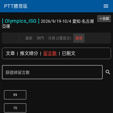
PTT
體育區
＋收藏
[ Olympics_ISG
]
2026/9/19-10/4 愛知-名古屋
亞運
最新
熱門
分頁 (2置底文)
搜尋
文章
|
推文總分
|
留言數
|
已刪文
search
篩選總留言數
99
70