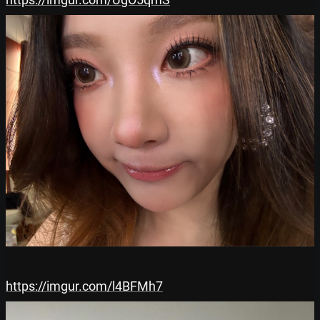
https://imgur.com/l4BFMh7