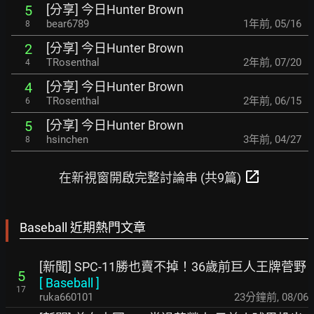
[分享] 今日Hunter Brown
5
bear6789
1年前
,
05/16
8
[分享] 今日Hunter Brown
2
TRosenthal
2年前
,
07/20
4
[分享] 今日Hunter Brown
4
TRosenthal
2年前
,
06/15
6
[分享] 今日Hunter Brown
5
hsinchen
3年前
,
04/27
8
open_in_new
在新視窗開啟完整討論串 (共9篇)
Baseball 近期熱門文章
[新聞] SPC-11勝也賣不掉！36歲前巨人王牌菅野
5
[
Baseball
]
17
ruka660101
23分鐘前
,
08/06