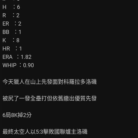
H    ：6

R    ：2

ER   ：2

BB   ：1

K    ：8

HR   ：1

ERA  ：1.82

WHIP ：0.90

今天獵人在山上先發面對科羅拉多洛磯

被尻了一發全壘打但依舊繳出優質先發

6局8K掉2分

最終太空人以5:3擊敗國聯爐主洛磯
