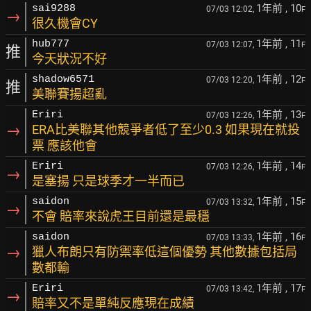
1年前
, 10
sai9288
07/03 12:02,
F
→
很久機會CY
1年前
, 11
hub777
07/03 12:07,
F
推
今天狀況不好
1年前
, 12
shadow6571
07/03 12:20,
F
推
美聯賽揚超亂
1年前
, 13
Eriri
07/03 12:26,
F
→
ERA比美聯其他競爭者低了至少0.3 如果現在就投
票 應該他會
1年前
, 14
Eriri
07/03 12:26,
F
→
是塞揚 只是球季才一半而已
1年前
, 15
saidon
07/03 13:32,
F
→
不會 賠率來說虎王目前還是最穩
1年前
, 16
saidon
07/03 13:33,
F
→
獵人布朗只有防禦率低這個優勢 其他數據包括局
數都輸
1年前
, 17
Eriri
07/03 13:42,
F
→
賠率又不是單純反應現在成績