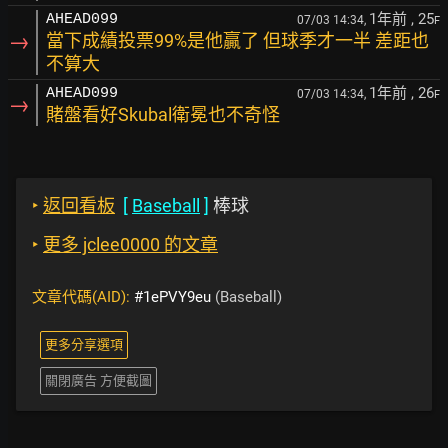
1年前
, 25
AHEAD099
07/03 14:34,
F
→
當下成績投票99%是他贏了 但球季才一半 差距也
不算大
1年前
, 26
AHEAD099
07/03 14:34,
F
→
賭盤看好Skubal衛冕也不奇怪
‣
返回看板
[
Baseball
]
棒球
‣
更多 jclee0000 的文章
文章代碼(AID):
#1ePVY9eu
(Baseball)
更多分享選項
關閉廣告 方便截圖