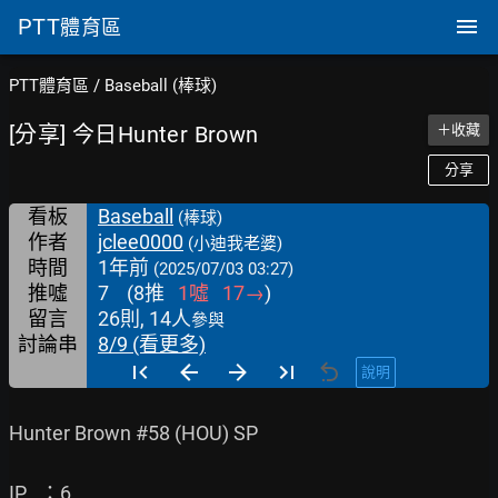
PTT
體育區
PTT體育區
/
Baseball (棒球)
[分享] 今日Hunter Brown
＋收藏
分享
看板
Baseball
(棒球)
作者
jclee0000
(小迪我老婆)
時間
1年前
(2025/07/03 03:27)
推噓
7
(
8
推
1
噓
17
→
)
留言
26則, 14人
參與
討論串
8/9 (看更多)
說明
Hunter Brown #58 (HOU) SP

IP   ：6
