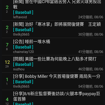
[新聞] 曾在中國CPB當過苦勞人 兄弟火球男投出
戰
2
[
Baseball
]
2
leftavoid
24分鐘前
,
08/06
[新聞] 治好「寒冰掌」即將展開復健賽 王定穎
2
[
Baseball
]
2
thnlkj0665
30分鐘前
,
08/06
[公告] 睡前一堆水桶
7
[
Baseball
]
8
chainstay120
41分鐘前
,
08/06
[問題] 美國一些比賽為何能晚上八點多才開打
12
[
Baseball
]
29
suzhou
46分鐘前
,
08/06
[分享] Bobby Miller 今天首場復健賽 兩局失一分
1
[
Baseball
]
1
thnlkj0665
54分鐘前
,
08/06
[分享]8/6新庄監督賽後訪談/火腿本季paypay巨
蛋首勝
4
[
Baseball
]
12