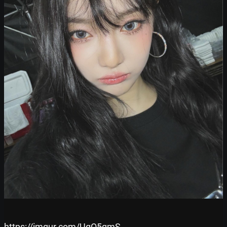
https://imgur.com/UgO5qmS