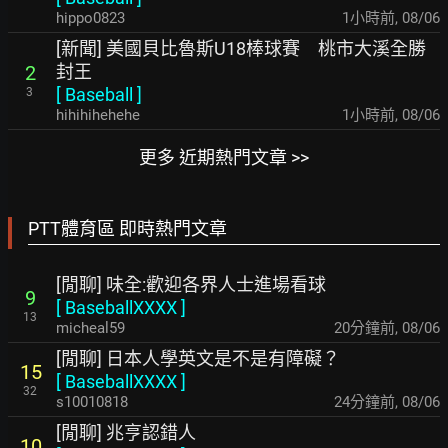
hippo0823
1小時前
,
08/06
[新聞] 美國貝比魯斯U18棒球賽 桃市大溪全勝
封王
2
[
Baseball
]
3
hihihihehehe
1小時前
,
08/06
更多 近期熱門文章 >>
PTT體育區 即時熱門文章
[閒聊] 味全:歡迎各界人士進場看球
9
[
BaseballXXXX
]
13
micheal59
20分鐘前
,
08/06
[閒聊] 日本人學英文是不是有障礙？
15
[
BaseballXXXX
]
32
s10010818
24分鐘前
,
08/06
[閒聊] 兆亨認錯人
10