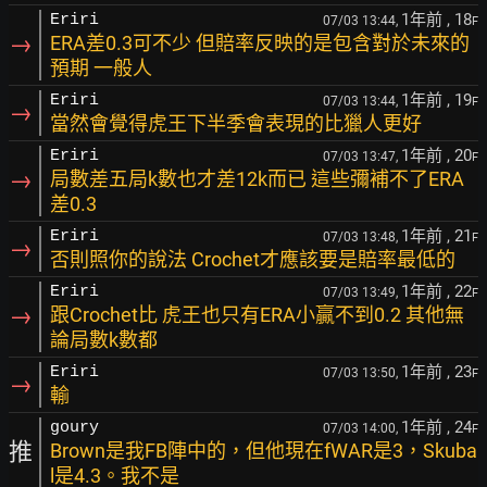
1年前
, 18
Eriri
07/03 13:44,
F
→
ERA差0.3可不少 但賠率反映的是包含對於未來的
預期 一般人
1年前
, 19
Eriri
07/03 13:44,
F
→
當然會覺得虎王下半季會表現的比獵人更好
1年前
, 20
Eriri
07/03 13:47,
F
→
局數差五局k數也才差12k而已 這些彌補不了ERA
差0.3
1年前
, 21
Eriri
07/03 13:48,
F
→
否則照你的說法 Crochet才應該要是賠率最低的
1年前
, 22
Eriri
07/03 13:49,
F
→
跟Crochet比 虎王也只有ERA小贏不到0.2 其他無
論局數k數都
1年前
, 23
Eriri
07/03 13:50,
F
→
輸
1年前
, 24
goury
07/03 14:00,
F
推
Brown是我FB陣中的，但他現在fWAR是3，Skuba
l是4.3。我不是