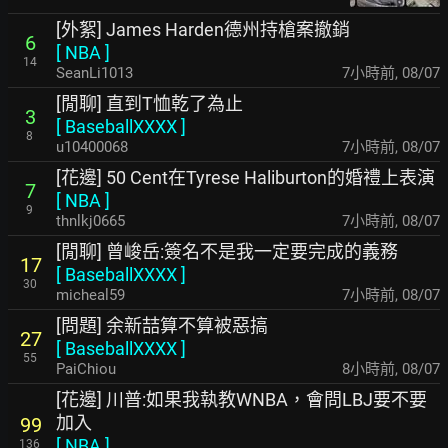
[外絮] James Harden德州持槍案撤銷
6
[
NBA
]
14
SeanLi1013
7小時前
,
08/07
[閒聊] 直到T恤乾了為止
3
[
BaseballXXXX
]
8
u10400068
7小時前
,
08/07
[花邊] 50 Cent在Tyrese Haliburton的婚禮上表演
7
[
NBA
]
9
thnlkj0665
7小時前
,
08/07
[閒聊] 曾峻岳:簽名不是我一定要完成的義務
17
[
BaseballXXXX
]
30
micheal59
7小時前
,
08/07
[問題] 余新喆算不算被惡搞
27
[
BaseballXXXX
]
55
PaiChiou
8小時前
,
08/07
[花邊] 川普:如果我執教WNBA，會問LBJ要不要
加入
99
[
NBA
]
136