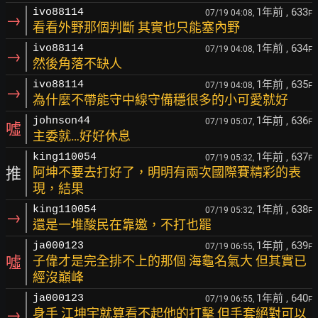
1年前
, 633
ivo88114
07/19 04:08,
F
→
看看外野那個判斷 其實也只能塞內野
1年前
, 634
ivo88114
07/19 04:08,
F
→
然後角落不缺人
1年前
, 635
ivo88114
07/19 04:08,
F
→
為什麼不帶能守中線守備穩很多的小可愛就好
1年前
, 636
johnson44
07/19 05:07,
F
噓
主委就…好好休息
1年前
, 637
king110054
07/19 05:32,
F
推
阿坤不要去打好了，明明有兩次國際賽精彩的表
現，結果
1年前
, 638
king110054
07/19 05:32,
F
→
還是一堆酸民在靠邀，不打也罷
1年前
, 639
ja000123
07/19 06:55,
F
噓
子偉才是完全排不上的那個 海龜名氣大 但其實已
經沒巔峰
1年前
, 640
ja000123
07/19 06:55,
F
→
身手 江坤宇就算看不起他的打擊 但手套絕對可以