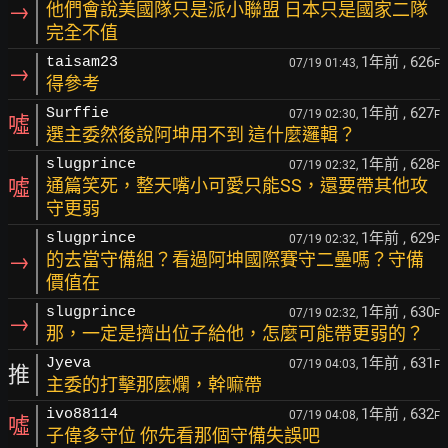
→
他們會說美國隊只是派小聯盟 日本只是國家二隊
完全不值
1年前
, 626
taisam23
07/19 01:43,
F
→
得參考
1年前
, 627
Surffie
07/19 02:30,
F
噓
選主委然後說阿坤用不到 這什麼邏輯？
1年前
, 628
slugprince
07/19 02:32,
F
噓
通篇笑死，整天嘴小可愛只能SS，還要帶其他攻
守更弱
1年前
, 629
slugprince
07/19 02:32,
F
→
的去當守備組？看過阿坤國際賽守二壘嗎？守備
價值在
1年前
, 630
slugprince
07/19 02:32,
F
→
那，一定是擠出位子給他，怎麼可能帶更弱的？
1年前
, 631
Jyeva
07/19 04:03,
F
推
主委的打擊那麼爛，幹嘛帶
1年前
, 632
ivo88114
07/19 04:08,
F
噓
子偉多守位 你先看那個守備失誤吧