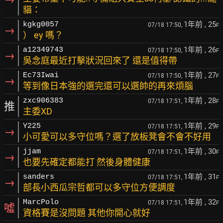
貓：
1年前
, 25
kgkg0057
07/18 17:50,
F
→
） ey 嗎？
1年前
, 26
a12349743
07/18 17:50,
F
→
吳念庭最近打擊狀況回來了 還是值得帶
1年前
, 27
Ec73Iwai
07/18 17:50,
F
→
等到像日本強的選完還可以選帥的再來煩腦
1年前
, 28
zxc906383
07/18 17:51,
F
推
主委XD
1年前
, 29
Y225
07/18 17:51,
F
→
小可愛可以多守位嗎？選了放板凳會不會不好用
1年前
, 30
jjam
07/18 17:51,
F
→
也要先確定都能打 然後身體健康
1年前
, 31
sanders
07/18 17:51,
F
→
部長小西瓜宗哲都可以多守位方便調度
1年前
, 32
MarcPolo
07/18 17:51,
F
噓
資格賽是沒問題 其他你開心就好