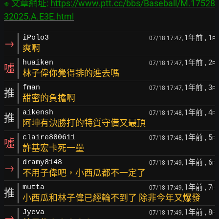
※ 文章網址: 
https://www.ptt.cc/bbs/Baseball/M.17528
32025.A.E3E.html
1年前
, 1
iPolo3
07/18 17:47,
F
→
爽啊
1年前
, 2
huaiken
07/18 17:47,
F
噓
林子偉你覺得排的進去嗎
1年前
, 3
fman
07/18 17:47,
F
推
甜密的負擔啊
1年前
, 4
aikensh
07/18 17:48,
F
推
阿坤有決勝打的特質守備又最頂
1年前
, 5
claire880611
07/18 17:48,
F
噓
許基宏卡死一壘
1年前
, 6
dramy8148
07/18 17:49,
F
→
不用子偉吧，小西瓜都不一定了
1年前
, 7
mutta
07/18 17:49,
F
推
小西瓜和林子偉已經輪不到了 除非今年又爆發
1年前
, 8
Jyeva
07/18 17:49,
F
→