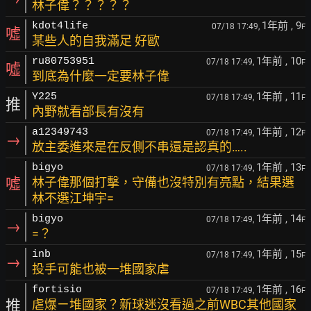
林子偉？？？？？
1年前
, 9
kdot4life
07/18 17:49,
F
噓
某些人的自我滿足 好歐
1年前
, 10
ru80753951
07/18 17:49,
F
噓
到底為什麼一定要林子偉
1年前
, 11
Y225
07/18 17:49,
F
推
內野就看部長有沒有
1年前
, 12
a12349743
07/18 17:49,
F
→
放主委進來是在反側不串還是認真的…..
1年前
, 13
bigyo
07/18 17:49,
F
噓
林子偉那個打擊，守備也沒特別有亮點，結果選
林不選江坤宇=
1年前
, 14
bigyo
07/18 17:49,
F
→
=？
1年前
, 15
inb
07/18 17:49,
F
→
投手可能也被一堆國家虐
1年前
, 16
fortisio
07/18 17:49,
F
推
虐爆ㄧ堆國家？新球迷沒看過之前WBC其他國家