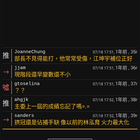
1年前
, 35
JoanneChung
07/18 17:51,
F
推
部長不見得能打，他常常受傷，江坤宇補位正好
1年前
, 36
jjam
07/18 17:51,
F
→
現階段還早變數還不小
1年前
, 37
gtoselina
07/18 17:51,
F
噓
？？
1年前
, 38
ahgjk
07/18 17:52,
F
推
主委上一屆的成績忘記了嗎=.=
1年前
, 39
sanders
07/18 17:52,
F
→
拱冠還是佔捕手缺 像以前的林泓育 火力最大化