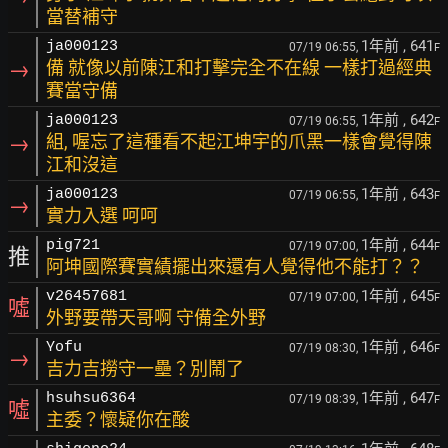
當替補守
1年前
, 641
ja000123
07/19 06:55,
F
→
備 就像以前陳江和打擊完全不在線 一樣打過經典
賽當守備
1年前
, 642
ja000123
07/19 06:55,
F
→
組, 喔忘了這種看不起江坤宇的爪黑一樣會覺得陳
江和沒這
1年前
, 643
ja000123
07/19 06:55,
F
→
實力入選 呵呵
1年前
, 644
pig721
07/19 07:00,
F
推
阿坤國際賽實績擺出來還有人覺得他不能打？？
1年前
, 645
v26457681
07/19 07:00,
F
噓
外野要帶天哥啊 守備全外野
1年前
, 646
Yofu
07/19 08:30,
F
→
吉力吉撈守一壘？別鬧了
1年前
, 647
hsuhsu6364
07/19 08:39,
F
噓
主委？懷疑你在酸