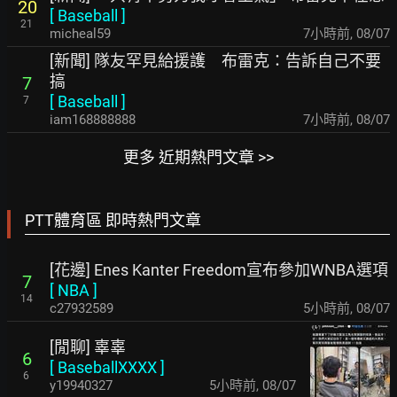
20
[
Baseball
]
21
micheal59
7小時前
,
08/07
[新聞] 隊友罕見給援護 布雷克：告訴自己不要
搞
7
[
Baseball
]
7
iam168888888
7小時前
,
08/07
更多 近期熱門文章 >>
PTT體育區 即時熱門文章
[花邊] Enes Kanter Freedom宣布參加WNBA選項
7
[
NBA
]
14
c27932589
5小時前
,
08/07
[閒聊] 辜辜
6
[
BaseballXXXX
]
6
y19940327
5小時前
,
08/07