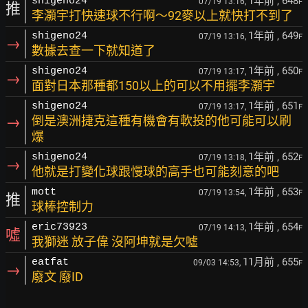
1年前
, 648
shigeno24
07/19 13:16,
F
推
李灝宇打快速球不行啊～92麥以上就快打不到了
1年前
, 649
shigeno24
07/19 13:16,
F
→
數據去查一下就知道了
1年前
, 650
shigeno24
07/19 13:17,
F
→
面對日本那種都150以上的可以不用擺李灝宇
1年前
, 651
shigeno24
07/19 13:17,
F
→
倒是澳洲捷克這種有機會有軟投的他可能可以刷
爆
1年前
, 652
shigeno24
07/19 13:18,
F
→
他就是打變化球跟慢球的高手也可能刻意的吧
1年前
, 653
mott
07/19 13:54,
F
推
球棒控制力
1年前
, 654
eric73923
07/19 14:13,
F
噓
我獅迷 放子偉 沒阿坤就是欠噓
11月前
, 655
eatfat
09/03 14:53,
F
→
廢文 廢ID