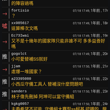
的陣容過嗎
1年前
, 17
fortisio
07/18 17:49,
F
→
？
1年前
, 18
xx985617
07/18 17:49,
F
噓
這算棒次文嗎
1年前
, 19
Ec73Iwai
07/18 17:49,
F
→
又不是十幾年的國家隊只能非誰不可 多多益善好
嗎
1年前
, 20
gogolct
07/18 17:49,
F
推
小可愛替補SS就好
1年前
, 21
jjam
07/18 17:50,
F
→
虐爆一堆國家？
1年前
, 22
a23395080
07/18 17:50,
F
推
小西瓜守備工具人 替補沒什麼問題吧
1年前
, 23
sanders
07/18 17:50,
F
推
林子偉先刪掉 阿坤可以當守備組
1年前
, 24
kgkg0057
07/18 17:50,
F
→
主委希望不可能..守備組大賽型ss柯基 認鐵的...龍