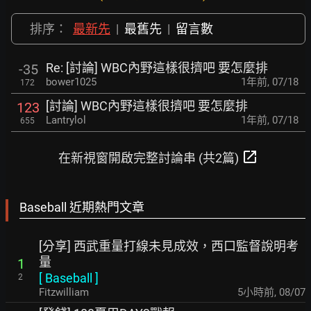
排序：
最新先
|
最舊先
|
留言數
Re: [討論] WBC內野這樣很擠吧 要怎麼排
-35
bower1025
1年前
,
07/18
172
[討論] WBC內野這樣很擠吧 要怎麼排
123
Lantrylol
1年前
,
07/18
655
open_in_new
在新視窗開啟完整討論串 (共2篇)
Baseball 近期熱門文章
[分享] 西武重量打線未見成效，西口監督說明考
量
1
[
Baseball
]
2
Fitzwilliam
5小時前
,
08/07