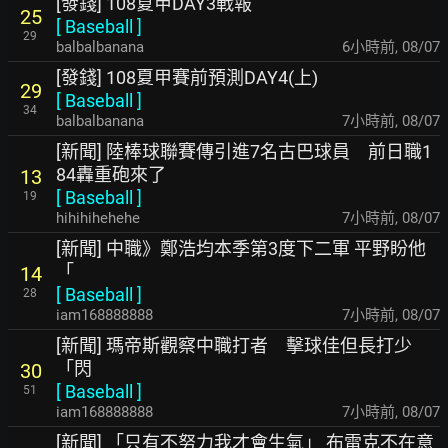
[發錢] 108夏甲DAY3戰報
25
[
Baseball
]
29
balbalbanana
6小時前
,
08/07
[發錢] 108夏甲賽前預測DAY4(上)
29
[
Baseball
]
34
balbalbanana
7小時前
,
08/07
[新聞] 陸棒球聯賽傳引進7名古巴球員 前日職1
84轟重砲來了
13
[
Baseball
]
19
hihihihehehe
7小時前
,
08/07
[新聞] 中職》鄭浩均本季第3度下二軍 平野盼他
「
14
[
Baseball
]
28
iam168888888
7小時前
,
08/07
[新聞] 瑪帝斯觀察中職打者 擊球佳但長打少
「閃
30
[
Baseball
]
51
iam168888888
7小時前
,
08/07
[新聞] 「只有不努力我才會生氣」 布雷克不在意