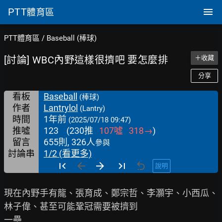
PTT
體育區
PTT體育區
/
Baseball (棒球)
[討論] WBC內野這樣很擠吧 要怎麼排
＋收藏
分享
看板
Baseball
(棒球)
作者
Lantrylol
(Lantry)
時間
1年前
(2025/07/18 09:47)
推噓
123
(
230
推
107
噓
318
→
)
留言
655則, 326人
參與
討論串
1/2 (看更多)
說明
現在內野手有龍、張育成、鄭宗哲、李灝宇、小西瓜、
林子偉、甚至可能鞏冠需要被擠到

一壘
