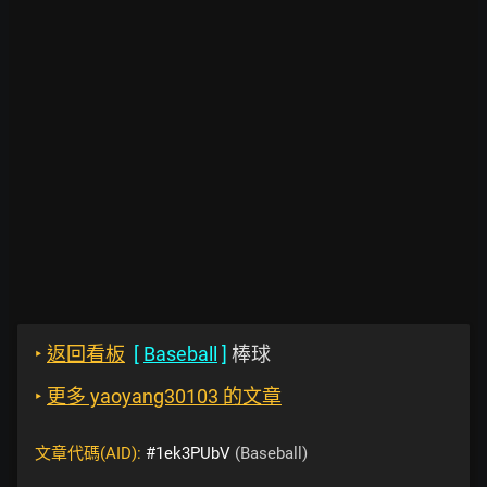
‣
返回看板
[
Baseball
]
棒球
‣
更多 yaoyang30103 的文章
文章代碼(AID):
#1ek3PUbV
(Baseball)