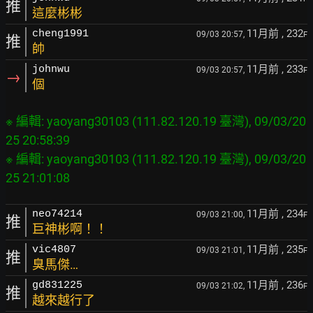
推
這麼彬彬
11月前
, 232
cheng1991
09/03 20:57,
F
推
帥
11月前
, 233
johnwu
09/03 20:57,
F
→
個
※ 編輯: yaoyang30103 (111.82.120.19 臺灣), 09/03/20
25 20:58:39

※ 編輯: yaoyang30103 (111.82.120.19 臺灣), 09/03/20
11月前
, 234
neo74214
09/03 21:00,
F
推
巨神彬啊！！
11月前
, 235
vic4807
09/03 21:01,
F
推
臭馬傑…
11月前
, 236
gd831225
09/03 21:02,
F
推
越來越行了