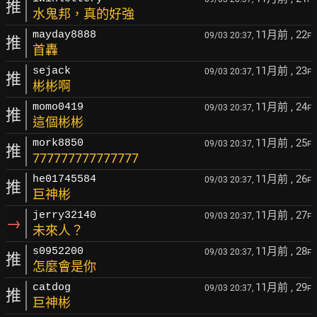
推
水鬼邦，真的好強
11月前
, 22
mayday8888
09/03 20:37,
F
推
首轟
11月前
, 23
sejack
09/03 20:37,
F
推
彬彬啊
11月前
, 24
momo0419
09/03 20:37,
F
推
這個彬彬
11月前
, 25
mork8850
09/03 20:37,
F
推
777777777777777
11月前
, 26
he01745584
09/03 20:37,
F
推
巨神彬
11月前
, 27
jerry32140
09/03 20:37,
F
→
未來人？
11月前
, 28
s0952200
09/03 20:37,
F
推
怎麼會是你
11月前
, 29
catdog
09/03 20:37,
F
推
巨神彬