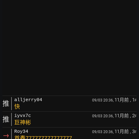
11月前
, 1
alljerry04
09/03 20:36,
F
推
快
11月前
, 2
iyvx7c
09/03 20:36,
F
推
巨神彬
11月前
, 3
Roy34
09/03 20:36,
F
→
首轟777777777777777