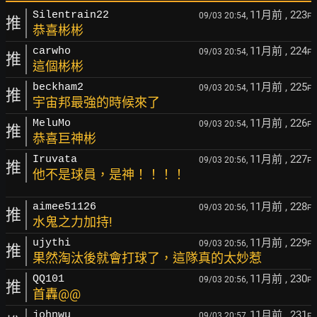
11月前
, 223
Silentrain22
09/03 20:54,
F
推
恭喜彬彬
11月前
, 224
carwho
09/03 20:54,
F
推
這個彬彬
11月前
, 225
beckham2
09/03 20:54,
F
推
宇宙邦最強的時候來了
11月前
, 226
MeluMo
09/03 20:54,
F
推
恭喜巨神彬
11月前
, 227
Iruvata
09/03 20:56,
F
推
他不是球員，是神！！！！
11月前
, 228
aimee51126
09/03 20:56,
F
推
水鬼之力加持!
11月前
, 229
ujythi
09/03 20:56,
F
推
果然淘汰後就會打球了，這隊真的太妙惹
11月前
, 230
QQ101
09/03 20:56,
F
推
首轟@@
11月前
, 231
johnwu
09/03 20:57,
F