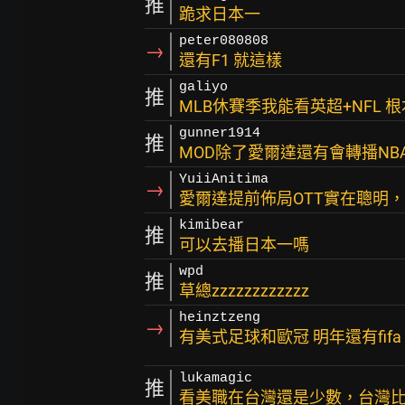
推
跪求日本一
peter080808
→
還有F1 就這樣
galiyo
推
MLB休賽季我能看英超+NFL 
gunner1914
推
MOD除了愛爾達還有會轉播NB
YuiiAnitima
→
愛爾達提前佈局OTT實在聰明，
kimibear
推
可以去播日本一嗎
wpd
推
草總zzzzzzzzzzzz
heinztzeng
→
有美式足球和歐冠 明年還有fifa 
lukamagic
推
看美職在台灣還是少數，台灣比