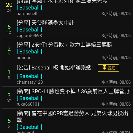
[討論] 李灝宇水手系列賽 連三場未先發
20
[
Baseball
]
24
aaronshell
3小時前
,
08/06
[分享] 天使隊滿壘大中計
5
[
Baseball
]
12
zagioo59598
3小時前
,
08/06
[分享] 2安打1分吞敗，歐力士無緣三連勝
2
[
Baseball
]
4
nonnon
4小時前
,
08/06
[公告] Baseball 板 開始舉辦樂透!
置底
1
[
Baseball
]
5
chainstay120
4小時前
,
08/06
[新聞] SPC-11勝也賣不掉！36歲前巨人王牌菅野
3
[
Baseball
]
37
ruka660101
4小時前
,
08/06
[新聞] 曾在中國CPB當過苦勞人 兄弟火球男投出
戰
5
[
Baseball
]
5