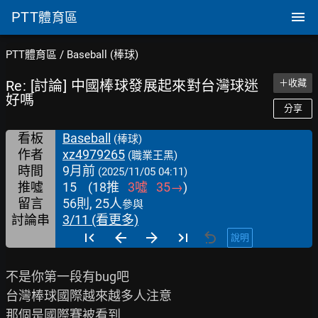
PTT
體育區
PTT體育區
/
Baseball (棒球)
Re: [討論] 中國棒球發展起來對台灣球迷
＋收藏
好嗎
分享
看板
Baseball
(棒球)
作者
xz4979265
(職業王黑)
時間
9月前
(2025/11/05 04:11)
推噓
15
(
18
推
3
噓
35
→
)
留言
56則, 25人
參與
討論串
3/11 (看更多)
說明
不是你第一段有bug吧

台灣棒球國際越來越多人注意

那個是國際賽被看到
