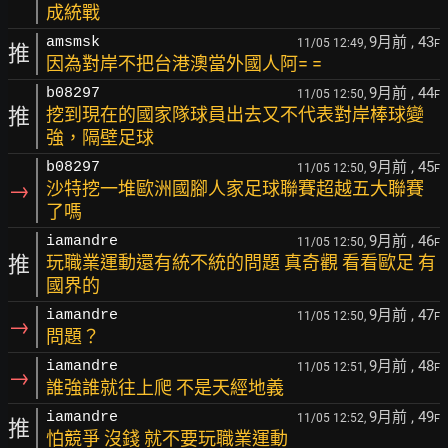
成統戰
9月前
, 43
amsmsk
11/05 12:49,
F
推
因為對岸不把台港澳當外國人阿= =
9月前
, 44
b08297
11/05 12:50,
F
推
挖到現在的國家隊球員出去又不代表對岸棒球變
強，隔壁足球
9月前
, 45
b08297
11/05 12:50,
F
→
沙特挖一堆歐洲國腳人家足球聯賽超越五大聯賽
了嗎
9月前
, 46
iamandre
11/05 12:50,
F
推
玩職業運動還有統不統的問題 真奇觀 看看歐足 有
國界的
9月前
, 47
iamandre
11/05 12:50,
F
→
問題？
9月前
, 48
iamandre
11/05 12:51,
F
→
誰強誰就往上爬 不是天經地義
9月前
, 49
iamandre
11/05 12:52,
F
推
怕競爭 沒錢 就不要玩職業運動