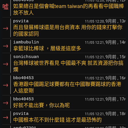
9月前
, 12
bbo40453
11/05 12:20,
F
噓
如果總召是個會喊team taiwan的再看看中國職棒
放不放人
9月前
, 13
psvita
11/05 12:20,
F
→
而且發展棒球還是用台商資本 用你的錢來打擊你
的國家認同
9月前
, 14
iambubulin
11/05 12:21,
F
→
拿籃球比棒球 ，層級差這麼多
9月前
, 15
sonichsuan
11/05 12:21,
F
→
台灣棒球被世界看見 中國最不爽 就丟資源把你搞
爛
9月前
, 16
bbo40453
11/05 12:21,
F
→
香港跟中國踢足球賽都有在中國聯賽踢球的香港
人這麼剛
9月前
, 17
bbo40453
11/05 12:21,
F
→
好就不能出賽，你以為呢
9月前
, 18
psvita
11/05 12:21,
F
→
中國根本花不到什麼錢 這才是最恐怖的