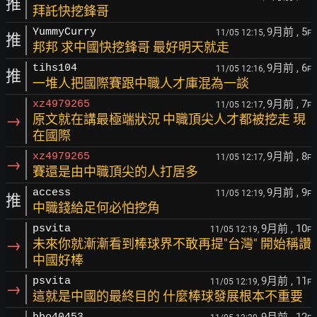
推
拜託快挖鋒哥
9月前
, 5
YummyCurry
11/05 12:15,
F
推
邦邦 求中國快挖鋒哥 最好明天就走
9月前
, 6
tihs104
11/05 12:16,
F
推
一堆人把國際賽跟中職人才庫混為一談
9月前
, 7
xz4979265
11/05 12:17,
F
→
原文就在講最極端狀況 中職頂尖人才都被挖走 現
在國際
9月前
, 8
xz4979265
11/05 12:17,
F
→
賽還是由中職頂尖的人打居多
9月前
, 9
access
11/05 12:19,
F
推
中職錢給足何必怕挖角
9月前
, 10
psvita
11/05 12:19,
F
→
未來你就漸漸看到棒球界不敢再提"台灣" 開始稱讚
中國好棒
9月前
, 11
psvita
11/05 12:19,
F
→
這就是中國的最終目的 什麼棒球發展根本不重要