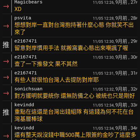
9月前
, 27
Magicbears
11/05 12:26,
F
→
XD
9月前
, 28
psvita
11/05 12:28,
F
→
想想對岸一直對台灣抱持著什麼心態 你就笑不出
來了
9月前
, 29
e2167471
11/05 12:30,
F
推
留意對岸慣用手法 就搬窩囊心態出來嘲諷了喔
9月前
, 30
e2167471
11/05 12:30,
F
→
查了一下推發文 果不其然
9月前
, 31
e2167471
11/05 12:31,
F
→
有些人就很怕台灣人去提防對岸耶
9月前
, 32
sonichsuan
11/05 12:32,
F
→
對方擺明就要統你 還無防備之心 被統也只是剛好
9月前
, 33
kevindd
11/05 12:34,
F
推
重點在這還是台灣出錢組隊 有這錢為何不花在台
灣基層棒球
9月前
, 34
kevindd
11/05 12:34,
F
→
還有整天說沒錢中職500萬上限簽約金吵了這麼多