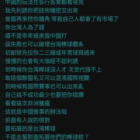
: 中國的玩法在各行各業都看得見

: 我先利誘你把技術機密交出來

: 後面再來挖你牆角 等我自己人都會了有市場了

: 你台灣人為了錢

: 還不是乖乖過來我中國打

: 搞失敗也可以破壞台灣棒球體系

: 初創就先拉你二三線或年青球員過來

: 慢慢的也會有大咖經不起利誘

: 到時候你台灣棒球沒人才 次世代接不上

: 取這個聯盟名又可以混淆國際視聽

: 到時候有國際賽事也可以出來亂

: 自己搞不成功最少也要把你搞爛

: 看看這次非洲豬瘟

: 這就是中國做事的辦法啦

: 前面有人說的很對

: 要拓展的是台灣棒球
