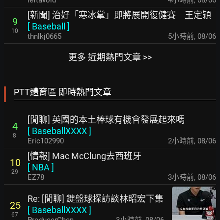
leftavoid
4小時前
,
08/06
[新聞] 治好「寒冰掌」即將展開復健賽 王定穎
9
[
Baseball
]
10
thnlkj0665
5小時前
,
08/06
更多 近期熱門文章 >>
PTT體育區 即時熱門文章
[閒聊] 英國的本土棒球有機會發展起來嗎
4
[
BaseballXXXX
]
8
Eric102990
2小時前
,
08/06
[情報] Mac McClung去西班牙
10
[
NBA
]
29
EZ78
3小時前
,
08/06
Re: [閒聊] 鍵盤球探訪談林昭宏下集
25
[
BaseballXXXX
]
67
ProducerChen
3小時前
,
08/06