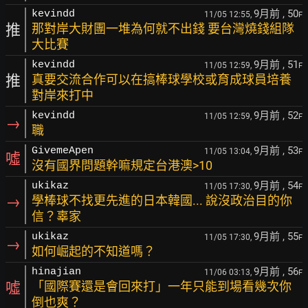
9月前
, 50
kevindd
11/05 12:55,
F
推
那對岸大財團一堆為何就不出錢 要台灣燒錢組隊
大比賽
9月前
, 51
kevindd
11/05 12:59,
F
推
真要交流合作可以在搞棒球學校或育成球員培養
對岸來打中
9月前
, 52
kevindd
11/05 12:59,
F
→
職
9月前
, 53
GivemeApen
11/05 13:04,
F
噓
沒有國界問題幹嘛規定台港澳>10
9月前
, 54
ukikaz
11/05 17:30,
F
→
學棒球不找更先進的日本韓國... 說沒政治目的你
信？辜家
9月前
, 55
ukikaz
11/05 17:30,
F
→
如何崛起的不知道嗎？
9月前
, 56
hinajian
11/06 03:13,
F
噓
「國際賽還是會回來打」一年只能到場看幾次你
倒也爽？