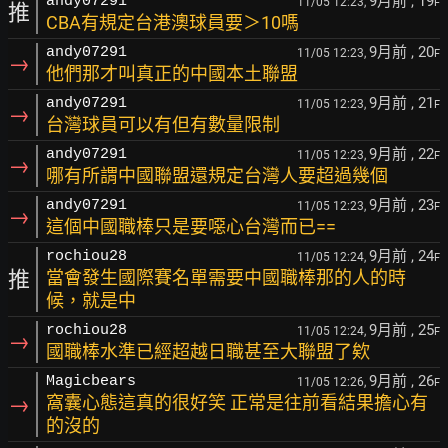
9月前
, 19
andy07291
11/05 12:23,
F
推
CBA有規定台港澳球員要＞10嗎
9月前
, 20
andy07291
11/05 12:23,
F
→
他們那才叫真正的中國本土聯盟
9月前
, 21
andy07291
11/05 12:23,
F
→
台灣球員可以有但有數量限制
9月前
, 22
andy07291
11/05 12:23,
F
→
哪有所謂中國聯盟還規定台灣人要超過幾個
9月前
, 23
andy07291
11/05 12:23,
F
→
這個中國職棒只是要噁心台灣而已==
9月前
, 24
rochiou28
11/05 12:24,
F
推
當會發生國際賽名單需要中國職棒那的人的時
候，就是中
9月前
, 25
rochiou28
11/05 12:24,
F
→
國職棒水準已經超越日職甚至大聯盟了欸
9月前
, 26
Magicbears
11/05 12:26,
F
→
窩囊心態這真的很好笑 正常是往前看結果擔心有
的沒的