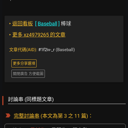
‣
返回看板
[
Baseball
]
棒球
‣
更多 xz4979265 的文章
文章代碼(AID):
#1f2iv-_r
(Baseball)
更多分享選項
關閉廣告 方便截圖
討論串 (同標題文章)
完整討論串
(本文為第 3 之 11 篇)：