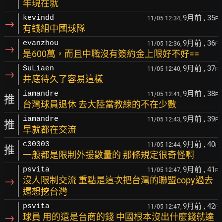
年現在就
9月前
, 35
kevindd
11/05 12:34,
F
→
有錢組中國球隊
9月前
, 36
evanzhou
11/05 12:36,
F
→
是600萬，而且中職沒有簽約金上限好不好==
9月前
, 37
SuLiaen
11/05 12:40,
F
→
井底待久了容易這樣
9月前
, 38
iamandre
11/05 12:41,
F
推
台灣球員退休 去大陸當教練的不在少數
9月前
, 39
iamandre
11/05 12:43,
F
推
早就都在交流
9月前
, 40
c30303
11/05 12:44,
F
推
一般都是限制外援數量的 那條規定很奇怪啊
9月前
, 41
psvita
11/05 12:47,
F
→
沒人限制交流 重點是這次把台灣的聯盟copy過去
還想挖台灣
9月前
, 42
psvita
11/05 12:47,
F
→
球員 用的還是台商的錢 中國根本沒出什麼錢就達