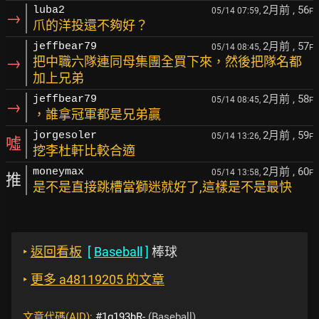
2月前
, 56
luba2
05/14 07:59,
F
→
爪的洋投還不夠好？
2月前
, 57
jeffbear79
05/14 08:45,
F
→
把中職六隊連同母集團全買下來，然後把隊名都
加上兄弟
2月前
, 58
jeffbear79
05/14 08:45,
F
→
，誰拿冠軍都是兄弟贏
2月前
, 59
jorgesoler
05/14 13:26,
F
噓
挖李杜軒比較合適
2月前
, 60
moneymax
05/14 13:58,
F
推
是不是直接跳槽當獅迷就好了,這樣是不是最快
‣
返回看板
[
Baseball
]
棒球
‣
更多 a48119205 的文章
文章代碼(AID):
#1g193hR-
(Baseball)