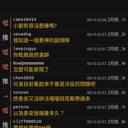
2月前
, 1
cake10414
05/13 22:56,
F
噓
小劉有很沒歷練嗎?
2月前
, 2
sasadog
05/13 22:57,
F
推
我知道一個更神的副領隊
2月前
, 3
leepingyo
05/13 22:57,
F
噓
你乾脆說挖喜餅
2月前
, 4
NowQmmmmmmmm
05/13 22:57,
F
噓
怎麼可能麥鬧了
2月前
, 5
chen1029
05/13 22:57,
F
推
兄弟目前看起來不像是洋投的問題吧
2月前
, 6
vovovo
05/13 22:57,
F
→
挖泰安又沒辦法喵喵班底都帶過來
2月前
, 7
peterw
05/13 22:57,
F
噓
以為泰安我喵養多久？
2月前
, 8
cliff880528
05/13 22:57,
F
推
要挖也是挖***吧