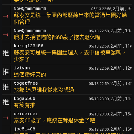
2月前
, 9
NowQmmmmmmmm
05/13 22:58,
F
→
蘇泰安是統一集團內部歷練出來的當過集團好幾
個管理
2月前
, 10
NowQmmmmmmmm
05/13 22:58,
F
→
職才去接喵喵的都60歲了挖去退休喔
2月前
, 11
kartg123456
05/13 22:58,
F
推
蘇泰安可是統一集團經理人，去中信被辜罵嗎，
少來了
2月前
, 12
ivivan
05/13 22:59,
F
推
這個蠻好笑的
2月前
, 13
togetfree
05/13 22:59,
F
推
挖靠 這思維我從來沒想過
2月前
, 14
koga5566
05/13 23:00,
F
推
有笑有推
2月前
, 15
ueiueiuei
05/13 23:00,
F
→
泰安60歲了，應該在等退休金了吧
2月前
, 16
joe51408
05/13 23:00,
F