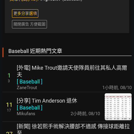
更多分享選項
關閉廣告 方便截圖
Baseball 近期熱門文章
[外電] Mike Trout邀請天使隊員前往其私人高爾
夫
1
[
Baseball
]
3
ZaneTrout
1小時前
,
08/10
[分享] Tim Anderson 退休
11
[
Baseball
]
17
Mikufans
2小時前
,
08/10
[新聞] 徐若熙手術解決腰部不適感 傳接球距離拉
至
27