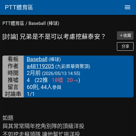
PTT
體育區
PTT體育區
/
Baseball (棒球)
[討論] 兄弟是不是可以考慮挖蘇泰安？
＋收藏
分享
看板
Baseball
(棒球)
作者
a48119205
(九彩昇華齊聚頂)
時間
2月前
(2026/05/13 14:55)
推噓
4
(
22
推
18
噓
20
→
)
留言
60則, 44人
參與
討論串
1/1
如題

與其常常隔年挖角別隊的頂級洋投

不如挖走蘇領隊 讓他幫忙挑洋投
