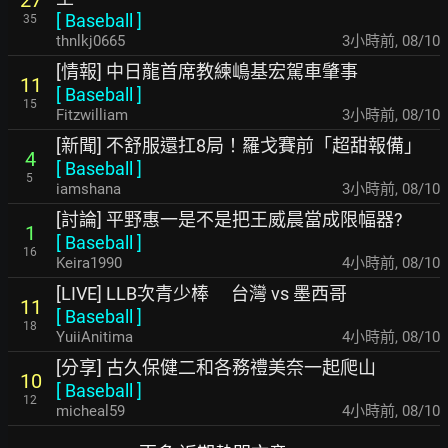
[
Baseball
]
35
thnlkj0665
3小時前
,
08/10
[情報] 中日龍首席教練嶋基宏駕車肇事
11
[
Baseball
]
15
Fitzwilliam
3小時前
,
08/10
[新聞] 不舒服還扛8局！羅戈賽前「超甜報備」
4
[
Baseball
]
5
iamshana
3小時前
,
08/10
[討論] 平野惠一是不是把王威晨當成限幅器?
1
[
Baseball
]
16
Keira1990
4小時前
,
08/10
[LIVE] LLB次青少棒 台灣 vs 墨西哥
11
[
Baseball
]
18
YuiiAnitima
4小時前
,
08/10
[分享] 古久保健二和各務禮美奈一起爬山
10
[
Baseball
]
12
micheal59
4小時前
,
08/10