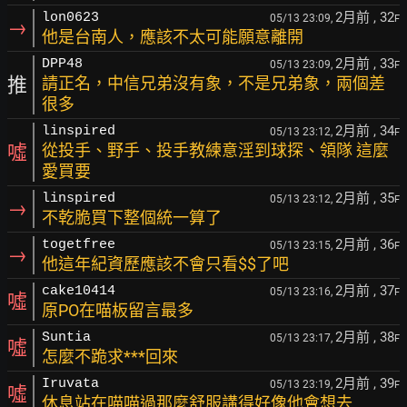
2月前
, 32
lon0623
05/13 23:09,
F
→
他是台南人，應該不太可能願意離開
2月前
, 33
DPP48
05/13 23:09,
F
推
請正名，中信兄弟沒有象，不是兄弟象，兩個差
很多
2月前
, 34
linspired
05/13 23:12,
F
噓
從投手、野手、投手教練意淫到球探、領隊 這麼
愛買要
2月前
, 35
linspired
05/13 23:12,
F
→
不乾脆買下整個統一算了
2月前
, 36
togetfree
05/13 23:15,
F
→
他這年紀資歷應該不會只看$$了吧
2月前
, 37
cake10414
05/13 23:16,
F
噓
原PO在喵板留言最多
2月前
, 38
Suntia
05/13 23:17,
F
噓
怎麼不跪求***回來
2月前
, 39
Iruvata
05/13 23:19,
F
噓
休息站在喵喵過那麼舒服講得好像他會想去