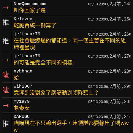
2月前
, 24
NowQmmmmmmmm
05/13 23:03,
F
→
叫你回家了還
2月前
, 25
Ke1even
05/13 23:03,
F
推
乾脆買統一獅算了
2月前
, 26
jeffbear79
05/13 23:03,
F
推
在社會歷練過的都知道，同一個主管在不同的組
織裡呈現
2月前
, 27
jeffbear79
05/13 23:03,
F
→
的可能是完全不同的模樣
2月前
, 28
nybbnan
05/13 23:04,
F
噓
蛤
2月前
, 29
wih1007
05/13 23:06,
F
噓
意淫到沒對象了腦筋動到領隊頭上？
2月前
, 30
My1979
05/13 23:08,
F
→
象泰安
2月前
, 31
DARUGU
05/13 23:08,
F
推
喵喵現在不只輸出選手，連領隊都要輸出了嗎ww
w