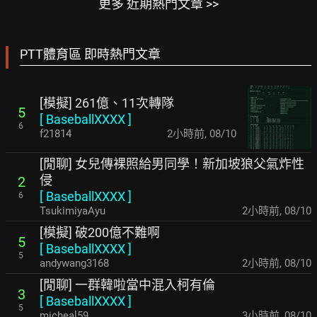
更多 近期熱門文章 >>
PTT體育區 即時熱門文章
[模擬] 261億、11次轉隊
5
[
BaseballXXXX
]
6
f21814
2小時前
,
08/10
[閒聊] 女兒傳裸照給男同學！新加坡狼父氣炸性
侵
2
[
BaseballXXXX
]
6
TsukimiyaAyu
2小時前
,
08/10
[模擬] 破200億不難啊
5
[
BaseballXXXX
]
5
andywang3168
2小時前
,
08/10
[閒聊] 一群韓啦當中混入柯有倫
3
[
BaseballXXXX
]
5
micheal59
3小時前
,
08/10