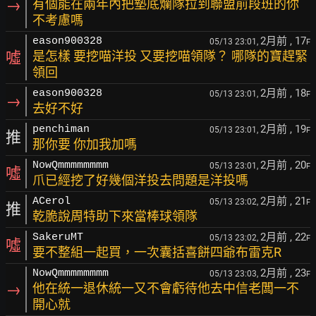
→
有個能在兩年內把墊底爛隊拉到聯盟前段班的你
不考慮嗎
2月前
, 17
eason900328
05/13 23:01,
F
噓
是怎樣 要挖喵洋投 又要挖喵領隊？ 哪隊的寶趕緊
領回
2月前
, 18
eason900328
05/13 23:01,
F
→
去好不好
2月前
, 19
penchiman
05/13 23:01,
F
推
那你要 你加我加嗎
2月前
, 20
NowQmmmmmmmm
05/13 23:01,
F
噓
爪已經挖了好幾個洋投去問題是洋投嗎
2月前
, 21
ACerol
05/13 23:02,
F
推
乾脆說周特助下來當棒球領隊
2月前
, 22
SakeruMT
05/13 23:02,
F
噓
要不整組一起買，一次囊括喜餅四爺布雷克R
2月前
, 23
NowQmmmmmmmm
05/13 23:03,
F
→
他在統一退休統一又不會虧待他去中信老闆一不
開心就