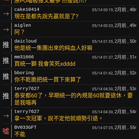
原PO喵板推文最多 然後說爪?
2月前
, 48
cake10414
05/14 00:19,
F
→
現在是都先說先贏就是了?
2月前
, 49
aiglen
05/14 00:33,
F
→
阿？
2月前
, 50
daicloud
05/14 01:35,
F
推
他是統一集團出來的純血人好嘛
2月前
, 51
mm31666
05/14 01:37,
F
推
買統一獅 我會笑死xdddd
2月前
, 52
bboring
05/14 01:42,
F
推
你不乾脆把統一買下來算了
2月前
, 53
terry7627
05/14 04:30,
F
推
泰安都60了，早期統一的內規是60就要退休，要
是我喵再
2月前
, 54
terry7627
05/14 04:30,
F
→
拿一次冠軍，說不定他就順勢引退。
2月前
, 55
BV033GFT
05/14 07:35,
F
噓
不能