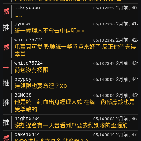
2月前
, 40
likeyouuu
05/13 23:22,
F
噓
……
2月前
, 41
jyunwei
05/13 23:36,
F
推
統一經理人不會去中信吧= =
2月前
, 42
white75724
05/13 23:42,
F
噓
爪寶真可愛 乾脆統一整隊買來好了 反正你們覺得
辜董
2月前
, 43
white75724
05/13 23:42,
F
→
荷包沒有極限
2月前
, 44
pcypcy
05/14 00:02,
F
推
連領隊也要意淫？XD
2月前
, 45
BGN038
05/14 00:06,
F
推
他是統一純血出身經理人欸 在統一內部應該也是
受尊敬的
2月前
, 46
night0204
05/14 00:08,
F
推
沒想過會有一天會看到爪要去動別隊的歪腦筋
2月前
, 47
cake10414
05/14 00:19,
F
噓