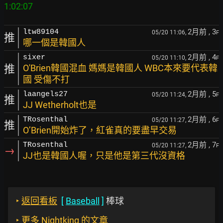
2月前
, 3
ltw89104
05/20 11:06,
F
推
哪一個是韓國人
2月前
, 4
sixer
05/20 11:10,
F
推
O'Brien韓國混血 媽媽是韓國人 WBC本來要代表韓
國 受傷不打
2月前
, 5
laangels27
05/20 11:24,
F
推
JJ Wetherholt也是
2月前
, 6
TRosenthal
05/20 11:27,
F
推
O’Brien開始炸了，紅雀真的要盡早交易
2月前
, 7
TRosenthal
05/20 11:27,
F
→
JJ也是韓國人喔，只是他是第三代沒資格
‣
返回看板
[
Baseball
]
棒球
‣
更多 Nightking 的文章