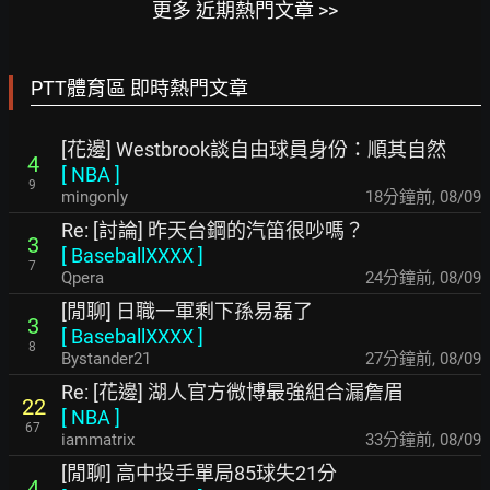
更多 近期熱門文章 >>
PTT體育區 即時熱門文章
[花邊] Westbrook談自由球員身份：順其自然
4
[
NBA
]
9
mingonly
18分鐘前
,
08/09
Re: [討論] 昨天台鋼的汽笛很吵嗎？
3
[
BaseballXXXX
]
7
Qpera
24分鐘前
,
08/09
[閒聊] 日職一軍剩下孫易磊了
3
[
BaseballXXXX
]
8
Bystander21
27分鐘前
,
08/09
Re: [花邊] 湖人官方微博最強組合漏詹眉
22
[
NBA
]
67
iammatrix
33分鐘前
,
08/09
[閒聊] 高中投手單局85球失21分
4