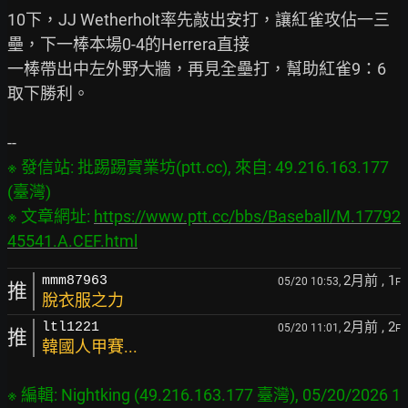
10下，JJ Wetherholt率先敲出安打，讓紅雀攻佔一三
壘，下一棒本場0-4的Herrera直接

一棒帶出中左外野大牆，再見全壘打，幫助紅雀9：6
取下勝利。

※ 發信站: 批踢踢實業坊(ptt.cc), 來自: 49.216.163.177 
(臺灣)

※ 文章網址: 
https://www.ptt.cc/bbs/Baseball/M.17792
45541.A.CEF.html
2月前
, 1
mmm87963
05/20 10:53,
F
推
脫衣服之力
2月前
, 2
ltl1221
05/20 11:01,
F
推
韓國人甲賽...
※ 編輯: Nightking (49.216.163.177 臺灣), 05/20/2026 1