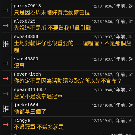
1年前
, 2
garry79618
12/13 19:36,
F
→
只是因為周末剛好有活動爾已拉
1年前
, 3
alex8725
12/13 19:36,
F
→
先說這不是爪 不要幫我爪亂引戰
1年前
, 4
swps40309
12/13 19:37,
F
推
土地對輪耕仔也很重要的......喔喔喔，不是那個詹
喔
1年前
, 5
swps40309
12/13 19:37,
F
→
沒事
1年前
, 6
FeverPitch
12/13 19:37,
F
→
你確定不是因為活動還沒跑完所以先不宣布？
1年前
, 7
spear0114657
12/13 19:40,
F
→
詹又不是沒拿過冠軍
1年前
, 8
jacket664
12/13 19:40,
F
推
他都拿三個了
1年前
, 9
Tingye
12/13 19:41,
F
→
不過冠軍 不嫌多就是