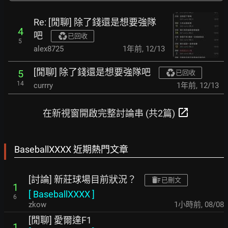
Re: [閒聊] 除了錢還是想要強隊
4
吧
已回收
5
alex8725
1年前
,
12/13
[閒聊] 除了錢還是想要強隊吧
5
已回收
14
currry
1年前
,
12/13
open_in_new
在新視窗開啟完整討論串 (共2篇)
BaseballXXXX 近期熱門文章
[討論] 新莊球場目前狀況？
已刪文
1
[
BaseballXXXX
]
6
zkow
1小時前
,
08/08
[閒聊] 愛爾達F1
1