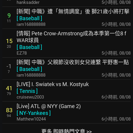
hanksadder
5小時前
,
08/08
[新聞] 中職》遭「無情調度」後 獅21歲小將打擊
9
[
Baseball
]
11
iam168888888
5小時前
,
08/08
[情報] Pete Crow-Armstrong成為本季第一位8 f
WAR球員
15
[
Baseball
]
20
EZ78
5小時前
,
08/08
[新聞] 中職》父親節沒收到女兒連繫 平野惠一點
-1
[
Baseball
]
7
iam168888888
5小時前
,
08/08
[LIVE] I. Swiatek vs M. Kostyuk
41
[
Tennis
]
79
cruisewu2003
6小時前
,
08/08
[Live] ATL @ NYY (Game 2)
83
[
NY-Yankees
]
94
Matthew10244
6小時前
,
08/08
更多 即時熱門文章 >>