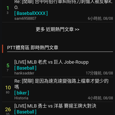
Re: [閒聊] 台中阿伯行車糾紛持刀刺傷人被反擊K.
O.
1
[
BaseballXXXX
]
3
sam6958807
6小時前
,
08/08
更多 近期熱門文章 >>
PTT體育區 即時熱門文章
[LIVE] MLB 老虎 vs 巨人 Jobe-Roupp
5
[
Baseball
]
7
hanksadder
17分鐘前
,
08/08
Re: [閒聊] 是因為速克達變強路上檔車才變少的
嗎
10
[
biker
]
80
Historia
4小時前
,
08/08
[LIVE] MLB 勇士 vs 洋基 賽揚王牌大對決
26
[
Baseball
]
35