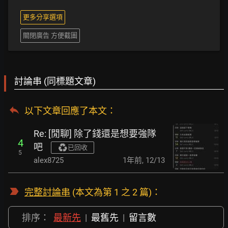
更多分享選項
關閉廣告 方便截圖
討論串 (同標題文章)
以下文章回應了本文
：
Re: [閒聊] 除了錢還是想要強隊
4
吧
已回收
5
alex8725
1年前
,
12/13
完整討論串
(本文為第 1 之 2 篇)：
排序：
最新先
|
最舊先
|
留言數