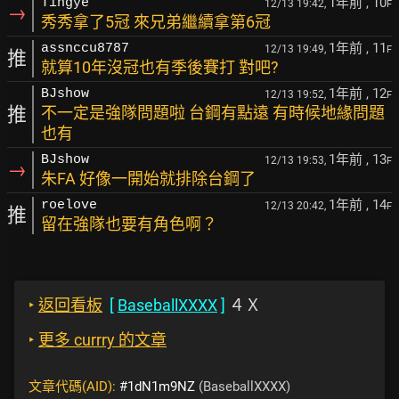
1年前
, 10
Tingye
12/13 19:42,
F
→
秀秀拿了5冠 來兄弟繼續拿第6冠
1年前
, 11
assnccu8787
12/13 19:49,
F
推
就算10年沒冠也有季後賽打 對吧?
1年前
, 12
BJshow
12/13 19:52,
F
推
不一定是強隊問題啦 台鋼有點遠 有時候地緣問題
也有
1年前
, 13
BJshow
12/13 19:53,
F
→
朱FA 好像一開始就排除台鋼了
1年前
, 14
roelove
12/13 20:42,
F
推
留在強隊也要有角色啊？
‣
返回看板
[
BaseballXXXX
]
４Ｘ
‣
更多 currry 的文章
文章代碼(AID):
#1dN1m9NZ
(BaseballXXXX)