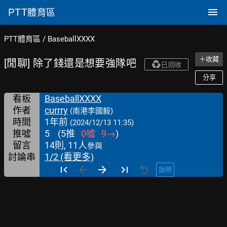
PTT
體育區
PTT體育區
/
BaseballXXXX
＋收藏
[閒聊] 除了錢還是想要強隊吧
已回收
分享
看板
BaseballXXXX
作者
currry
(南港李國毅)
時間
1年前
(2024/12/13 11:35)
推噓
5
(
5
推
0
噓
9
→
)
留言
14則, 11人
參與
討論串
1/2 (看更多)
說明