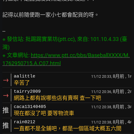
記得以前隨便跑一家小七都會配貨的呀。

※ 發信站: 批踢踢實業坊(ptt.cc), 來自: 101.10.4.33 (臺
灣)

※ 文章網址: 
https://www.ptt.cc/bbs/BaseballXXXX/M.
1762950715.A.C07.html
8月前
, 1
aalittle
11/12 20:33,
F
→
辛苦了
8月前
, 2
tairry2009
11/12 20:36,
F
→
網路上都有說哪些店有賣啊 查一下吧
8月前
, 3
caca13140405
11/12 20:38,
F
推
現在都沒了吧 要等物流車
8月前
, 4
rain0212
11/12 20:38,
F
推
一直都不是全鋪吧，都是一個區域大概五六間