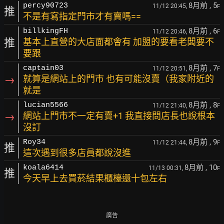
8月前
, 5
percy90723
11/12 20:45,
F
推
不是有寫指定門市才有賣嗎==
8月前
, 6
billkingFH
11/12 20:46,
F
推
基本上直營的大店面都會有 加盟的要看老闆要不
要跟
8月前
, 7
captain03
11/12 20:51,
F
→
就算是網站上的門市 也有可能沒賣（我家附近的
就是
8月前
, 8
lucian5566
11/12 21:40,
F
→
網站上門市不一定有賣+1 我直接問店長也說根本
沒訂
8月前
, 9
Roy34
11/12 21:44,
F
推
這次遇到很多店員都說沒進
8月前
, 10
koala6414
11/13 00:31,
F
推
今天早上去買菸結果櫃檯還十包左右
廣告