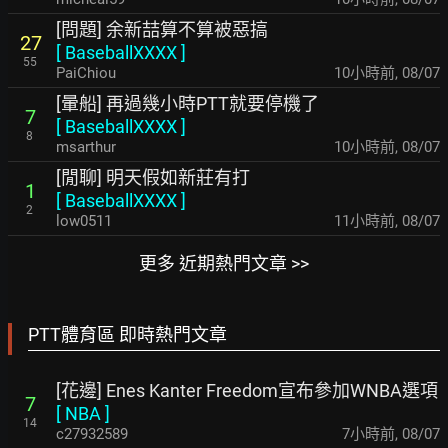
[問題] 余新喆算不算被惡搞
27
[
BaseballXXXX
]
55
PaiChiou
10小時前
,
08/07
[暈船] 再過幾小時PTT就要停機了
7
[
BaseballXXXX
]
8
msarthur
11小時前
,
08/07
[閒聊] 明天假如新莊有打
1
[
BaseballXXXX
]
2
low0511
11小時前
,
08/07
更多 近期熱門文章 >>
PTT體育區 即時熱門文章
[花邊] Enes Kanter Freedom宣布參加WNBA選項
7
[
NBA
]
14
c27932589
7小時前
,
08/07