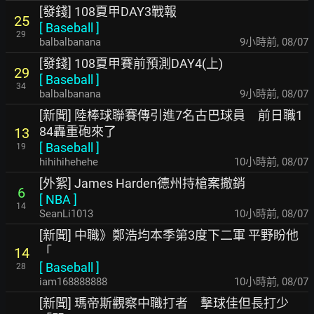
[發錢] 108夏甲DAY3戰報
25
[
Baseball
]
29
balbalbanana
9小時前
,
08/07
[發錢] 108夏甲賽前預測DAY4(上)
29
[
Baseball
]
34
balbalbanana
9小時前
,
08/07
[新聞] 陸棒球聯賽傳引進7名古巴球員 前日職1
84轟重砲來了
13
[
Baseball
]
19
hihihihehehe
10小時前
,
08/07
[外絮] James Harden德州持槍案撤銷
6
[
NBA
]
14
SeanLi1013
10小時前
,
08/07
[新聞] 中職》鄭浩均本季第3度下二軍 平野盼他
「
14
[
Baseball
]
28
iam168888888
10小時前
,
08/07
[新聞] 瑪帝斯觀察中職打者 擊球佳但長打少