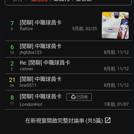
[閒聊] 中職球員卡
7
flattire
5月前
,
02/25
9
[閒聊] 中職球員卡
6
jhgfdsa123
8月前
,
11/12
10
Re: [閒聊] 中職球員卡
2
canner
8月前
,
11/12
2
[閒聊] 中職球員卡
21
low0511
8月前
,
11/12
26
[閒聊] 中職球員卡
8
已回收
11
LondonHot
1年前
,
01/07
open_in_new
在新視窗開啟完整討論串 (共5篇)