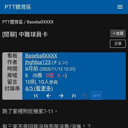
PTT
體育區
PTT體育區
/
BaseballXXXX
[閒聊] 中職球員卡
＋收藏
分享
看板
BaseballXXXX
作者
jhgfdsa123
(チェン)
時間
8月前
(2025/11/12 12:31)
推噓
6
(
6
推
0
噓
4
→
)
留言
10則, 10人
參與
討論串
4/5 (看更多)
說明
跑了家裡附近幾家7-11，

有三家不是回我沒貨而是沒賣/沒進！？
