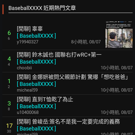
BaseballXXXX 近期熱門文章
[閒聊] 辜辜
6
[
BaseballXXXX
]
6
y19940327
8小時前
,
08/07
[閒聊] 鈴木誠也 國聯右打wRC+第一
4
[
BaseballXXXX
]
4
choobii
10小時前
,
08/07
[閒聊] 金娜妍被問父親節計劃 驚曝「想吃爸爸」
1
[
BaseballXXXX
]
2
micheal59
10小時前
,
08/07
[閒聊] 直到T恤乾了為止
3
[
BaseballXXXX
]
8
u10400068
10小時前
,
08/07
[閒聊] 曾峻岳:簽名不是我一定要完成的義務
17
[
BaseballXXXX
]
30
micheal59
10小時前
,
08/07