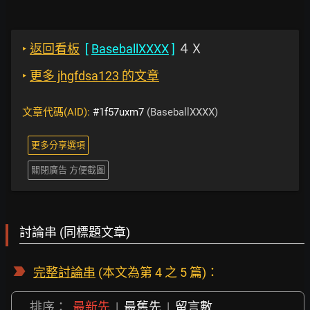
‣
返回看板
[
BaseballXXXX
]
４Ｘ
‣
更多 jhgfdsa123 的文章
文章代碼(AID):
#1f57uxm7
(BaseballXXXX)
更多分享選項
關閉廣告 方便截圖
討論串 (同標題文章)
完整討論串
(本文為第 4 之 5 篇)：
排序：
最新先
|
最舊先
|
留言數