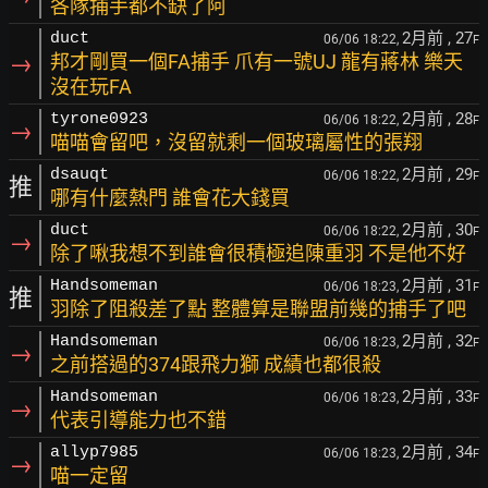
各隊捕手都不缺了阿
2月前
, 27
duct
06/06 18:22,
F
→
邦才剛買一個FA捕手 爪有一號UJ 龍有蔣林 樂天
沒在玩FA
2月前
, 28
tyrone0923
06/06 18:22,
F
→
喵喵會留吧，沒留就剩一個玻璃屬性的張翔
2月前
, 29
dsauqt
06/06 18:22,
F
推
哪有什麼熱門 誰會花大錢買
2月前
, 30
duct
06/06 18:22,
F
→
除了啾我想不到誰會很積極追陳重羽 不是他不好
2月前
, 31
Handsomeman
06/06 18:23,
F
推
羽除了阻殺差了點 整體算是聯盟前幾的捕手了吧
2月前
, 32
Handsomeman
06/06 18:23,
F
→
之前搭過的374跟飛力獅 成績也都很殺
2月前
, 33
Handsomeman
06/06 18:23,
F
→
代表引導能力也不錯
2月前
, 34
allyp7985
06/06 18:23,
F
→
喵一定留