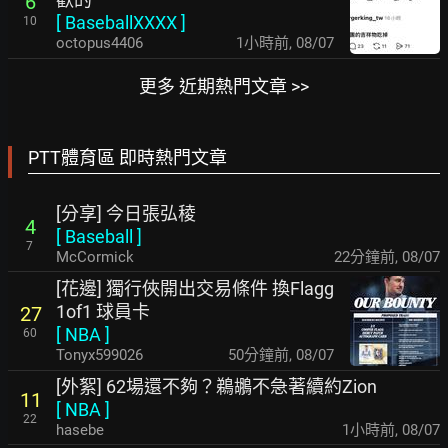
6
[
BaseballXXXX
]
10
octopus4406
1小時前
,
08/07
更多 近期熱門文章 >>
PTT體育區 即時熱門文章
[分享] 今日張弘稜
4
[
Baseball
]
7
McCormick
23分鐘前
,
08/07
[花邊] 獨行俠開出交易條件 換Flagg
1of1 球員卡
27
[
NBA
]
60
Tonyx599026
50分鐘前
,
08/07
[外絮] 62場還不夠？鵜鶘不急著續約Zion
11
[
NBA
]
22
hasebe
1小時前
,
08/07