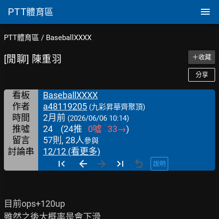
PTT
體育區
PTT體育區
/
BaseballXXXX
[閒聊] 陳重羽
＋收藏
分享
看板
BaseballXXXX
作者
a48119205
(九彩昇華齊聚頂)
時間
2月前
(2026/06/06 10:14)
推噓
24
(
24
推
0
噓
33
→
)
留言
57則, 28人
參與
討論串
12/12 (看更多)
說明
目前ops+120up

雖然之後大概率是會下滑
