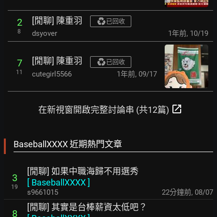
[閒聊] 陳重羽
2
已回收
8
dsyover
1年前
,
10/19
[閒聊] 陳重羽
7
已回收
11
cutegirl5566
1年前
,
09/17
open_in_new
在新視窗開啟完整討論串 (共12篇)
BaseballXXXX 近期熱門文章
[閒聊] 如果中職海歸不用選秀
3
[
BaseballXXXX
]
19
s9661015
22分鐘前
,
08/07
[閒聊] 其實是台棒薪資太低吧？
8