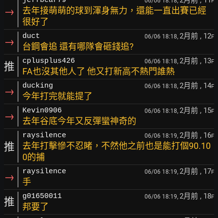
2月前
, 11
jeffbear79
06/06 18:18,
F
→
去年接萌萌的球到渾身無力，還能一直出賽已經
很好了
2月前
, 12
duct
06/06 18:18,
F
→
台鋼會追 還有哪隊會砸錢追?
2月前
, 13
cplusplus426
06/06 18:18,
F
推
FA也沒其他人了 他又打新高不熱門誰熱
2月前
, 14
ducking
06/06 18:18,
F
→
今年打完就能提了
2月前
, 15
Kevin0906
06/06 18:18,
F
→
去年谷底今年又反彈蠻神奇的
2月前
, 16
raysilence
06/06 18:19,
F
推
去年打擊慘不忍睹，不然他之前也是能打個90.10
0的捕
2月前
, 17
raysilence
06/06 18:19,
F
→
手
2月前
, 18
g01650011
06/06 18:19,
F
推
邦要了