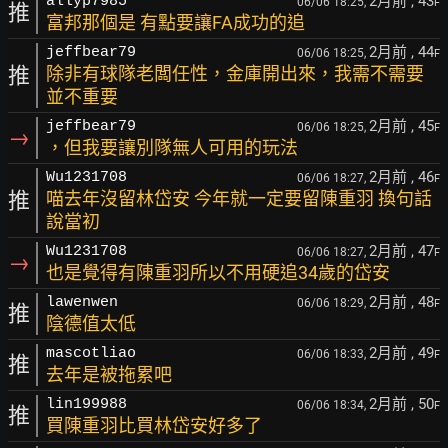
2月前
, 43
allyp7985
06/06 18:25,
F
推
富邦那個是 有點要讓FA成功的追
2月前
, 44
jeffbear79
06/06 18:25,
F
推
除非有球隊老闆任性，金庫開出來，我需不需要
並不重要
2月前
, 45
jeffbear79
06/06 18:25,
F
→
，但我要讓別隊無人可用的玩法
2月前
, 46
Wu1231708
06/06 18:27,
F
推
喵去年沒留林岱安 今年就一定要留陳重羽 換句話
說當初
2月前
, 47
Wu1231708
06/06 18:27,
F
→
也是覺得有陳重羽所以不用硬追34歲的岱安
2月前
, 48
lawenwen
06/06 18:29,
F
推
陰德值太低
2月前
, 49
mascotliao
06/06 18:33,
F
推
去年是被拖累吧
2月前
, 50
lin199988
06/06 18:34,
F
推
買陳重羽比買林岱安好多了