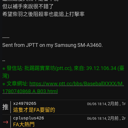
但以補手來說很不錯了

希望柴羽之後阻殺率也能追上打擊率

-----

Sent from JPTT on my Samsung SM-A3460.

※ 發信站: 批踢踢實業坊(ptt.cc), 來自: 39.12.106.34 (臺
灣)

※ 文章網址: 
https://www.ptt.cc/bbs/BaseballXXXX/M.
1780740868.A.B03.html
2月前
, 1
xz4979265
06/06 18:14,
F
推
這隻才是FA要留的
2月前
, 2
cplusplus426
06/06 18:14,
F
→
FA大熱門