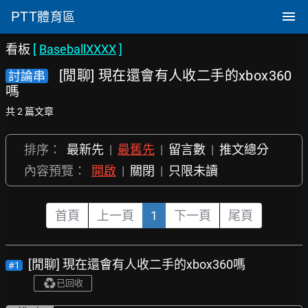
PTT
體育區
看板
[
BaseballXXXX
]
[閒聊] 現在還會有人收二手的xbox360
討論串
嗎
共 2 篇文章
排序：
最新先
|
最舊先
|
留言數
|
推文總分
內容預覽：
開啟
|
關閉
|
只限未讀
首頁
上一頁
1
下一頁
尾頁
[閒聊] 現在還會有人收二手的xbox360嗎
#1
已回收