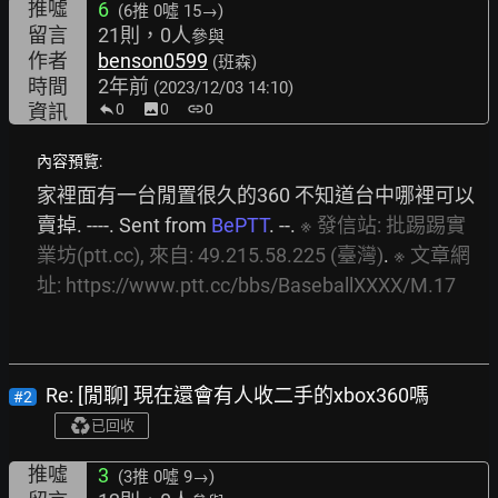
推噓
6
(6推
0噓 15→
)
留言
21則，0人
參與
作者
benson0599
(班森)
時間
2年前
(2023/12/03 14:10)
資訊
0
image
0
link
0
內容預覽:
家裡面有一台閒置很久的360 不知道台中哪裡可以
賣掉. ----. Sent from 
BePTT
. --. 
※
發信站:
批踢踢實
業坊(ptt.cc),
來自:
49.215.58.225
(臺灣)
. 
※
文章網
址:
https://www.ptt.cc/bbs/BaseballXXXX/M.17
Re: [閒聊] 現在還會有人收二手的xbox360嗎
#2
已回收
推噓
3
(3推
0噓 9→
)