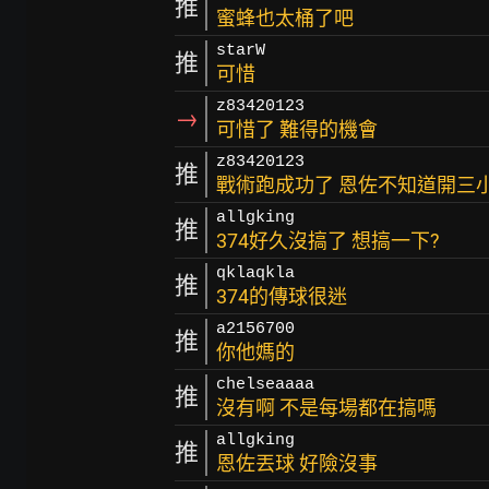
推
蜜蜂也太桶了吧
starW
推
可惜
z83420123
→
可惜了 難得的機會
z83420123
推
戰術跑成功了 恩佐不知道開三小
allgking
推
374好久沒搞了 想搞一下?
qklaqkla
推
374的傳球很迷
a2156700
推
你他媽的
chelseaaaa
推
沒有啊 不是每場都在搞嗎
allgking
推
恩佐丟球 好險沒事