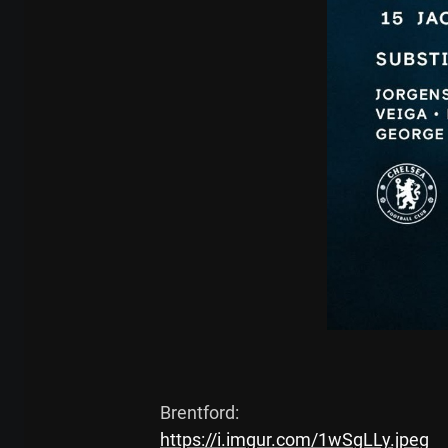
https://i.imgur.com/1wSgLLy.jpeg