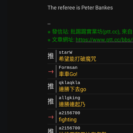
The referee is Peter Bankes

※ 發信站: 批踢踢實業坊(ptt.cc), 來自: 1
※ 文章網址: 
https://www.ptt.cc/bb
starW
推
希望能打破魔咒
Formsan
→
車車Go!
qklaqkla
推
連勝下去go
allgking
推
連勝連起乃
a2156700
→
fighting
a2156700
推