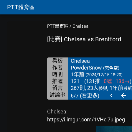
PTT
體育區
PTT體育區
/
Chelsea
[比賽] Chelsea vs Brentford
看板
Chelsea
作者
PowderSnow
(恋色空)
時間
1年前
(2024/12/15 18:20)
推噓
131
(
131
推
0
噓
136
→
)
留言
267則, 23人
, 1年前
參與
最新
討論串
6/7 (看更多)
https://i.imgur.com/1VHci7u.jpeg