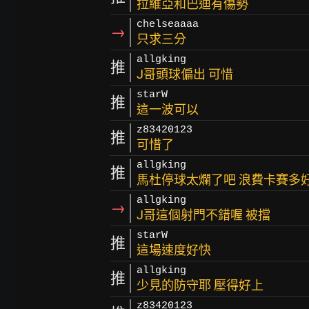
拉維亞和巴迪有傷勢
chelseaaaa
→
只求三分
allgking
推
J哥頭球偏出 可惜
starW
推
這一波可以
z83420123
推
可惜了
allgking
推
馬杜停球太爛了吧 浪費卡賽多
allgking
→
J哥這個射門不錯喔 被擋
starW
推
這場速度好快
allgking
推
少見的防守耶 壓得好上
z83420123