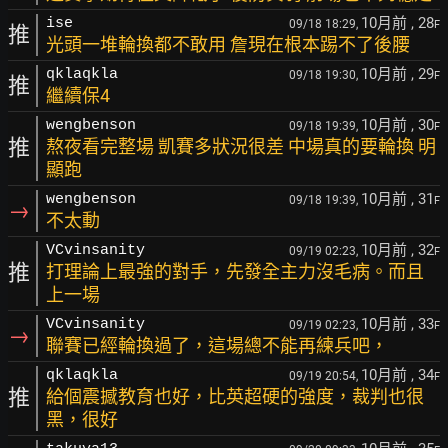
10月前
, 28
ise
09/18 18:29,
F
推
光頭一堆輪換都不敢用 詹現在根本踢不了後腰
10月前
, 29
qklaqkla
09/18 19:30,
F
推
繼續保4
10月前
, 30
wengbenson
09/18 19:39,
F
推
熬夜看完整場 凱賽多狀況很差 中場真的要輪換 明
顯跑
10月前
, 31
wengbenson
09/18 19:39,
F
→
不太動
10月前
, 32
VCvinsanity
09/19 02:23,
F
推
打理論上最強的對手，先發全主力沒毛病。而且
上一場
10月前
, 33
VCvinsanity
09/19 02:23,
F
→
聯賽已經輪換過了，這場總不能再練兵吧，
10月前
, 34
qklaqkla
09/19 20:54,
F
推
給個震撼教育也好，比英超硬的強度，裁判也很
黑，很好