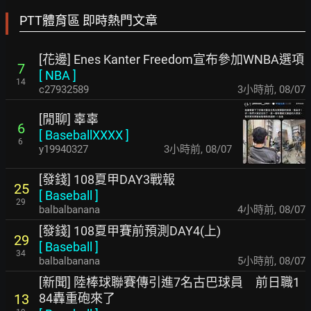
PTT體育區 即時熱門文章
[花邊] Enes Kanter Freedom宣布參加WNBA選項
7
[
NBA
]
14
c27932589
3小時前
,
08/07
[閒聊] 辜辜
6
[
BaseballXXXX
]
6
y19940327
3小時前
,
08/07
[發錢] 108夏甲DAY3戰報
25
[
Baseball
]
29
balbalbanana
4小時前
,
08/07
[發錢] 108夏甲賽前預測DAY4(上)
29
[
Baseball
]
34
balbalbanana
5小時前
,
08/07
[新聞] 陸棒球聯賽傳引進7名古巴球員 前日職1
84轟重砲來了
13