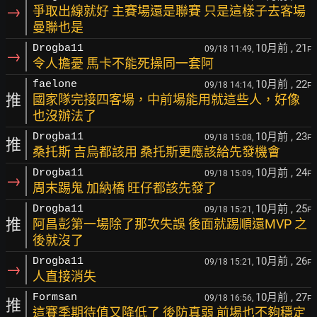
→
爭取出線就好 主賽場還是聯賽 只是這樣子去客場
曼聯也是
10月前
, 21
Drogba11
09/18 11:49,
F
→
令人擔憂 馬卡不能死操同一套阿
10月前
, 22
faelone
09/18 14:14,
F
推
國家隊完接四客場，中前場能用就這些人，好像
也沒辦法了
10月前
, 23
Drogba11
09/18 15:08,
F
推
桑托斯 吉烏都該用 桑托斯更應該給先發機會
10月前
, 24
Drogba11
09/18 15:09,
F
→
周末踢鬼 加納橋 旺仔都該先發了
10月前
, 25
Drogba11
09/18 15:21,
F
推
阿昌彭第一場除了那次失誤 後面就踢順還MVP 之
後就沒了
10月前
, 26
Drogba11
09/18 15:21,
F
→
人直接消失
10月前
, 27
Formsan
09/18 16:56,
F
推
這賽季期待值又降低了 後防真弱 前場也不夠穩定