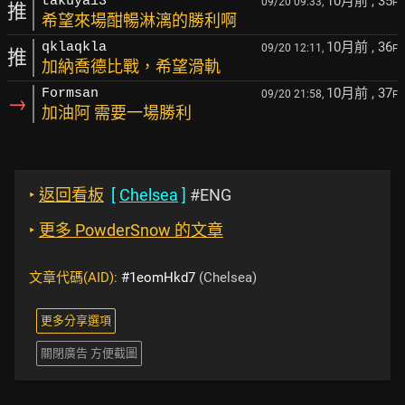
10月前
, 35
takuya13
09/20 09:33,
F
推
希望來場酣暢淋漓的勝利啊
10月前
, 36
qklaqkla
09/20 12:11,
F
推
加納喬德比戰，希望滑軌
10月前
, 37
Formsan
09/20 21:58,
F
→
加油阿 需要一場勝利
‣
返回看板
[
Chelsea
]
#ENG
‣
更多 PowderSnow 的文章
文章代碼(AID):
#1eomHkd7
(Chelsea)
更多分享選項
關閉廣告 方便截圖