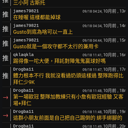
三小阿 古斯托
10月前
, 13
james79821
09/18 04:24,
F
推
在睡喔 這樣都能掉球
10月前
, 14
james79821
09/18 04:34,
F
推
Gusto到底為啥可以一直上
10月前
, 15
james79821
09/18 04:44,
F
推
Gusto就是一個攻守都不太行的兼用卡
10月前
, 16
qklaqkla
09/18 11:41,
F
推
踢得像一坨大便，拜託對陣鬼鬼贏球好嗎
10月前
, 17
Drogba11
09/18 11:47,
F
推
體力根本不行 我就沒看過奶頭這樣過 整隊跑得比
拜仁少9K
10月前
, 18
Drogba11
09/18 11:48,
F
→
第一場歐冠 整隊加教練只有小詹有歐冠經驗 又客
場+拜仁
10月前
, 19
Drogba11
09/18 11:48,
F
→
這群小朋友前面是自己把自己踢倒的 綁手綁腳的
10月前
, 20
Drogba11
09/18 11:49,
F