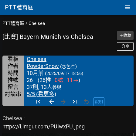
PTT
體育區
PTT體育區
/
Chelsea
[比賽] Bayern Munich vs Chelsea
＋收藏
分享
看板
Chelsea
作者
PowderSnow
(恋色空)
時間
10月前
(2025/09/17 18:56)
推噓
26
(
26
推
0
噓
11
→
)
留言
37則, 13人
參與
討論串
5/5 (看更多)
說明
https://i.imgur.com/PUIwxPU.jpeg