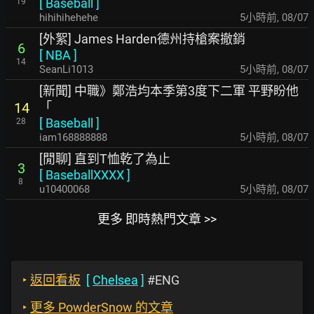
[
Baseball
]
19
hihihihehehe
5小時前
,
08/07
[外絮] James Harden德州持槍案撤銷
6
[
NBA
]
14
SeanLi1013
5小時前
,
08/07
[新聞] 中職》鄭浩均本季第3度下二軍 平野盼他
「
14
[
Baseball
]
28
iam168888888
5小時前
,
08/07
[閒聊] 直到T恤乾了為止
3
[
BaseballXXXX
]
8
u10400068
5小時前
,
08/07
更多 即時熱門文章 >>
‣
返回看板
[
Chelsea
]
#ENG
‣
更多 PowderSnow 的文章