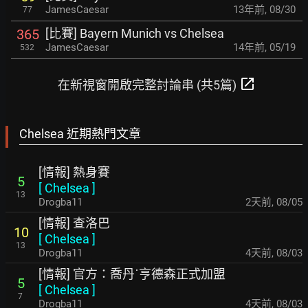
JamesCaesar
13年前
,
08/30
77
[比賽] Bayern Munich vs Chelsea
365
JamesCaesar
14年前
,
05/19
532
open_in_new
在新視窗開啟完整討論串 (共5篇)
Chelsea 近期熱門文章
[情報] 熱身賽
5
[
Chelsea
]
13
Drogba11
2天前
,
08/05
[情報] 查洛巴
10
[
Chelsea
]
13
Drogba11
4天前
,
08/03
[情報] 官方：喬丹˙亨德森正式加盟
5
[
Chelsea
]
7
Drogba11
4天前
,
08/03