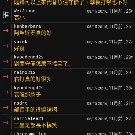
庭綸可以上來代替魚住守備了，學長打擊也不好
11月前
, 25
WeiJiang
08/15 20:16,
F
推
衰小
11月前
, 26
kenbarbara
08/15 20:16,
F
→
阿坤近況真的好
11月前
, 27
yaieki
08/15 20:16,
F
→
好衰
11月前
, 28
kyoedengd2s
08/15 20:16,
F
→
對面守備怎麼不搞笑了…
11月前
, 29
rain0212
08/15 20:16,
F
→
右打真的好很多
11月前
, 30
kyoedengd2s
08/15 20:16,
F
→
衰嘎那梨子
11月前
, 31
asdrt
08/15 20:16,
F
→
部長手的很邊線啊
11月前
, 32
carrielee21
08/15 20:16,
F
→
三壘是部長不搞笑
11月前
, 33
threesmallgo
08/15 20:16,
F