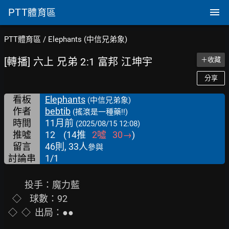
PTT
體育區
PTT體育區
/
Elephants (中信兄弟象)
[轉播] 六上 兄弟 2:1 富邦 江坤宇
＋收藏
分享
看板
Elephants
(中信兄弟象)
作者
bebtib
(搖滾是一種藥!!)
時間
11月前
(2025/08/15 12:08)
推噓
12
(
14
推
2
噓
30
→
)
留言
46則, 33人
參與
討論串
1/1
          投手：魔力藍

    ◇    球數：92

  ◇  ◇  出局：●●
