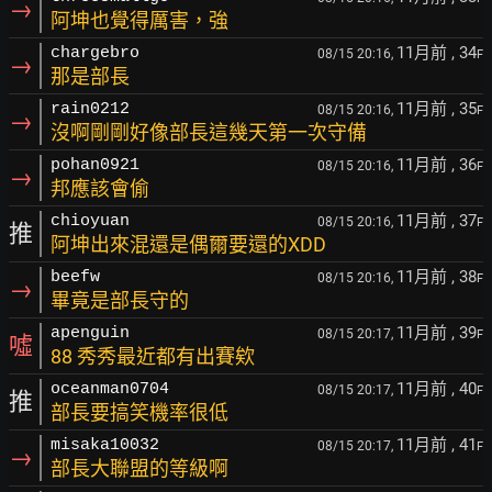
→
阿坤也覺得厲害，強
11月前
, 34
chargebro
08/15 20:16,
F
→
那是部長
11月前
, 35
rain0212
08/15 20:16,
F
→
沒啊剛剛好像部長這幾天第一次守備
11月前
, 36
pohan0921
08/15 20:16,
F
→
邦應該會偷
11月前
, 37
chioyuan
08/15 20:16,
F
推
阿坤出來混還是偶爾要還的XDD
11月前
, 38
beefw
08/15 20:16,
F
→
畢竟是部長守的
11月前
, 39
apenguin
08/15 20:17,
F
噓
88 秀秀最近都有出賽欸
11月前
, 40
oceanman0704
08/15 20:17,
F
推
部長要搞笑機率很低
11月前
, 41
misaka10032
08/15 20:17,
F
→
部長大聯盟的等級啊