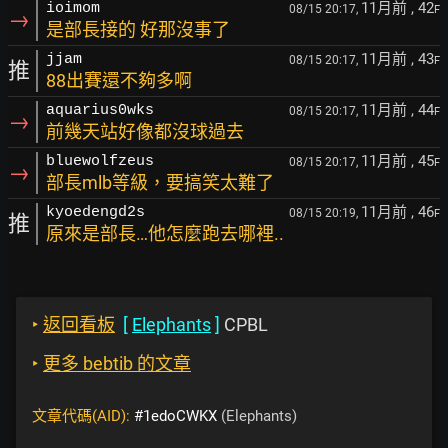
11月前
, 42
ioimom
08/15 20:17,
F
→
是部長接的 好那沒事了
11月前
, 43
jjam
08/15 20:17,
F
推
88出賽還不夠多啊
11月前
, 44
aquarius0wks
08/15 20:17,
F
→
前幾天站好像都沒球過去
11月前
, 45
bluewolfzeus
08/15 20:17,
F
→
部長mlb等級，要搞笑太難了
11月前
, 46
kyoedengd2s
08/15 20:19,
F
推
原來是部長…他怎麼跑去哪裡..
‣
返回看板
[
Elephants
]
CPBL
‣
更多 bebtib 的文章
文章代碼(AID):
#1edoCWKX
(Elephants)