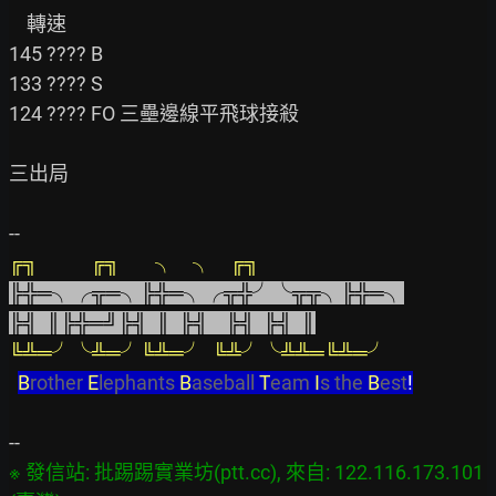
    轉速

145 ???? B

133 ???? S

124 ???? FO 三壘邊線平飛球接殺

三出局

╔╗            ╔╗        ╮    ╮    ╔╗    
╠╬═╮╭╦═╮╠╬═╮╭╦╬╯╰╦╦╮╠╬═╮
╠╣  ║╠╬═╝╠╣  ║  ╠╣    ╠╣  ╠╣  ║
╚╩═╯╰╩═╯╚╩═╯  ╚╩╯╰╩╩═╚╩═╯
B
rother 
E
lephants 
B
aseball 
T
eam 
I
s the 
B
est
!
※ 發信站: 批踢踢實業坊(ptt.cc), 來自: 122.116.173.101 