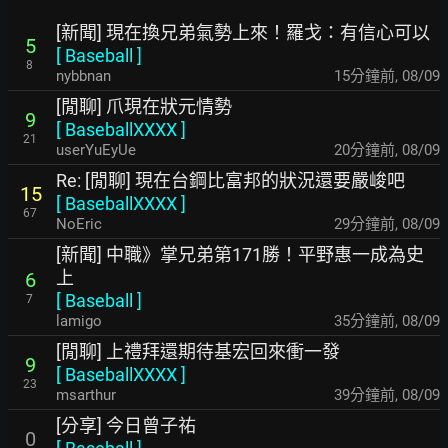
[新聞] 現在換兄弟氣勢上來！羅戈：有信心可以
5
[
Baseball
]
8
nybbnan
16分鐘前
,
08/09
[閒聊] 爪現在狀元情勢
9
[
BaseballXXXX
]
21
userYuEyUe
20分鐘前
,
08/09
Re: [閒聊] 現在台鋼比富邦的狀況還要嚴峻吧
15
[
BaseballXXXX
]
67
NoEric
29分鐘前
,
08/09
[新聞] 中職》掌兄弟第171勝！平野惠一成為史
上
6
[
Baseball
]
7
lamigo
35分鐘前
,
08/09
[閒聊] 上禮拜還期待基宏回來衝一發
9
[
BaseballXXXX
]
23
msarthur
39分鐘前
,
08/09
[分享] 今日曾子祐
0