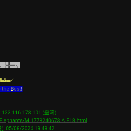
╮╠╬═╮
╚╩═╯
s the 
B
est
!
22.116.173.101 (臺灣)

/Elephants/M.1778240673.A.F18.html