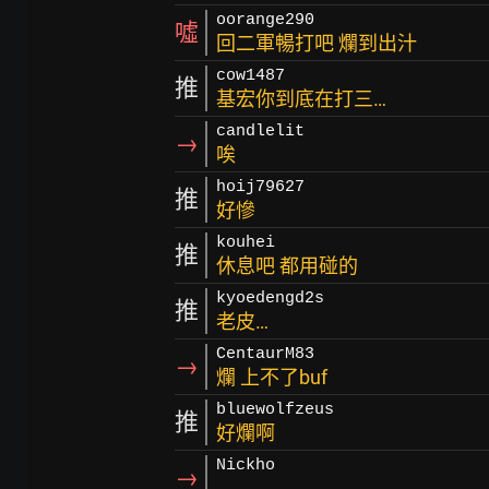
oorange290
噓
回二軍暢打吧 爛到出汁
cow1487
推
基宏你到底在打三…
candlelit
→
唉
hoij79627
推
好慘
kouhei
推
休息吧 都用碰的
kyoedengd2s
推
老皮…
CentaurM83
→
爛 上不了buf
bluewolfzeus
推
好爛啊
Nickho
→
……….