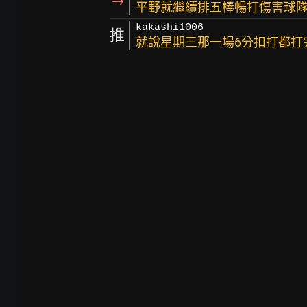
→
平野就繼續排五棒暢打傷害球
kakashi1006
推
就說星期三那一場6分扣打都打