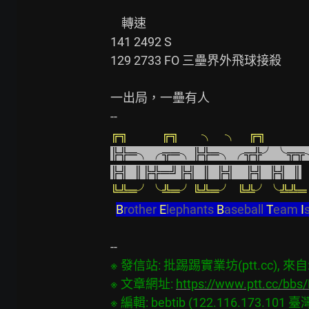
    轉速

141 2492 S

129 2733 FO 三壘界外飛球接殺

一出局，一壘有人

╔╗            ╔╗        ╮    ╮    ╔╗    
╠╬═╮╭╦═╮╠╬═╮╭╦╬╯╰╦╦
╠╣  ║╠╬═╝╠╣  ║  ╠╣    ╠╣  ╠╣  ║
╚╩═╯╰╩═╯╚╩═╯  ╚╩╯╰╩╩═
B
rother 
E
lephants 
B
aseball 
T
eam 
I
※ 發信站: 批踢踢實業坊(ptt.cc), 來自: 1
※ 文章網址: 
https://www.ptt.cc/bbs