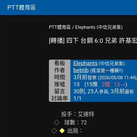
PTT
體育區
PTT體育區
/
Elephants (中信兄弟象)
[轉播] 四下 台鋼 6:0 兄弟 許基
看板
Elephants
(中信兄弟象)
作者
bebtib
(搖滾是一種藥!!)
時間
3月前
發表
(2026/05/08 11:44)
推噓
13
(
15
推
2
噓
13
→
)
留言
30則, 25人
, 3月前
參與
最新
討論串
1/1
          投手：艾速特

    ◇    球數：72

  ◇  
◆
  出局：
