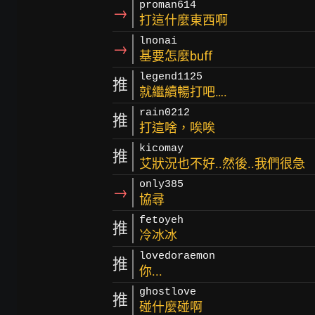
proman614
→
打這什麼東西啊
lnonai
→
基要怎麼buff
legend1125
推
就繼續暢打吧….
rain0212
推
打這啥，唉唉
kicomay
推
艾狀況也不好..然後..我們很急
only385
→
協尋
fetoyeh
推
冷冰冰
lovedoraemon
推
你...
ghostlove
推
碰什麼碰啊