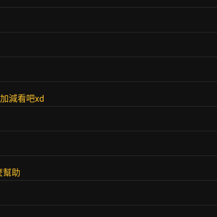
加減看吧xd
麼幫助