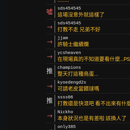
sds454545
噓
這場沒意外就這樣了
sds454545
→
打教不走 兄弟不好
jjam
→
許騎士繼續爛
ycsheaven
→
在現場真的不知道要看什麼…PS
champions
推
整天打這種鳥蛋...
kyoedengd2s
→
可請老皮當餵球嗎
ssss06
推
打教還是快滾吧 看不出來有什
Nickho
→
本身狀況也是有差啦 該換人了
only385