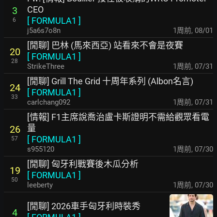
CEO
3
[
FORMULA1
]
6
j5a6s7o8n
1周前
,
08/01
[閒聊] 巴林 (馬來西亞) 站看來不會是夜賽
20
[
FORMULA1
]
28
StrikeThree
1周前
,
07/31
[閒聊] Grill The Grid 十周年系列 (Albon名言)
24
[
FORMULA1
]
33
carlchang092
1周前
,
07/31
[情報] F1主席說喬治盧卡斯證明不需給觀眾看電
量
26
[
FORMULA1
]
57
s955120
1周前
,
07/30
[閒聊] 匈牙利戰賽後木瓜分析
19
[
FORMULA1
]
50
leeberty
1周前
,
07/30
[閒聊] 2026車手匈牙利時裝秀
4