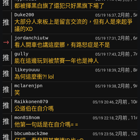
推
都被揮黑白旗了還犯只好黑旗下場了
2月前
, 5
Duke200
05/19 16:37,
F
推
大部分人來板上是留言交流的，但有人是來起爭
議的XD
2月前
, 6
jordanchiutw
05/19 17:31,
F
→
看人開車也講這麼髒，有路怒症是不是
2月前
, 7
gully
05/19 17:43,
F
推
能在這邊玩到被禁賽一年也是神人
2月前
, 8
likeyouuu
05/19 18:39,
F
推
為何這麼衝?! lol
2月前
, 9
mclarenjpn
05/19 19:38,
F
推
笑
2月前
, 10
Raikkonen079
05/19 20:46,
F
推
公道伯在自介嗎
2月前
, 11
mon818nom
05/19 22:18,
F
推
他第一句話是在自介嗎= =
2月前
, 12
bbcumback2me
05/19 23:56,
F
推