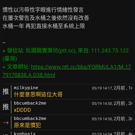
慣性以污辱性字眼進行情緒性發言

在屢次警告及水桶之後依然沒有改善

水桶一年 再犯直接水桶至系統上限

※ 發信站: 批踢踢實業坊(ptt.cc), 來自: 111.243.75.122 
(臺灣)

※ 文章網址: 
https://www.ptt.cc/bbs/FORMULA1/M.17
79170838.A.D38.html
2月前
, 1
milkypine
05/19 14:17,
F
推
什麼意思啊這位大哥
2月前
, 2
bbcumback2me
05/19 14:50,
F
推
xDDDD
2月前
, 3
bbcumback2me
05/19 14:50,
F
→
原來是慣犯
2月前
, 4
kyphosis
05/19 14:54,
F