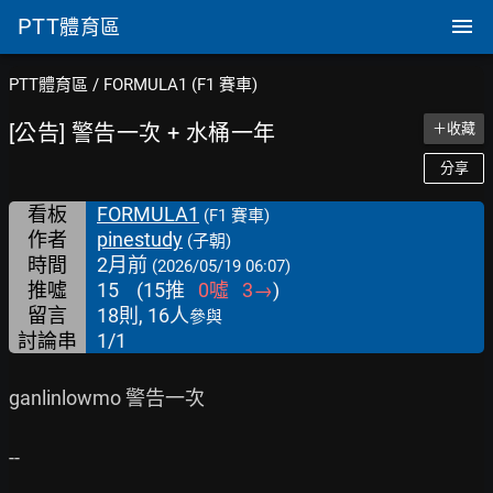
PTT
體育區
PTT體育區
/
FORMULA1 (F1 賽車)
[公告] 警告一次 + 水桶一年
＋收藏
分享
看板
FORMULA1
(F1 賽車)
作者
pinestudy
(子朝)
時間
2月前
(2026/05/19 06:07)
推噓
15
(
15
推
0
噓
3
→
)
留言
18則, 16人
參與
討論串
1/1
ganlinlowmo 警告一次

--
