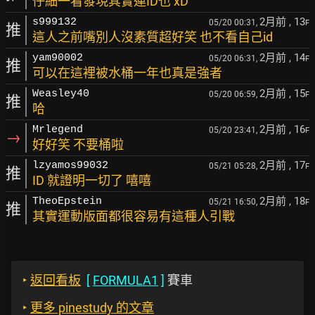
仔細一看發現其實連ID也 xD
2月前
, 13
s999132
05/20 00:31,
F
推
這人之前嘴別人沒素質超好笑 也不看自己id
2月前
, 14
yam90002
05/20 06:31,
F
推
可以在這裡被水桶一年也真是強者
2月前
, 15
Weasley40
05/20 06:59,
F
推
哈
2月前
, 16
Mrlegend
05/20 23:41,
F
→
好好笑 不要桶啦
2月前
, 17
lzyamos99032
05/21 05:28,
F
推
ID 就證明一切了 嘻嘻
2月前
, 18
TheoEpstein
05/21 16:50,
F
推
其實運動版面都很容易有這種人引戰
‣
返回看板
[
FORMULA1
]
賽車
‣
更多 pinestudy 的文章