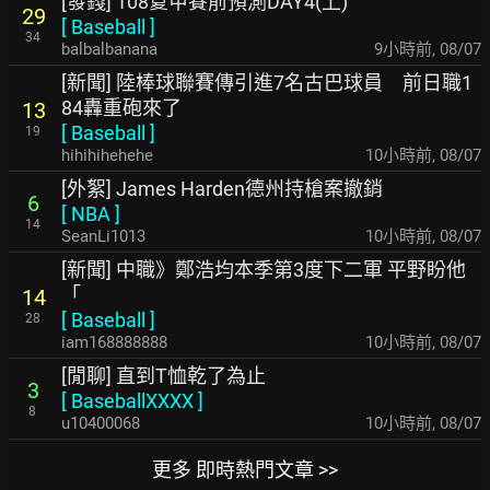
[發錢] 108夏甲賽前預測DAY4(上)
29
[
Baseball
]
34
balbalbanana
9小時前
,
08/07
[新聞] 陸棒球聯賽傳引進7名古巴球員 前日職1
84轟重砲來了
13
[
Baseball
]
19
hihihihehehe
10小時前
,
08/07
[外絮] James Harden德州持槍案撤銷
6
[
NBA
]
14
SeanLi1013
10小時前
,
08/07
[新聞] 中職》鄭浩均本季第3度下二軍 平野盼他
「
14
[
Baseball
]
28
iam168888888
10小時前
,
08/07
[閒聊] 直到T恤乾了為止
3
[
BaseballXXXX
]
8
u10400068
10小時前
,
08/07
更多 即時熱門文章 >>