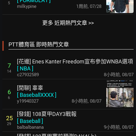
[
FORMULA1
]
5
milkypine
1周前
,
07/28
更多 近期熱門文章 >>
PTT體育區 即時熱門文章
[花邊] Enes Kanter Freedom宣布參加WNBA選項
7
[
NBA
]
14
c27932589
8小時前
,
08/07
[閒聊] 辜辜
6
[
BaseballXXXX
]
6
y19940327
8小時前
,
08/07
[發錢] 108夏甲DAY3戰報
25
[
Baseball
]
29
balbalbanana
9小時前
,
08/07