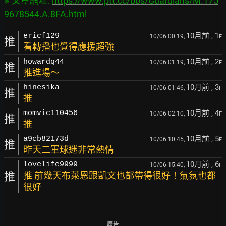
※ 文章網址: 
https://www.ptt.cc/bbs/Guardians/M.175
9678544.A.8FA.html
10月前
, 1
ericf129
10/06 00:19,
F
推
看轉播也覺得應援超強
10月前
, 2
howardq44
10/06 01:19,
F
推
推進場～
10月前
, 3
hinesika
10/06 01:46,
F
推
推
10月前
, 4
momvic110456
10/06 02:10,
F
推
推
10月前
, 5
a9cb82173d
10/06 10:45,
F
推
昨天二軍球迷非常熱情
10月前
, 6
lovelife9999
10/06 15:40,
F
推
推 前幾天布萊恩跟凱文也都帶得很好！氣氛也都
很好
廣告