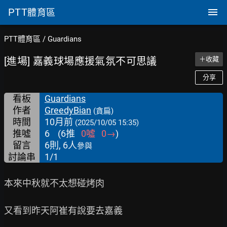
PTT
體育區
PTT體育區
/
Guardians
[進場] 嘉義球場應援氣氛不可思議
＋收藏
分享
看板
Guardians
作者
GreedyBian
(貪扁)
時間
10月前
(2025/10/05 15:35)
推噓
6
(
6
推
0
噓
0
→
)
留言
6則, 6人
參與
討論串
1/1
本來中秋就不太想碰烤肉

又看到昨天阿崔有說要去嘉義
