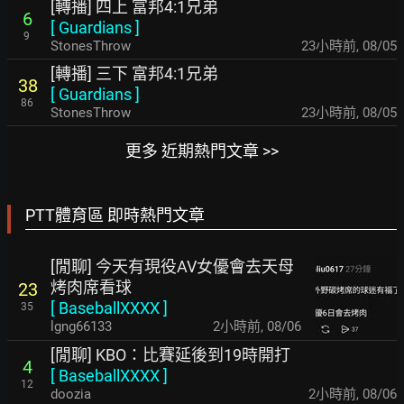
[轉播] 四上 富邦4:1兄弟
6
[
Guardians
]
9
StonesThrow
23小時前
,
08/05
[轉播] 三下 富邦4:1兄弟
38
[
Guardians
]
86
StonesThrow
23小時前
,
08/05
更多 近期熱門文章 >>
PTT體育區 即時熱門文章
[閒聊] 今天有現役AV女優會去天母
烤肉席看球
23
[
BaseballXXXX
]
35
lgng66133
2小時前
,
08/06
[閒聊] KBO：比賽延後到19時開打
4
[
BaseballXXXX
]
12
doozia
2小時前
,
08/06