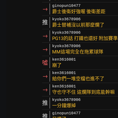
ginopun10477
→
爵士後衛好強喔 後衛差距
kyoko3678906
推
爵士替補沒以前那麼爛了
kyoko3678906
→
PG13的話 打鐵也還好 附加
kyoko3678906
→
MM這場完全在拖累球隊
ken3616001
噓
崩了
ken3616001
→
給你們一堆空檔也進不了
ken3616001
→
守也守不住 這爛隊到底能幹嘛
kyoko3678906
推
一分鐘爆掉
ginopun10477
推