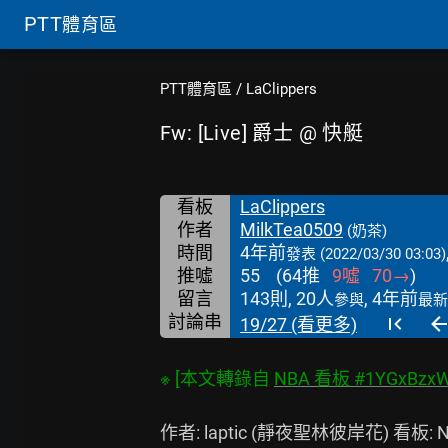
PTT
體育區
PTT體育區
/
LaClippers
Fw: [Live] 爵士 @ 快艇
看板
LaClippers
作者
MilkTea0509
(奶茶)
時間
4年前
發表
(2022/03/30 03:03)
推噓
55
(
64
推
9
噓
70
→
)
留言
143則, 20人
, 4年前
參與
最新
討論串
19/27 (看更多)
※ [本文轉錄自 
NBA 看板 #1YGxBzx
作者: laptic (靜夜聖林彼岸花) 看板: N