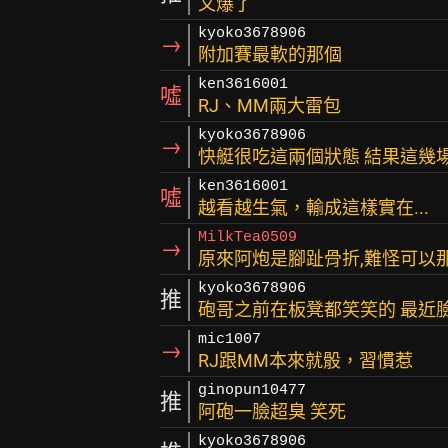
又爆了
kyoko3678906
→
附加賽最軟的那個
ken3616001
噓
RJ、MM兩大雷包
kyoko3678906
→
快艇很吃這兩個狀態 結果這幾
ken3616001
噓
越看越生氣，輸成這樣實在...
MilkTea0509
→
原來阿炮是腳趾骨折,難怪可以
kyoko3678906
推
砲哥之前在板凳都笑笑的 最近
mic1007
→
RJ跟MM本來就骰，習慣惹
ginopun10477
推
阿砲一臉超臭 笑死
kyoko3678906