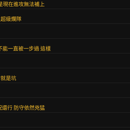
只是現在進攻無法補上
支超級爛隊
守不能一直被一步過 這樣
守就是坑
況還行 防守依然兇猛