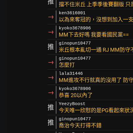
推
擋不住米丘 上季季後賽翻版 
ken3616001
→
以為來奪冠的，沒想到加入一
kyoko3678906
→
MM下去好嗎 我要看國民黨==
ginopun10477
推
米丘根本亂切一通 RJ MM防
ginopun10477
→
怎麼打
lala31446
→
MM進攻不行就真的沒用了 防
kyoko3678906
→
恭喜 20以內了
YeezyBoost
推
今天唯一欣慰的是PG看起來狀
ginopun10477
推
喬治今天打得不錯