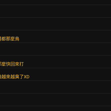
場都那麼鳥
那麼快回來打
臉越來越臭了XD