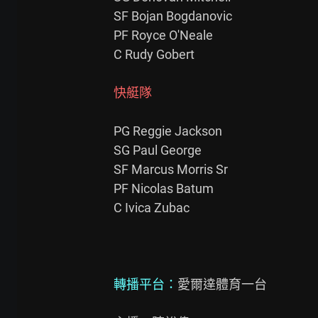
SF Bojan Bogdanovic

PF Royce O'Neale

C Rudy Gobert

快艇隊
PG Reggie Jackson

SG Paul George

SF Marcus Morris Sr 

PF Nicolas Batum

C Ivica Zubac

轉播平台：
愛爾達體育一台
