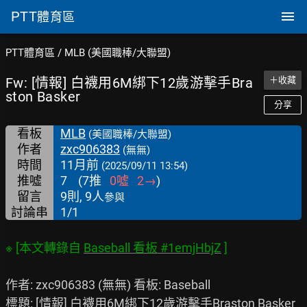
PTT
體育區
PTT體育區
/
MLB (美國職棒/大聯盟)
Fw: [情報] 白襪用6M綁下12歲游擊手Bra
＋收藏
ston Basker
分享
看板
MLB
(美國職棒/大聯盟)
作者
zxc906383
(無無)
時間
11月前
(2025/09/11 13:54)
推噓
7
(
7
推
0
噓
2
→
)
留言
9則, 9人
參與
討論串
1/1
※ [本文轉錄自 
Baseball 看板 #1emjHbjZ
作者: zxc906383 (無無) 看板: Baseball

標題: [情報] 白襪用6M綁下12歲游擊手Braston Basker
