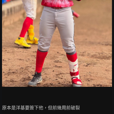
原本是洋基要簽下他，但前幾周前破裂
