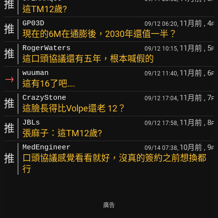
推
這TM12歲?
11月前
, 4
GP03D
09/12 06:20,
F
推
現在的6M在通膨後，2030年還值一半？
11月前
, 5
RogerWaters
09/12 10:15,
F
推
這口頭協議還有五年，根本喊假的
11月前
, 6
wuuman
09/12 11:40,
F
→
這有16了吧….
11月前
, 7
CrazyStone
09/12 17:04,
F
推
這臉長得比Volpe還老 12？
11月前
, 8
JBLs
09/12 17:58,
F
推
張麻子：這TM12歲?
10月前
, 9
MedEngineer
09/14 07:38,
F
推
口頭協議感覺看看就好，沒真的簽約之前想換都
行
廣告