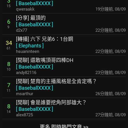
3
[
BaseballXXXX
]
15
qweraakk
19分鐘前
,
08/09
[分享] 最頂的
6
[
BaseballXXXX
]
9
d2x77
22分鐘前
,
08/09
[轉播] 六下 兄弟6：1台鋼
34
[
Elephants
]
61
hsuaninteen
23分鐘前
,
08/09
[閒聊] 還敢嘴頂哥四棒DH
8
[
BaseballXXXX
]
10
andy82116
23分鐘前
,
08/09
[閒聊] 楚育的主播風格是全肯定嗎？
7
[
BaseballXXXX
]
11
msarthur
26分鐘前
,
08/09
[閒聊] 會是誰要挖角阿部雄大？
8
[
BaseballXXXX
]
14
alex8725
27分鐘前
,
08/09
更多 即時熱門文章 >>