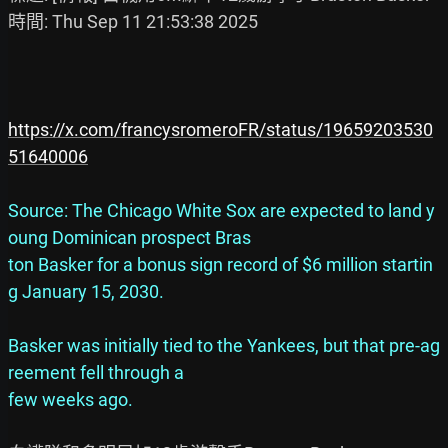
時間: Thu Sep 11 21:53:38 2025

https://x.com/francysromeroFR/status/19659203530
51640006
Source: The Chicago White Sox are expected to land y
oung Dominican prospect Bras
ton Basker for a bonus sign record of $6 million startin
g January 15, 2030. 
Basker was initially tied to the Yankees, but that pre-ag
reement fell through a 
few weeks ago.