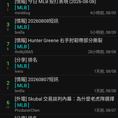
[情報] 今日 MLB 投打表現 (2026-08-08)
1
[
MLB
]
1
miniblog
4小時前
,
08/09
[情報] 20260808短訊
3
[
MLB
]
3
brella
5小時前
,
08/09
[情報] Hunter Greene 右手肘韌帶部分撕裂
7
[
MLB
]
8
thnlkj0665
20小時前
,
08/08
[分享] 排名
1
[
MLB
]
1
Ivers
1天前
,
08/08
[情報] 20260807短訊
2
[
MLB
]
2
brella
1天前
,
08/08
[外電] Skubal 交易談判內幕：為什麼老虎隊選擇
6
[
MLB
]
11
ProducerChen
1天前
,
08/07