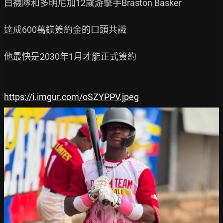
白襪隊和多明尼加12歲游擊手Braston Basker

達成600萬鎂簽約金的口頭共識

他最快是2030年1月才能正式簽約

https://i.imgur.com/oSZYPPV.jpeg