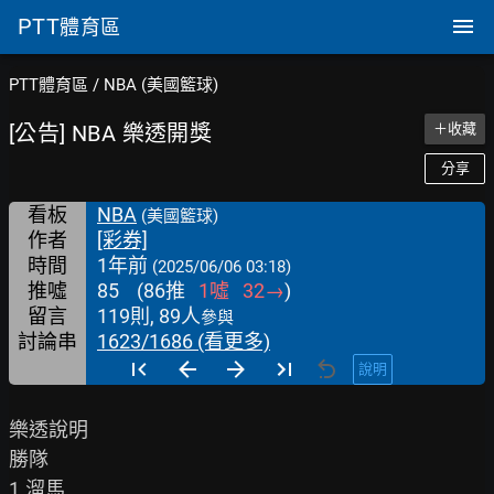
PTT
體育區
PTT體育區
/
NBA (美國籃球)
[公告] NBA 樂透開獎
＋收藏
分享
看板
NBA
(美國籃球)
作者
[彩券]
時間
1年前
(2025/06/06 03:18)
推噓
85
(
86
推
1
噓
32
→
)
留言
119則, 89人
參與
討論串
1623/1686 (看更多)
說明