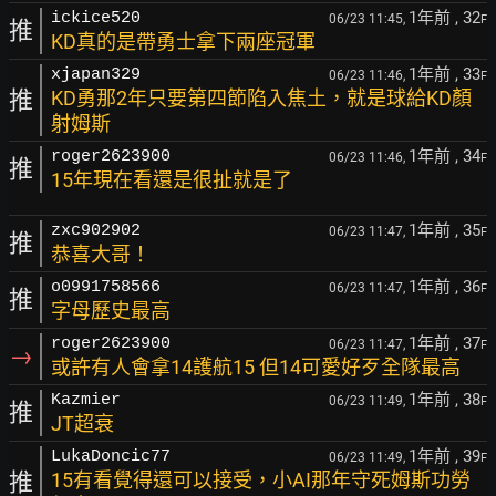
1年前
, 32
ickice520
06/23 11:45,
F
推
KD真的是帶勇士拿下兩座冠軍
1年前
, 33
xjapan329
06/23 11:46,
F
推
KD勇那2年只要第四節陷入焦土，就是球給KD顏
射姆斯
1年前
, 34
roger2623900
06/23 11:46,
F
推
15年現在看還是很扯就是了
1年前
, 35
zxc902902
06/23 11:47,
F
推
恭喜大哥！
1年前
, 36
o0991758566
06/23 11:47,
F
推
字母歷史最高
1年前
, 37
roger2623900
06/23 11:47,
F
→
或許有人會拿14護航15 但14可愛好歹全隊最高
1年前
, 38
Kazmier
06/23 11:49,
F
推
JT超衰
1年前
, 39
LukaDoncic77
06/23 11:49,
F
推
15有看覺得還可以接受，小AI那年守死姆斯功勞