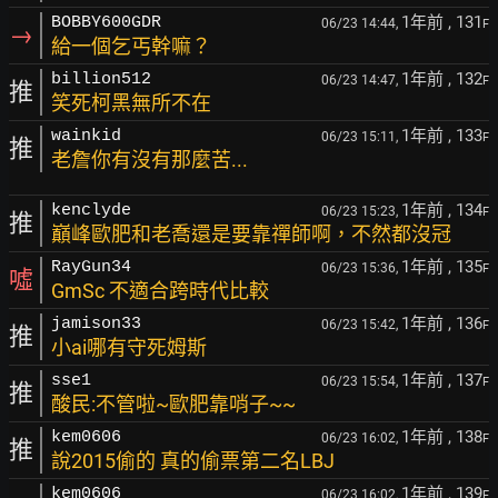
1年前
, 131
BOBBY600GDR
06/23 14:44,
F
→
給一個乞丐幹嘛？
1年前
, 132
billion512
06/23 14:47,
F
推
笑死柯黑無所不在
1年前
, 133
wainkid
06/23 15:11,
F
推
老詹你有沒有那麼苦...
1年前
, 134
kenclyde
06/23 15:23,
F
推
巔峰歐肥和老喬還是要靠禪師啊，不然都沒冠
1年前
, 135
RayGun34
06/23 15:36,
F
噓
GmSc 不適合跨時代比較
1年前
, 136
jamison33
06/23 15:42,
F
推
小ai哪有守死姆斯
1年前
, 137
sse1
06/23 15:54,
F
推
酸民:不管啦~歐肥靠哨子~~
1年前
, 138
kem0606
06/23 16:02,
F
推
說2015偷的 真的偷票第二名LBJ
1年前
, 139
kem0606
06/23 16:02,
F