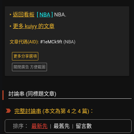
‣
返回看板
[
NBA
]
NBA.
‣
更多 kuiyy 的文章
文章代碼(AID):
#1eMCk9ft
(NBA)
更多分享選項
關閉廣告 方便截圖
討論串 (同標題文章)
完整討論串
(本文為第 4 之 4 篇)：
排序：
最新先
|
最舊先
|
留言數