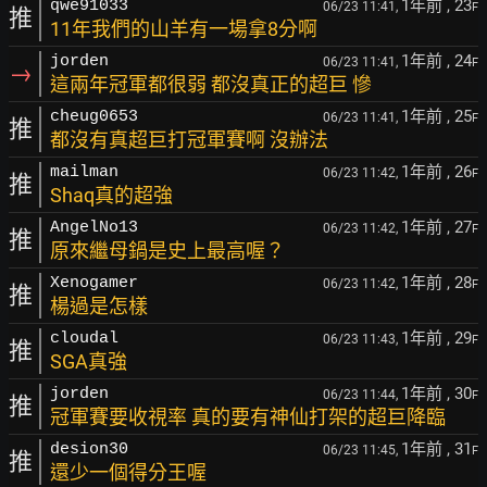
1年前
, 23
qwe91033
06/23 11:41,
F
推
11年我們的山羊有一場拿8分啊
1年前
, 24
jorden
06/23 11:41,
F
→
這兩年冠軍都很弱 都沒真正的超巨 慘
1年前
, 25
cheug0653
06/23 11:41,
F
推
都沒有真超巨打冠軍賽啊 沒辦法
1年前
, 26
mailman
06/23 11:42,
F
推
Shaq真的超強
1年前
, 27
AngelNo13
06/23 11:42,
F
推
原來繼母鍋是史上最高喔？
1年前
, 28
Xenogamer
06/23 11:42,
F
推
楊過是怎樣
1年前
, 29
cloudal
06/23 11:43,
F
推
SGA真強
1年前
, 30
jorden
06/23 11:44,
F
推
冠軍賽要收視率 真的要有神仙打架的超巨降臨
1年前
, 31
desion30
06/23 11:45,
F
推
還少一個得分王喔