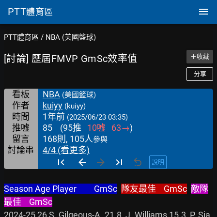
PTT
體育區
PTT體育區
/
NBA (美國籃球)
[討論] 歷屆FMVP GmSc效率值
＋收藏
分享
看板
NBA
(美國籃球)
作者
kuiyy
(kuiyy)
時間
1年前
(2025/06/23 03:35)
推噓
85
(
95
推
10
噓
63
→
)
留言
168則, 105人
參與
討論串
4/4 (看更多)
說明
Season Age Player         GmSc
隊友最佳    GmSc
敵隊
最佳    GmSc
2024-25 26 S. Gilgeous-A. 21.8  J. Williams 15.3  P. Sia