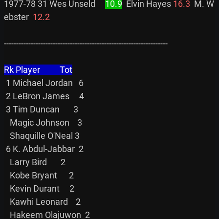
1977-78 31 Wes Unseld     
10.9
  Elvin Hayes 
16.3
  M. W
ebster  
12.2
-------------------------------------------------------------------

Rk Player          Tot
 1 Michael Jordan   6

 2 LeBron James     4

 3 Tim Duncan       3

   Magic Johnson    3

   Shaquille O'Neal 3

 6 K. Abdul-Jabbar  2

   Larry Bird       2

   Kobe Bryant      2

   Kevin Durant     2

   Kawhi Leonard    2

   Hakeem Olajuwon  2
