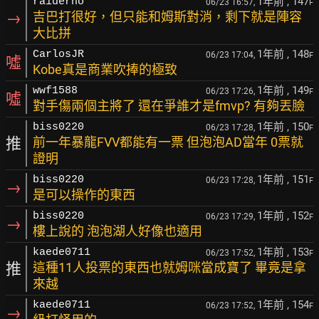
1年前
, 147
raiderho
06/23 16:57,
F
→
吉巴打很好，但只能和姆斯對消，剩下就是陣容
大比拼
1年前
, 148
CarlosJR
06/23 17:04,
F
噓
Kobe真是商業吹捧的極致
1年前
, 149
wwf1588
06/23 17:26,
F
噓
對手傷兩個主將了 還在爭誰才是fmvp? 有夠丟臉
1年前
, 150
biss0220
06/23 17:28,
F
推
前一年暴龍FVV都能有一票 但泡泡AD當年 0票就
證明
1年前
, 151
biss0220
06/23 17:28,
F
→
是可以操作的東西
1年前
, 152
biss0220
06/23 17:29,
F
→
樓上說的 泡泡湖人好像也適用
1年前
, 153
kaede0711
06/23 17:52,
F
推
這種11人投票的東西也就姆咪當成寶了 畢竟是拿
來越
1年前
, 154
kaede0711
06/23 17:52,
F
→