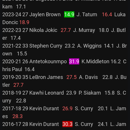
kam   17.1

2023-24 27 Jaylen Brown   
14.9
  J. Tatum    
16.4
  Luka 
Doncic 
18.9
2022-23 27 Nikola Jokic   
27.7
  J. Murray   18.0  J. Butl
er   17.4

2021-22 33 Stephen Curry  23.2  A. Wiggins  14.1  J. Br
own    15.5

2020-21 26 Antetokounmpo  
31.9
  K.Middleton 16.2  C
hris Paul  16.4

2019-20 35 LeBron James   
27.5
  A. Davis    22.8  J. Bu
tler   
27.7
2018-19 27 Kawhi Leonard  23.9  P. Siakam   15.8  S. C
urry    22.8

2017-18 29 Kevin Durant   
26.9
  S. Curry    20.1  L. Jam
es    
28.3
2016-17 28 Kevin Durant   
30.3
  S. Curry    24.1  L. Jam