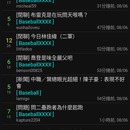
[
BaseballXXXX
]
17
micheal59
31分鐘前
,
08/06
[閒聊] 布雷克是在玩問天哏嗎？
5
[
BaseballXXXX
]
6
eunhailoveu
47分鐘前
,
08/06
[閒聊] 今日林佳緯（二軍）
12
[
BaseballXXXX
]
26
littledos
52分鐘前
,
08/06
[閒聊] 喬登是味全嚴父吧
6
[
BaseballXXXX
]
10
benson00825
53分鐘前
,
08/06
[新聞] 中職／葉總眼光超細！陳子豪：表現不好
會
5
[
Baseball
]
10
lamigo
54分鐘前
,
08/06
[問題] 問二壘跑者為什麼起跑
7
[
BaseballXXXX
]
15
kapture2204
1小時前
,
08/06