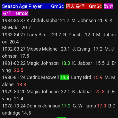
Season Age Player         GmSc
隊友最佳    GmSc
敵隊
最佳    GmSc
1984-85 37 K.Abdul-Jabbar 21.7  M. Johnson  20.9  K. 
McHale   20.7

1983-84 27 Larry Bird     23.7  R. Parish   12.0  M. Johns
on  20.4

1982-83 27 Moses Malone   23.1  J. Erving   17.2  M. J
ohnson  17.5

1981-82 22 Magic Johnson  
18.0
  K. Jabbar   15.5  J. Er
ving   
20.5
1980-81 24 Cedric Maxwell 
14.8
  Larry Bird  
15.9
  M. M
alone   
18.8
1979-80 20 Magic Johnson  22.1  K. Jabbar   
25.8
  J. Er
ving   21.4

1978-79 24 Dennis Johnson 
17.3
  G. Williams 
17.9
  B.D
andridge 14.5
