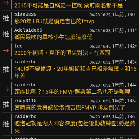
→
2015不可能是自稱史一控啊 票前兩名都不是
1年前
, 140
biss0220
06/23 16:29,
F
推
那20年 LBJ就是偷走吉巴的fmvp
1年前
, 141
Adelaide66
06/23 16:33,
F
推
鄉民最吹的單核小牛怎麼這麼低
1年前
, 142
tco
06/23 16:45,
F
→
2000年初期，真正的頂尖對決，在西冠
1年前
, 143
raiderho
06/23 16:52,
F
推
140樓不要偷渡，20年姆斯和吉巴相差無幾，和15
年差
1年前
, 144
raiderho
06/23 16:52,
F
→
距能比嗎？15年的FMVP選票第二名也不是咖哩
1年前
, 145
rudy0115
06/23 16:52,
F
推
當時真的覺得該給泡泡吉巴FMVP 隊友倒光了
1年前
, 146
raiderho
06/23 16:55,
F
推
泡泡冠就是湖人陣容深度(包括後勤教練團)勝過熱
火