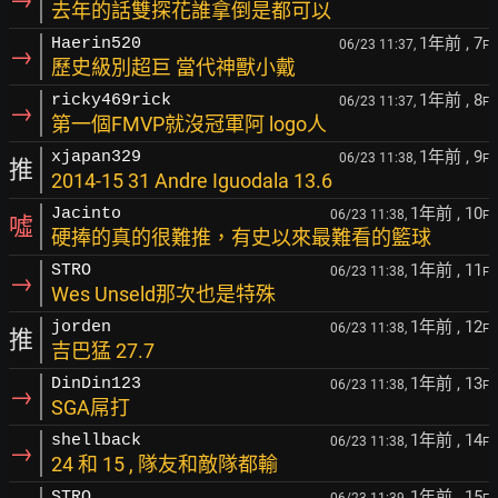
去年的話雙探花誰拿倒是都可以
1年前
, 7
Haerin520
06/23 11:37,
F
→
歷史級別超巨 當代神獸小戴
1年前
, 8
ricky469rick
06/23 11:37,
F
→
第一個FMVP就沒冠軍阿 logo人
1年前
, 9
xjapan329
06/23 11:38,
F
推
2014-15 31 Andre Iguodala 13.6
1年前
, 10
Jacinto
06/23 11:38,
F
噓
硬捧的真的很難推，有史以來最難看的籃球
1年前
, 11
STRO
06/23 11:38,
F
→
Wes Unseld那次也是特殊
1年前
, 12
jorden
06/23 11:38,
F
推
吉巴猛 27.7
1年前
, 13
DinDin123
06/23 11:38,
F
→
SGA屌打
1年前
, 14
shellback
06/23 11:38,
F
→
24 和 15 , 隊友和敵隊都輸
1年前
, 15
STRO