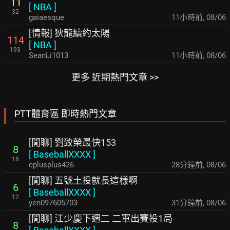
11
[
NBA
]
32
gaiaesque
11小時前
,
08/06
[情報] 狄龍續約太陽
114
[
NBA
]
193
SeanLi1013
11小時前
,
08/06
更多 近期熱門文章 >>
PTT體育區 即時熱門文章
[閒聊] 劉致榮最快153
8
[
BaseballXXXX
]
18
cplusplus426
28分鐘前
,
08/06
[閒聊] 五號土投就長這樣啊
6
[
BaseballXXXX
]
12
yen097605703
31分鐘前
,
08/06
[閒聊] 江少慶下週二 二軍出賽投1局
8