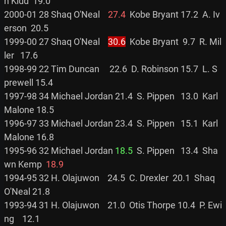
n Kidd  19.0

2000-01 28 Shaq O'Neal    
27.4
  Kobe Bryant 17.2  A. Iv
erson  20.5

1999-00 27 Shaq O'Neal    
30.6
  Kobe Bryant  9.7  R. Mil
ler   17.6

1998-99 22 Tim Duncan     22.6  D. Robinson 15.7  L. S
prewell 15.4

1997-98 34 Michael Jordan 21.4  S. Pippen   13.0  Karl 
Malone 18.5

1996-97 33 Michael Jordan 23.4  S. Pippen   15.1  Karl 
Malone 16.8

1995-96 32 Michael Jordan 
18.5
  S. Pippen   13.4  Sha
wn Kemp  
18.9
1994-95 32 H. Olajuwon    24.5  C. Drexler  20.1  Shaq 
O'Neal 21.8

1993-94 31 H. Olajuwon    21.0  Otis Thorpe 10.4  P. Ewi
ng    12.1
