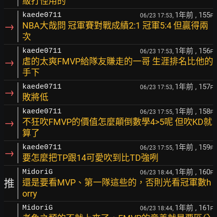
級打怪用的
1年前
, 155
kaede0711
06/23 17:53,
F
→
NBA大哉問 冠軍賽對戰成績2:1 冠軍5:4 但贏得兩
次
1年前
, 156
kaede0711
06/23 17:53,
F
→
虐的太爽FMVP給隊友賺走的一哥 生涯排名比他的
手下
1年前
, 157
kaede0711
06/23 17:53,
F
→
敗將低
1年前
, 158
kaede0711
06/23 17:55,
F
→
不狂吹FMVP的價值怎麼顛倒數學4>5呢 但吹KD就
算了
1年前
, 159
kaede0711
06/23 17:55,
F
→
要怎麼把TP跟14可愛吹到比TD強咧
1年前
, 160
MidoriG
06/23 18:44,
F
推
還是要看MVP、第一隊這些的，否則光看冠軍數h
orry
1年前
, 161
MidoriG
06/23 18:44,
F