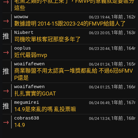
→
老魚之類的不就上來了，FMVP的意義就是要區分
這些
1年前
, 162
wowow
06/23 19:44,
F
→
數據證明 2014-15跟2023-24的FMVP給錯人了
1年前
, 163
Niubert
06/23 20:05,
F
推
司機吹單核奪冠那麼多年了
1年前
, 164
ooplus
06/23 20:44,
F
→
近代最弱mvp
1年前
, 165
woaifafewen
06/24 01:24,
F
推
商業聯盟不用太認真一堆獎都亂給 不過6冠6FMV
P還是
1年前
, 166
woaifafewen
06/24 01:25,
F
→
扎扎實實的GOAT
1年前
, 167
megumirei
06/24 06:49,
F
推
14.9是來亂的嗎 亂投票嘛
1年前
, 168
cobras638
06/24 13:24,
F
→
14.9