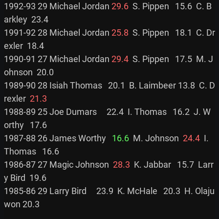
1992-93 29 Michael Jordan 
29.6
  S. Pippen   15.6  C. B
arkley  23.4

1991-92 28 Michael Jordan 
25.8
  S. Pippen   18.1  C. Dr
exler  18.4

1990-91 27 Michael Jordan 
29.4
  S. Pippen   17.5  M. J
ohnson  20.0

1989-90 28 Isiah Thomas   20.1  B. Laimbeer 13.8  C. D
rexler  
21.3
1988-89 25 Joe Dumars     22.4  I. Thomas   16.2  J. W
orthy   17.6

1987-88 26 James Worthy   
16.6
  M. Johnson  
24.4
  I. 
Thomas   16.6

1986-87 27 Magic Johnson  
28.3
  K. Jabbar   15.7  Larr
y Bird  19.6

1985-86 29 Larry Bird     23.9  K. McHale   20.3  H. Olaju
won 20.3
