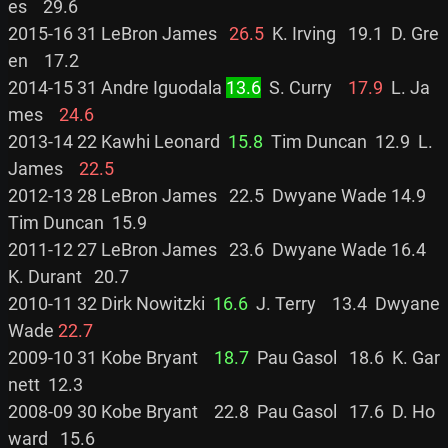
es    29.6

2015-16 31 LeBron James   
26.5
  K. Irving   19.1  D. Gre
en    17.2

2014-15 31 Andre Iguodala 
13.6
  S. Curry    
17.9
  L. Ja
mes    
24.6
2013-14 22 Kawhi Leonard  
15.8
  Tim Duncan  12.9  L. 
James    
22.5
2012-13 28 LeBron James   22.5  Dwyane Wade 14.9  
Tim Duncan  15.9

2011-12 27 LeBron James   23.6  Dwyane Wade 16.4  
K. Durant   20.7

2010-11 32 Dirk Nowitzki  
16.6
  J. Terry    13.4  Dwyane 
Wade 
22.7
2009-10 31 Kobe Bryant    
18.7
  Pau Gasol   18.6  K. Gar
nett  12.3

2008-09 30 Kobe Bryant    22.8  Pau Gasol   17.6  D. Ho
ward   15.6
