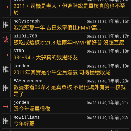
06/23 11:39,
F
→
2011，司機是老大，但進階說是單核真的也不至
於
1年前
, 16
holyseraph
06/23 11:39,
F
推
泡泡冠那一年 吉巴效率值比FMVP高...
1年前
, 17
a11011788
06/23 11:39,
F
噓
飯吃成這樣才21.8 這兩年FMVP都好普 沒超巨感
1年前
, 18
STRO
06/23 11:39,
F
→
93～94，大夢真的狠甩隊友
1年前
, 19
jorden
06/23 11:40,
F
推
2011年其實是小牛全員爆氣 司機穩穩收尾
1年前
, 20
FAYeeeeeeee
06/23 11:40,
F
推
數據來看06韋才是真單核 不過他場外有另一核就
是了
1年前
, 21
jorden
06/23 11:40,
F
→
跟今年溜馬很像
1年前
, 22
MoWilliams
06/23 11:40,
F
推
今年好弱