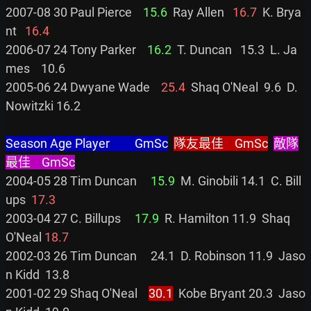
2007-08 30 Paul Pierce    
15.6
  Ray Allen   
16.7
  K. Brya
nt   
16.4
2006-07 24 Tony Parker    
16.2
  T. Duncan   15.3  L. Ja
mes    10.6

2005-06 24 Dwyane Wade    
25.4
  Shaq O'Neal  9.6  D. 
Nowitzki 16.2

Season Age Player         GmSc
隊友最佳    GmSc
敵隊
最佳    GmSc
2004-05 28 Tim Duncan     
15.9
  M. Ginobili 14.1  C. Bill
ups  
17.3
2003-04 27 C. Billups     
17.9
  R. Hamilton 11.9  Shaq 
O'Neal 
18.7
2002-03 26 Tim Duncan     24.1  D. Robinson 11.9  Jaso
n Kidd  13.8

2001-02 29 Shaq O'Neal    
30.1
  Kobe Bryant 20.3  Jaso