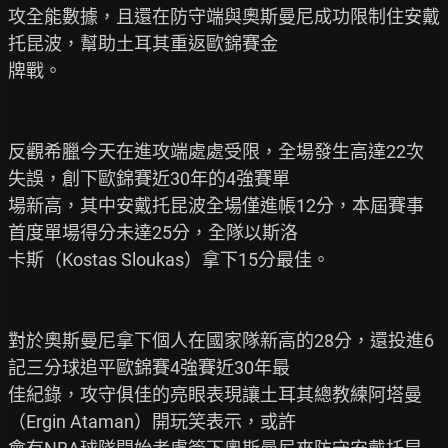
攻全能數據，且還在防守端與奧斯曼尼成功限制住安戴
托昆波，幫助土耳其重返歐錦賽金

牌戰。

反觀希臘今天在進攻端處處受限，全場發生高達22次
失誤，創下歐錦賽近30年的4強賽單

場新高，其中安戴托昆波全場僅進帳12分，本屆賽事
首度單場得分未達25分，全隊以斯洛

卡斯（Kostas Sloukas）拿下15分最佳。

對於奧斯曼尼拿下個人在國家隊新高的28分，還投進6
記三分球追平歐錦賽4強賽近30年最

佳紀錄，攻守俱佳的亮眼表現讓土耳其總教練阿塔曼
（Ergin Ataman）開玩笑表示，或許
