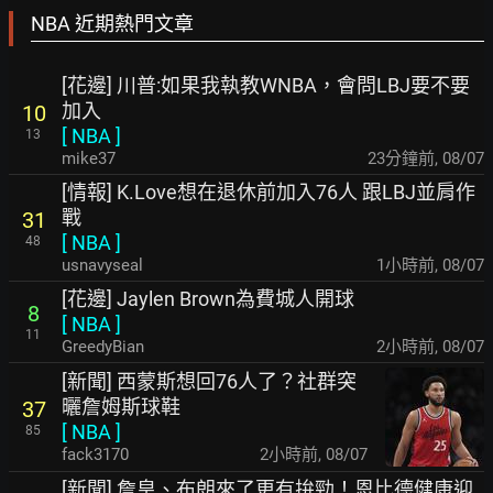
NBA 近期熱門文章
[花邊] 川普:如果我執教WNBA，會問LBJ要不要
加入
10
[
NBA
]
13
mike37
23分鐘前
,
08/07
[情報] K.Love想在退休前加入76人 跟LBJ並肩作
戰
31
[
NBA
]
48
usnavyseal
1小時前
,
08/07
[花邊] Jaylen Brown為費城人開球
8
[
NBA
]
11
GreedyBian
2小時前
,
08/07
[新聞] 西蒙斯想回76人了？社群突
曬詹姆斯球鞋
37
[
NBA
]
85
fack3170
2小時前
,
08/07
[新聞] 詹皇、布朗來了更有拚勁！恩比德健康迎