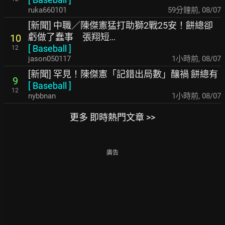
ruka660101
59分鐘前
,
08/07
[新聞] 中職／陳傑憲猛打助獅2戰25安！餅總卻
虧做了蠢事 張翔短…
10
[
Baseball
]
12
jason050117
1小時前
,
08/07
[新聞] 罕見！陳傑憲「記錯出局數」釀禍 餅總有
9
[
Baseball
]
12
nybbnan
1小時前
,
08/07
更多 即時熱門文章 >>
廣告