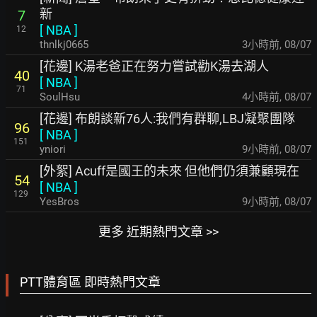
新
7
[
NBA
]
12
thnlkj0665
3小時前
,
08/07
[花邊] K湯老爸正在努力嘗試勸K湯去湖人
40
[
NBA
]
71
SoulHsu
4小時前
,
08/07
[花邊] 布朗談新76人:我們有群聊,LBJ凝聚團隊
96
[
NBA
]
151
yniori
9小時前
,
08/07
[外絮] Acuff是國王的未來 但他們仍須兼顧現在
54
[
NBA
]
129
YesBros
9小時前
,
08/07
更多 近期熱門文章 >>
PTT體育區 即時熱門文章