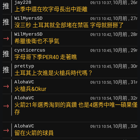
10月前
, 26
jay228
09/13 10:37,
F
推
上季中還在吹字母長出中距離
10月前
, 27
WilMyersSD
09/13 10:42,
F
推
沒三秒 土耳其就全部堵在禁區 字母就掰掰了
10月前
, 28
WilMyersSD
09/13 10:42,
F
→
希臘後衛也不爭氣
10月前
, 29
cysticercus
09/13 10:45,
F
推
字母哥下季PER40 走著瞧
10月前
, 30
prettyp
09/13 10:45,
F
推
土耳其上次進是火槍兵時代嗎？
10月前
, 31
AlohaVC
09/13 10:50,
F
→
火槍兵&Okur
10月前
, 32
AlohaVC
09/13 10:54,
F
→
火箭21年選秀淘到的真鑽 也是4選秀中唯一碩果僅
存
10月前
, 33
AlohaVC
09/13 10:54,
F
→
留在火箭的球員