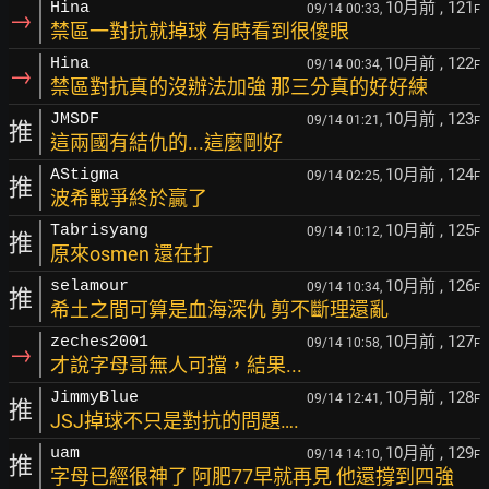
10月前
, 121
Hina
09/14 00:33,
F
→
禁區一對抗就掉球 有時看到很傻眼
10月前
, 122
Hina
09/14 00:34,
F
→
禁區對抗真的沒辦法加強 那三分真的好好練
10月前
, 123
JMSDF
09/14 01:21,
F
推
這兩國有結仇的...這麼剛好
10月前
, 124
AStigma
09/14 02:25,
F
推
波希戰爭終於贏了
10月前
, 125
Tabrisyang
09/14 10:12,
F
推
原來osmen 還在打
10月前
, 126
selamour
09/14 10:34,
F
推
希土之間可算是血海深仇 剪不斷理還亂
10月前
, 127
zeches2001
09/14 10:58,
F
→
才說字母哥無人可擋，結果...
10月前
, 128
JimmyBlue
09/14 12:41,
F
推
JSJ掉球不只是對抗的問題….
10月前
, 129
uam
09/14 14:10,
F
推
字母已經很神了 阿肥77早就再見 他還撐到四強