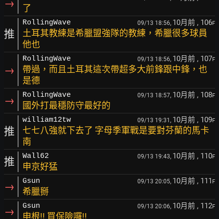
→
了
10月前
, 106
RollingWave
09/13 18:56,
F
推
土耳其教練是希臘盟強隊的教練，希臘很多球員
他也
10月前
, 107
RollingWave
09/13 18:56,
F
→
帶過，而且土耳其這次帶超多大前鋒跟中鋒，也
是德
10月前
, 108
RollingWave
09/13 18:57,
F
→
國外打最穩防守最好的
10月前
, 109
william12tw
09/13 19:31,
F
推
七七八強就下去了 字母季軍戰是要對芬蘭的馬卡
南
10月前
, 110
Wall62
09/13 19:43,
F
推
申京好猛
10月前
, 111
Gsun
09/13 20:05,
F
→
希臘掰
10月前
, 112
Gsun
09/13 20:06,
F
→
申根!! 買保險囉!!