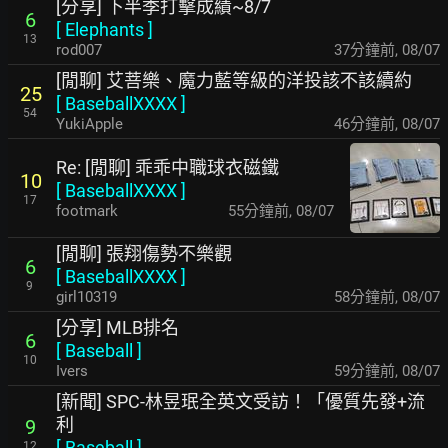
[分享] 下半季打擊成績~8/7
6
[
Elephants
]
13
rod007
37分鐘前
,
08/07
[閒聊] 艾菩樂、魔力藍等級的洋投該不該續約
25
[
BaseballXXXX
]
54
YukiApple
46分鐘前
,
08/07
Re: [閒聊] 乖乖中職球衣磁鐵
10
[
BaseballXXXX
]
17
footmark
55分鐘前
,
08/07
[閒聊] 張翔傷勢不樂觀
6
[
BaseballXXXX
]
9
girl10319
58分鐘前
,
08/07
[分享] MLB排名
6
[
Baseball
]
10
Ivers
59分鐘前
,
08/07
[新聞] SPC-林昱珉全英文受訪！「優質先發+流
利
9
[
Baseball
]
12