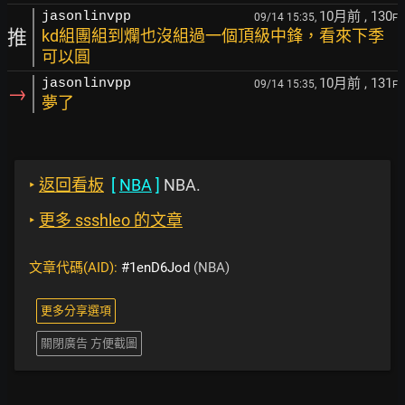
10月前
, 130
jasonlinvpp
09/14 15:35,
F
推
kd組團組到爛也沒組過一個頂級中鋒，看來下季
可以圓
10月前
, 131
jasonlinvpp
09/14 15:35,
F
→
夢了
‣
返回看板
[
NBA
]
NBA.
‣
更多 ssshleo 的文章
文章代碼(AID):
#1enD6Jod
(NBA)
更多分享選項
關閉廣告 方便截圖