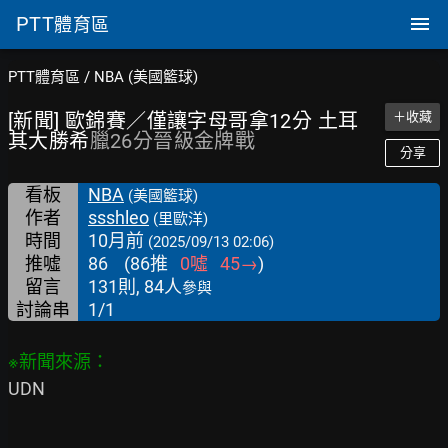
PTT
體育區
PTT體育區
/
NBA (美國籃球)
[新聞] 歐錦賽／僅讓字母哥拿12分 土耳
＋收藏
其大勝希
臘26分晉級金牌戰
分享
看板
NBA
(美國籃球)
作者
ssshleo
(里歐洋)
時間
10月前
(2025/09/13 02:06)
推噓
86
(
86
推
0
噓
45
→
)
留言
131則, 84人
參與
討論串
1/1
UDN
