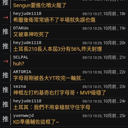
推
Sengun要進化噴火龍了
10月前
, 18
heyjude1118
09/13 10:27,
F
→
希臘後衛常常過不了半場就失誤也傷
10月前
, 19
OTAKUo
09/13 10:29,
F
推
又被車神吹死了
10月前
, 20
heyjude1118
09/13 10:29,
F
推
土耳長210長人本屆3分有56%,昨天射爆
10月前
, 21
SCLPAL
09/13 10:29,
F
→
huh?
10月前
, 22
ARTORIA
09/13 10:30,
F
推
字母哥剛被各大YT吹完一輪就...
10月前
, 23
sezna
09/13 10:31,
F
推
神棍左打約基奇右打字母哥，MVP級穩了
10月前
, 24
heyjude1118
09/13 10:33,
F
推
土耳其：我們不用拿槍就守住字母
10月前
, 25
yuenwwjd
09/13 10:33,
F
推
KD準備輔佐這棍了~