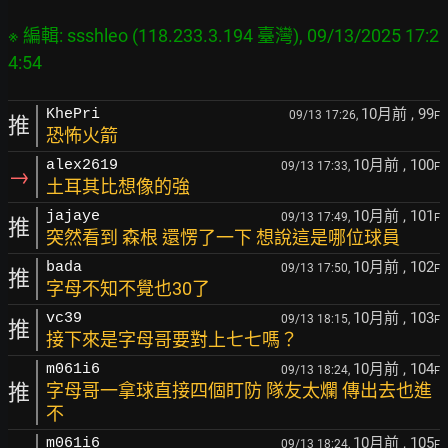
※ 編輯: ssshleo (118.233.3.194 臺灣), 09/13/2025 17:2
10月前
, 99
KhePri
09/13 17:26,
F
推
恐怖火箭
10月前
, 100
alex2619
09/13 17:33,
F
→
土耳其比想像的強
10月前
, 101
jajaye
09/13 17:49,
F
推
突然看到 森根 還愣了一下 想說這是哪位球員
10月前
, 102
bada
09/13 17:50,
F
推
字母不知不覺也30了
10月前
, 103
vc39
09/13 18:15,
F
推
接下來是字母哥要對上七七嗎？
10月前
, 104
m061i6
09/13 18:24,
F
推
字母哥一拿球直接四個盯防 隊友太爛 傳出去也進
不
10月前
, 105
m061i6
09/13 18:24,
F