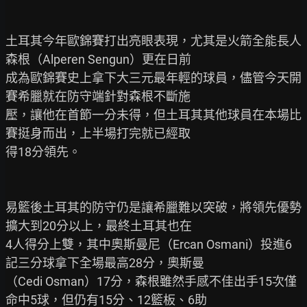
土耳其今年歐錦賽打出亮眼表現，尤其是火箭全能長人
森根（Alperen Sengun）更在日前

成為歐錦賽史上拿下大三元最年輕的球員，儘管今天開
賽希臘就在防守端針對森根不斷施

壓，讓他在首節一分未得，但土耳其其他球員在本場比
賽挺身而出，上半場打完就已經取

得18分領先。

易籃後土耳其的防守仍是讓希臘難以突破，將領先優勢
擴大到20分以上，最終土耳其也在

4人得分上雙，其中奧斯曼尼（Ercan Osmani）投進6
記三分球拿下全場最高28分，奧斯曼

（Cedi Osman）17分，森根雖然手感不佳出手15次僅
命中5球，但仍有15分、12籃板、6助
