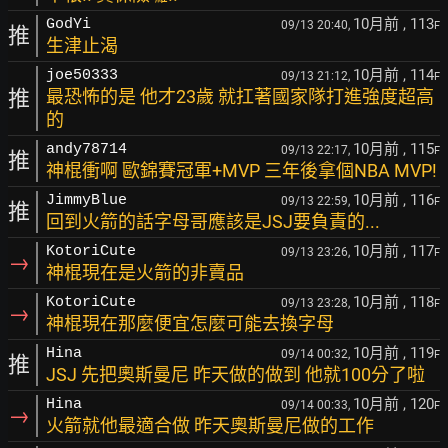
10月前
, 113
GodYi
09/13 20:40,
F
推
生津止渴
10月前
, 114
joe50333
09/13 21:12,
F
推
最恐怖的是 他才23歲 就扛著國家隊打進強度超高
的
10月前
, 115
andy78714
09/13 22:17,
F
推
神棍衝啊 歐錦賽冠軍+MVP 三年後拿個NBA MVP!
10月前
, 116
JimmyBlue
09/13 22:59,
F
推
回到火箭的話字母哥應該是JSJ要負責的...
10月前
, 117
KotoriCute
09/13 23:26,
F
→
神棍現在是火箭的非賣品
10月前
, 118
KotoriCute
09/13 23:28,
F
→
神棍現在那麼便宜怎麼可能去換字母
10月前
, 119
Hina
09/14 00:32,
F
推
JSJ 先把奧斯曼尼 昨天做的做到 他就100分了啦
10月前
, 120
Hina
09/14 00:33,
F
→
火箭就他最適合做 昨天奧斯曼尼做的工作