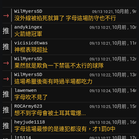
10月前
, 9
WilMyersSD
09/13 10:21,
F
→
沒外線被掐死就算了 字母這場防守也不行
10月前
, 10
andykingex
09/13 10:21,
F
推
火箭總冠軍
10月前
, 11
vicisicdtwas
09/13 10:21,
F
推
神棍表現超扯
10月前
, 12
WilMyersSD
09/13 10:21,
F
→
果然就是欺負一下禁區不太行的球隊
10月前
, 13
WilMyersSD
09/13 10:22,
F
→
這場希臘後衛有時過半場都吃力
10月前
, 14
lawenwen
09/13 10:24,
F
推
字母吹不見了
10月前
, 15
ROCArmy623
09/13 10:25,
F
推
想不到字母會被土耳其電爆...
10月前
, 16
heyjude1118
09/13 10:26,
F
推
字母這場最惨的是連犯都沒有，才1罰0中
10月前
, 17
lt5114
09/13 10:27,
F