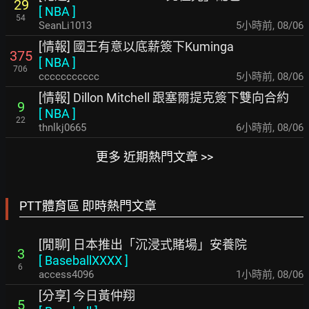
29
[
NBA
]
54
SeanLi1013
5小時前
,
08/06
[情報] 國王有意以底薪簽下Kuminga
375
[
NBA
]
706
ccccccccccc
5小時前
,
08/06
[情報] Dillon Mitchell 跟塞爾提克簽下雙向合約
9
[
NBA
]
22
thnlkj0665
6小時前
,
08/06
更多 近期熱門文章 >>
PTT體育區 即時熱門文章
[閒聊] 日本推出「沉浸式賭場」安養院
3
[
BaseballXXXX
]
6
access4096
1小時前
,
08/06
[分享] 今日黃仲翔
5