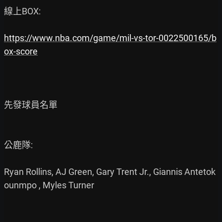
線上BOX:

https://www.nba.com/game/mil-vs-tor-0022500165/b
ox-score
先發球員名單

公鹿隊:

Ryan Rollins, AJ Green, Gary Trent Jr., Giannis Antetok
ounmpo , Myles Turner
