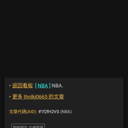
‣
返回看板
[
NBA
]
NBA.
‣
更多 thnlkj0665 的文章
文章代碼(AID):
#1f2fH2VS
(NBA)
關閉廣告 方便截圖