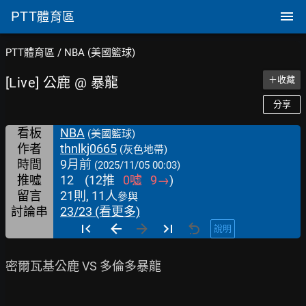
PTT
體育區
PTT體育區
/
NBA (美國籃球)
[Live] 公鹿 @ 暴龍
＋收藏
分享
看板
NBA
(美國籃球)
作者
thnlkj0665
(灰色地帶)
時間
9月前
(2025/11/05 00:03)
推噓
12
(
12
推
0
噓
9
→
)
留言
21則, 11人
參與
討論串
23/23 (看更多)
說明
密爾瓦基公鹿 VS 多倫多暴龍
