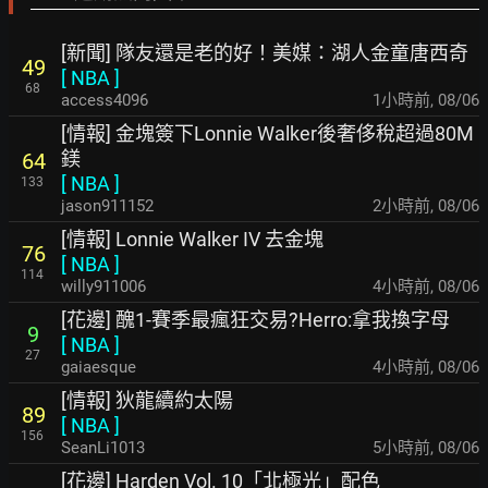
[新聞] 隊友還是老的好！美媒：湖人金童唐西奇
49
[
NBA
]
68
access4096
1小時前
,
08/06
[情報] 金塊簽下Lonnie Walker後奢侈稅超過80M
鎂
64
[
NBA
]
133
jason911152
2小時前
,
08/06
[情報] Lonnie Walker IV 去金塊
76
[
NBA
]
114
willy911006
4小時前
,
08/06
[花邊] 醜1-賽季最瘋狂交易?Herro:拿我換字母
9
[
NBA
]
27
gaiaesque
4小時前
,
08/06
[情報] 狄龍續約太陽
89
[
NBA
]
156
SeanLi1013
5小時前
,
08/06
[花邊] Harden Vol. 10「北極光」配色