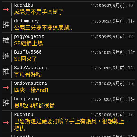
9月前
, 10
kuchibu
11/05 09:37,
F
→
感覺是不是手凹斷了
9月前
, 11
dodomoney
11/05 09:37,
F
推
公鹿三分要不要這麼爛..
9月前
, 12
pigyougetit
11/05 09:59,
F
推
SB繼續上場
9月前
, 13
BigFly5566
11/05 10:01,
F
推
SB回來了
9月前
, 14
SadoYasutora
11/05 10:02,
F
推
字母哥好噁
9月前
, 15
SadoYasutora
11/05 10:02,
F
→
四夾一樣And1
9月前
, 16
hungtzung
11/05 10:07,
F
推
暴龍2-4號都很猛
9月前
, 17
kuchibu
11/05 10:08,
F
→
巴恩斯還是硬要打唷？手上有護具，很想報上一
場仇