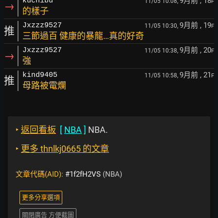
9月前
, 18
kuchibu
11/05 10:08,
F
→
的樣子
9月前
, 19
Jxzzz9527
11/05 10:30,
F
推
三節過百 健康的暴龍…真的好奇
9月前
, 20
Jxzzz9527
11/05 10:38,
F
→
強
9月前
, 21
kind9405
11/05 10:58,
F
推
母路被電爛
‣
返回看板
[
NBA
]
NBA.
‣
更多 thnlkj0665 的文章
文章代碼(AID):
#1f2fH2VS
(NBA)
更多分享選項
關閉廣告 方便截圖