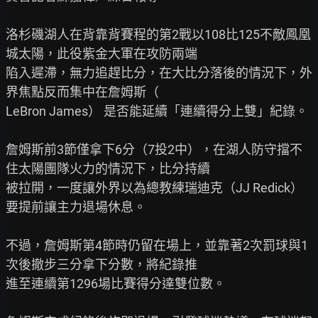
洛杉磯湖人在背靠背賽程的第2戰以108比125不敵鳳凰
城太陽，此役紫金大軍在攻防兩端

陷入遲滯，無力追趕比分，在大比分落後的情況下，外
界焦點反而集中在詹姆斯（

LeBron James） 是否能延續「連續得分上雙」紀錄。

詹姆斯前3節僅拿下6分（7投2中），在湖人防守擋不
住太陽團隊火力的情況下，比分持續

被拉開，一度讓外界以為總教練瑞迪克（JJ Redick） 
要提前讓主力退場休息。

不過，詹姆斯第4節時仍留在場上，並靠著2次罰球與1
次後撤步三分拿下分數，將紀錄推

進至連續第1296場比賽得分達雙位數。
