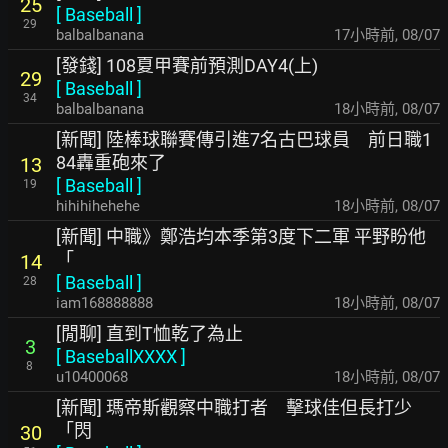
25
[
Baseball
]
29
balbalbanana
17小時前
,
08/07
[發錢] 108夏甲賽前預測DAY4(上)
29
[
Baseball
]
34
balbalbanana
18小時前
,
08/07
[新聞] 陸棒球聯賽傳引進7名古巴球員 前日職1
84轟重砲來了
13
[
Baseball
]
19
hihihihehehe
18小時前
,
08/07
[新聞] 中職》鄭浩均本季第3度下二軍 平野盼他
「
14
[
Baseball
]
28
iam168888888
18小時前
,
08/07
[閒聊] 直到T恤乾了為止
3
[
BaseballXXXX
]
8
u10400068
18小時前
,
08/07
[新聞] 瑪帝斯觀察中職打者 擊球佳但長打少
「閃
30