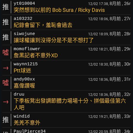
8月前
, 26
yt010004
12/02 17:38,
F
推
突然想到以前的 Bob Sura / Ricky Davis
8月前
, 27
a103232
12/02 18:06,
F
推
紀錄會留下，羞恥會過去
8月前
, 28
siwojune
12/02 18:09,
F
推
讓球權讓到沒得分是不是不想打了
8月前
, 29
momoflower
12/02 18:21,
F
噓
詹黑記者不意外XD
8月前
, 30
waynn1215
12/02 18:30,
F
→
Ptt球迷
8月前
, 31
andy00xx
12/02 18:36,
F
噓
嘉偉讚喔
8月前
, 32
druu
12/02 18:36,
F
→
下季板凳出發調節體力場場十分、拼個最佳第六
人吧
8月前
, 33
windid
12/02 19:21,
F
推
羌羌不意外
8月前
, 34
PaulPierce34
12/02 20:59,
F