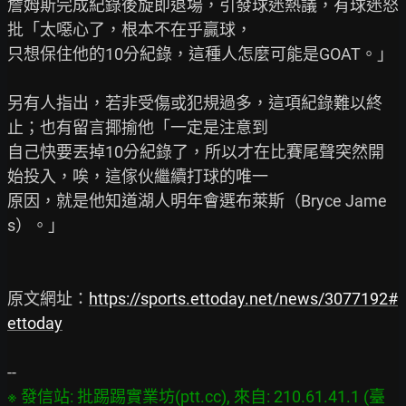
詹姆斯完成紀錄後旋即退場，引發球迷熱議，有球迷怒
批「太噁心了，根本不在乎贏球，

只想保住他的10分紀錄，這種人怎麼可能是GOAT。」

另有人指出，若非受傷或犯規過多，這項紀錄難以終
止；也有留言揶揄他「一定是注意到

自己快要丟掉10分紀錄了，所以才在比賽尾聲突然開
始投入，唉，這傢伙繼續打球的唯一

原因，就是他知道湖人明年會選布萊斯（Bryce Jame
s）。」

原文網址：
https://sports.ettoday.net/news/3077192#
ettoday
※ 發信站: 批踢踢實業坊(ptt.cc), 來自: 210.61.41.1 (臺