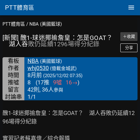
PTT
體育區
PTT體育區
/
NBA (美國籃球)
[新聞] 醜1-球迷揶揄詹皇：怎是GOAT？
＋收藏
湖人吞
敗仍延續1296場得分紀錄
分享
看板
NBA
(美國籃球)
作者
whj0530
(億載金城武)
時間
8月前
(2025/12/02 07:35)
推噓
8
(
17
推
9
噓
16
→
)
留言
42則, 36人
參與
討論串
1/1
醜1-球迷揶揄詹皇：怎是GOAT？　湖人吞敗仍延續12
96場得分紀錄

實習記者蘇嘉偉／綜合報導
