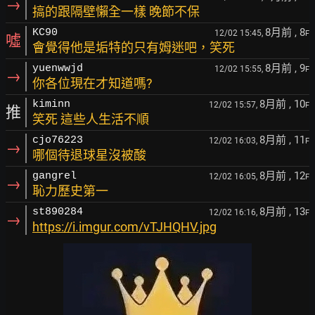
→
搞的跟隔壁懶全一樣 晚節不保
8月前
, 8
KC90
12/02 15:45,
F
噓
會覺得他是垢特的只有姆迷吧，笑死
8月前
, 9
yuenwwjd
12/02 15:55,
F
→
你各位現在才知道嗎?
8月前
, 10
kiminn
12/02 15:57,
F
推
笑死 這些人生活不順
8月前
, 11
cjo76223
12/02 16:03,
F
→
哪個待退球星沒被酸
8月前
, 12
gangrel
12/02 16:05,
F
→
恥力歷史第一
8月前
, 13
st890284
12/02 16:16,
F
→
https://i.imgur.com/vTJHQHV.jpg