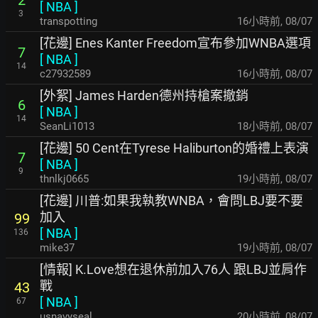
2
[
NBA
]
3
transpotting
16小時前
,
08/07
[花邊] Enes Kanter Freedom宣布參加WNBA選項
7
[
NBA
]
14
c27932589
16小時前
,
08/07
[外絮] James Harden德州持槍案撤銷
6
[
NBA
]
14
SeanLi1013
18小時前
,
08/07
[花邊] 50 Cent在Tyrese Haliburton的婚禮上表演
7
[
NBA
]
9
thnlkj0665
19小時前
,
08/07
[花邊] 川普:如果我執教WNBA，會問LBJ要不要
加入
99
[
NBA
]
136
mike37
19小時前
,
08/07
[情報] K.Love想在退休前加入76人 跟LBJ並肩作
戰
43
[
NBA
]
67
usnavyseal
20小時前
,
08/07