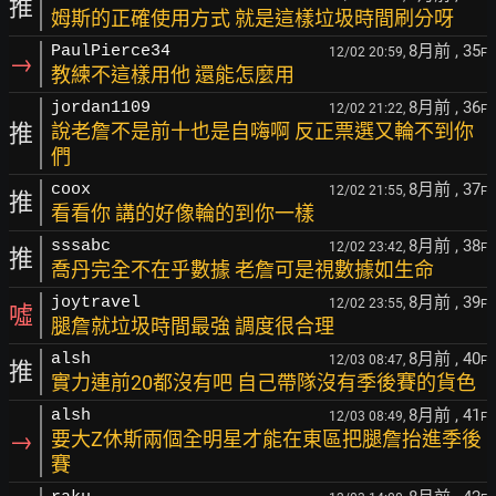
推
姆斯的正確使用方式 就是這樣垃圾時間刷分呀
8月前
, 35
PaulPierce34
12/02 20:59,
F
→
教練不這樣用他 還能怎麼用
8月前
, 36
jordan1109
12/02 21:22,
F
推
說老詹不是前十也是自嗨啊 反正票選又輪不到你
們
8月前
, 37
coox
12/02 21:55,
F
推
看看你 講的好像輪的到你一樣
8月前
, 38
sssabc
12/02 23:42,
F
推
喬丹完全不在乎數據 老詹可是視數據如生命
8月前
, 39
joytravel
12/02 23:55,
F
噓
腿詹就垃圾時間最強 調度很合理
8月前
, 40
alsh
12/03 08:47,
F
推
實力連前20都沒有吧 自己帶隊沒有季後賽的貨色
8月前
, 41
alsh
12/03 08:49,
F
→
要大Z休斯兩個全明星才能在東區把腿詹抬進季後
賽