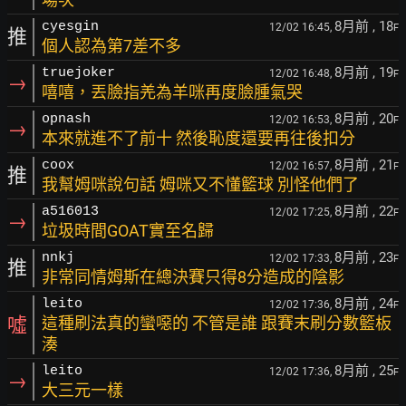
8月前
, 18
cyesgin
12/02 16:45,
F
推
個人認為第7差不多
8月前
, 19
truejoker
12/02 16:48,
F
→
嘻嘻，丟臉指羌為羊咪再度臉腫氣哭
8月前
, 20
opnash
12/02 16:53,
F
→
本來就進不了前十 然後恥度還要再往後扣分
8月前
, 21
coox
12/02 16:57,
F
推
我幫姆咪說句話 姆咪又不懂籃球 別怪他們了
8月前
, 22
a516013
12/02 17:25,
F
→
垃圾時間GOAT實至名歸
8月前
, 23
nnkj
12/02 17:33,
F
推
非常同情姆斯在總決賽只得8分造成的陰影
8月前
, 24
leito
12/02 17:36,
F
噓
這種刷法真的蠻噁的 不管是誰 跟賽末刷分數籃板
湊
8月前
, 25
leito
12/02 17:36,
F
→
大三元一樣