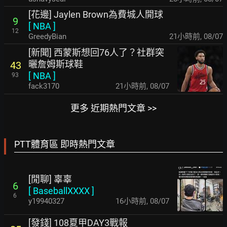
[花邊] Jaylen Brown為費城人開球
9
[
NBA
]
12
GreedyBian
21小時前
,
08/07
[新聞] 西蒙斯想回76人了？社群突
曬詹姆斯球鞋
43
[
NBA
]
93
fack3170
21小時前
,
08/07
更多 近期熱門文章 >>
PTT體育區 即時熱門文章
[閒聊] 辜辜
6
[
BaseballXXXX
]
6
y19940327
16小時前
,
08/07
[發錢] 108夏甲DAY3戰報