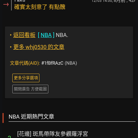
8月前
, 42
raku
12/03 14:00,
F
→
確實太刻意了 有點醜
‣
返回看板
[
NBA
]
NBA.
‣
更多 whj0530 的文章
文章代碼(AID):
#1fBfRAzC
(NBA)
更多分享選項
關閉廣告 方便截圖
NBA 近期熱門文章
[花邊] 斑馬帶隊友參觀羅浮宮