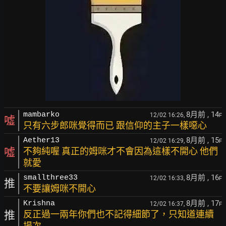
8月前
, 14
mambarko
12/02 16:26,
F
噓
只有六步郎咪覺得而已 跟信仰的主子一樣噁心
8月前
, 15
Aether13
12/02 16:29,
F
噓
不夠純喔 真正的姆咪才不會因為這樣不開心 他們
就愛
8月前
, 16
smallthree33
12/02 16:33,
F
推
不要讓姆咪不開心
8月前
, 17
Krishna
12/02 16:37,
F
推
反正過一兩年你們也不記得細節了，只知道連續
場次