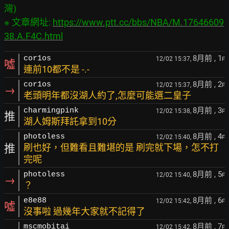
灣)

※ 文章網址: 
https://www.ptt.cc/bbs/NBA/M.17646609
38.A.F4C.html
8月前
, 1
cor1os
12/02 15:37,
F
噓
連前10都不是 -.-
8月前
, 2
cor1os
12/02 15:37,
F
→
老頭明年都沒湖人約了,怎麼可能選二皇子
8月前
, 3
charmingpink
12/02 15:38,
F
推
湖人姆斯拜託拿到10分
8月前
, 4
photoless
12/02 15:40,
F
推
刷也好，但難看且難堪的是 刷完就下場，怎不打
完呢
8月前
, 5
photoless
12/02 15:40,
F
→
？
8月前
, 6
e8e88
12/02 15:42,
F
噓
沒事啦 過幾年大家就不記得了
8月前
, 7
mscmobitai
12/02 15:42,
F