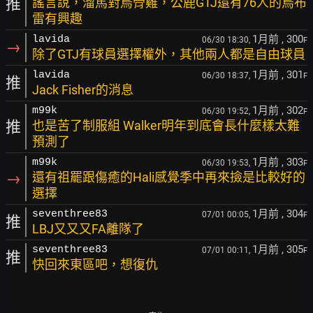
推
謠言說，溜馬對烏骨雞，公鹿GTJ還有76人的烏布
雷有興趣
1月前
, 300
lavida
06/30 18:30,
F
→
除了GTJ有球員選擇權外，其他兩人都是自由球員
1月前
, 301
lavida
06/30 18:37,
F
推
Jack Fisher的消息
1月前
, 302
m99k
06/30 19:52,
F
推
也是苦了制服組 Walker明年到底會長什麼樣太難
預測了
1月前
, 303
m99k
06/30 19:53,
F
→
還有祖罷跟傷癒的Hali感覺季中再來撿是比較好的
選擇
1月前
, 304
seventhree83
07/01 00:05,
F
推
LBJ又又又FA離隊了
1月前
, 305
seventhree83
07/01 00:11,
F
推
快回來東區吧，想復仇