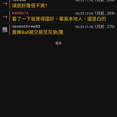
1月前
, 268
lavida
06/25 11:36,
F
→
球迷好像很不爽?
1月前
, 269
k960674
06/25 12:09,
F
→
看了一下我覺得還好，畢竟本地人，還是白的
1月前
, 270
seventhree83
06/25 21:38,
F
推
黃蜂Ball被交易至灰狼(驚
廣告