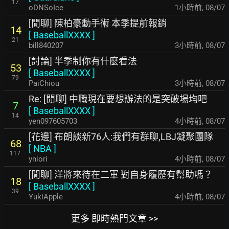
17
oDNSoIce
1小時前
,
08/07
[閒聊] 陳柏豪動手術 本季提前報銷
14
[
BaseballXXXX
]
21
bill840207
3小時前
,
08/07
[討論] 半季制你有什麼看法
53
[
BaseballXXXX
]
79
PaiChiou
3小時前
,
08/07
Re: [閒聊] 中職現在要想辦法的是突破場均吧
7
[
BaseballXXXX
]
14
yen097605703
4小時前
,
08/07
[花邊] 布朗談新76人:我們有群聊,LBJ凝聚團隊
68
[
NBA
]
117
yniori
4小時前
,
08/07
[閒聊] 洋將來待在二軍 對自身履歷有幫助嗎？
18
[
BaseballXXXX
]
39
YukiApple
4小時前
,
08/07
更多 即時熱門文章 >>