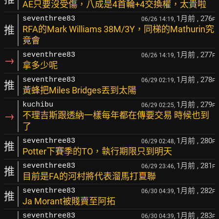
AE只要沒受傷，八成是4首輪+4交換權，太貴啦
1月前
, 276
seventhree83
06/26 14:19,
F
推
RFA的Mark Williams 38M/3Y，同梯的Mathurin究
竟會
1月前
, 277
seventhree83
06/26 14:19,
F
→
拿多少呢
1月前
, 278
seventhree83
06/29 02:19,
F
推
黃蜂把Miles Bridges丟到太陽
1月前
, 279
kuchibu
06/29 02:25,
F
→
不理吉斯跟透納一樣每年都在傳要交易 時候也到
了
1月前
, 280
seventhree83
06/29 02:48,
F
推
Potter下賽季的TO，執行期限只到明天
1月前
, 281
seventhree83
06/29 23:46,
F
推
目前是FA的河村將代表溜馬打夏聯
1月前
, 282
seventhree83
06/30 04:39,
F
推
Ja Morant被賤賣至阿拓
1月前
, 283
seventhree83
06/30 04:39,
F