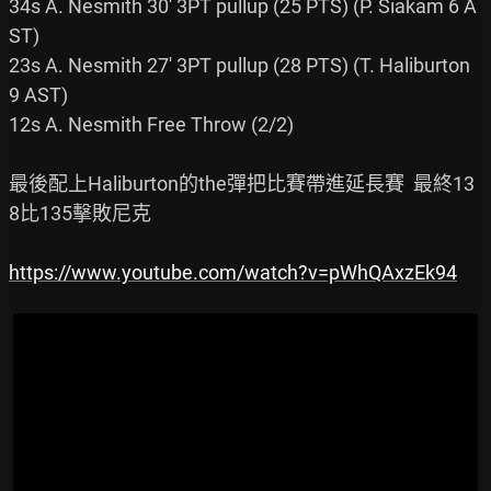
34s A. Nesmith 30' 3PT pullup (25 PTS) (P. Siakam 6 A
ST)

23s A. Nesmith 27' 3PT pullup (28 PTS) (T. Haliburton 
9 AST)

12s A. Nesmith Free Throw (2/2)

最後配上Haliburton的the彈把比賽帶進延長賽  最終13
8比135擊敗尼克

https://www.youtube.com/watch?v=pWhQAxzEk94