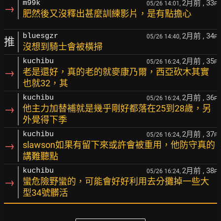
2月前
, 33
m99k
05/26 14:01,
F
→
肥然後又沒釋出甚麼訓練影片，是有點擔心
2月前
, 34
bluesgzr
05/26 14:40,
F
推
沒想到騎士會被橫掃
2月前
, 35
kuchibu
05/26 16:24,
F
→
老是還好，真的老的就麥康乃爾，西亞砍木其實
也就32，其
2月前
, 36
kuchibu
05/26 16:24,
F
→
他主力加替補就是幾乎剛好都落在25到28歲，另
外覺得下季
2月前
, 37
kuchibu
05/26 16:24,
F
→
slawson如果有留下來或許會被重用，他防守真的
講難聽點
2月前
, 38
kuchibu
05/26 16:24,
F
→
蠻危險野蠻的，可能會好好利用去分攤掉一些大
型34號髒活