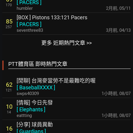
[
PACERS
]
170
humbler
2月前
,
05/11
[BOX ] Pistons 133:121 Pacers
85
[
PACERS
]
257
seventhree83
3月前
,
04/13
更多 近期熱門文章 >>
PTT體育區 即時熱門文章
[閒聊] 台灣麥當勞不是最難吃的喔
62
[
BaseballXXXX
]
121
swps40309
1小時前
,
08/07
[情報] 今日先發
10
[
Elephants
]
14
eattting
1小時前
,
08/07
[分享] 球員異動
16
[
Guardians
]