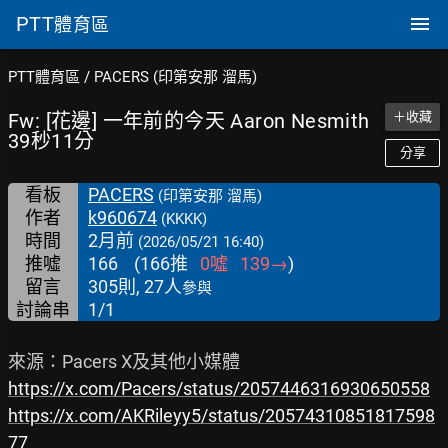
PTT
體育區
PTT體育區
/
PACERS (印第安那 溜馬)
Fw: [花邊] 一年前的今天 Aaron Nesmith
＋收藏
39秒11分
分享
看板
PACERS
(印第安那 溜馬)
作者
k960674
(KKKK)
時間
2月前
(2026/05/21 16:40)
推噓
166
(
166
推
0
噓
139
→
)
留言
305則, 27人
參與
討論串
1/1
https://x.com/Pacers/status/2057446316930650558
https://x.com/AKRileyy5/status/20574310851817598
77