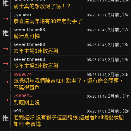
2月前
, 25
seventhree83
05/26 09:27,
F
推
騎士真的想放假了嗎！？
2月前
, 26
jyunwei
05/26 10:31,
F
→
恭喜這兩年還有30年老對手了
2月前
, 27
seventhree83
05/26 10:45,
F
推
騎迷真可憐
2月前
, 28
seventhree83
05/26 10:45,
F
→
去年主場3連敗掰掰
2月前
, 29
seventhree83
05/26 10:45,
F
→
今年主場2連敗掰掰
2月前
, 30
k960674
05/26 11:48,
F
→
感覺明年我們陣容就有點老了，還有磨合問題，
不曉得窗戶
2月前
, 31
k960674
05/26 11:48,
F
→
到底關上沒
2月前
, 32
m99k
05/26 14:01,
F
推
老到還好 沒有鬍子這麼誇張 還是看hali傷後狀態
如何 老實講