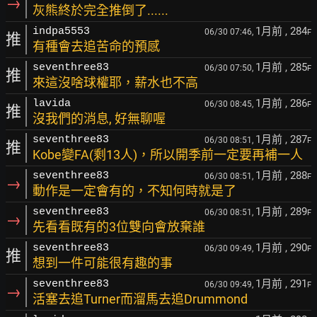
→
灰熊終於完全推倒了......
1月前
, 284
indpa5553
06/30 07:46,
F
推
有種會去追苦命的預感
1月前
, 285
seventhree83
06/30 07:50,
F
推
來這沒啥球權耶，薪水也不高
1月前
, 286
lavida
06/30 08:45,
F
推
沒我們的消息, 好無聊喔
1月前
, 287
seventhree83
06/30 08:51,
F
推
Kobe變FA(剩13人)，所以開季前一定要再補一人
1月前
, 288
seventhree83
06/30 08:51,
F
→
動作是一定會有的，不知何時就是了
1月前
, 289
seventhree83
06/30 08:51,
F
→
先看看既有的3位雙向會放棄誰
1月前
, 290
seventhree83
06/30 09:49,
F
推
想到一件可能很有趣的事
1月前
, 291
seventhree83
06/30 09:49,
F
→
活塞去追Turner而溜馬去追Drummond