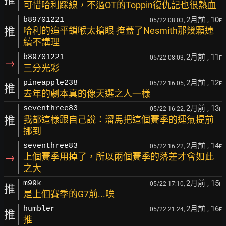
可惜哈利踩線，不過OT的Toppin復仇記也很熱血
2月前
, 10
b89701221
05/22 08:03,
F
推
哈利的追平鎖喉太搶眼 掩蓋了Nesmith那幾顆連
續不講理
2月前
, 11
b89701221
05/22 08:03,
F
→
三分光彩
2月前
, 12
pineapple238
05/22 16:05,
F
推
去年的劇本真的像天選之人一樣
2月前
, 13
seventhree83
05/22 16:22,
F
推
我都這樣跟自己說：溜馬把這個賽季的運氣提前
挪到
2月前
, 14
seventhree83
05/22 16:22,
F
→
上個賽季用掉了，所以兩個賽季的落差才會如此
之大
2月前
, 15
m99k
05/22 17:10,
F
推
是上個賽季的G7前...唉
2月前
, 16
humbler
05/22 21:24,
F
推
推