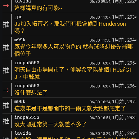
1月前
, 292
lavida
06/30 09:54,
F
→
這樣講真的有可能~
1月前
, 293
jpd
06/30 11:07,
F
推
Ja加入拓荒者，那我們有機會偷到Henderson
嗎？
1月前
, 294
m99k
06/30 11:50,
F
推
感覺今年蠻多人可以物色的 就看球隊想優先補哪
個位子
1月前
, 295
indpa5553
06/30 16:07,
F
推
明天自由市場開市了，側翼希望能補個THJ或GT
J，中鋒就
1月前
, 296
indpa5553
06/30 16:07,
F
→
沒什麼想法了
1月前
, 297
m99k
06/30 16:24,
F
推
這幾年是不是都開市的一兩天就大致都底定了
1月前
, 298
indpa5553
06/30 16:51,
F
推
沒大咖通常第一天就差不多了
1月前
, 299
lavida
06/30 18:29,
F