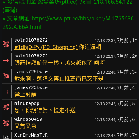
※ 發信站: 批踢踢實業坊(ptt.cc), 來自: 218.166.64.122 
(臺灣)

※ 文章網址: 
https://www.ptt.cc/bbs/biker/M.1765636
292.A.66A.html
7月前
, 1
sola01078272
12/13 22:37,
F
噓
#1dhjO-Py (PC_Shopping)
你這邏輯
7月前
, 2
sola01078272
12/13 22:37,
F
→
跟羅技護航仔一樣，越來越像了 呵呵
7月前
, 3
james725twtw
12/13 22:40,
F
噓
還來啊，選購文禁止推薦而已又不是
7月前
, 4
james725twtw
12/13 22:40,
F
→
禁止討論
7月前
, 5
minutepop
12/13 22:42,
F
噓
恩，你說得對。慢走不送
7月前
, 6
windsp0419
12/13 22:46,
F
噓
又氣又急
7月前
, 7
XtrEmeMasTeR
12/13 22:47,
F
推