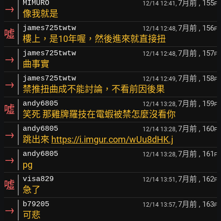
7月前
, 155
MIMURO
12/14 12:41,
F
→
像我就是
7月前
, 156
james725twtw
12/14 12:48,
F
噓
樓上，是10年喔，然後進來就直接扭
7月前
, 157
james725twtw
12/14 12:48,
F
→
曲事實
7月前
, 158
james725twtw
12/14 12:49,
F
→
禁推扭曲成不能討論，不看前因後果
7月前
, 159
andy6805
12/14 13:28,
F
噓
笑死 那雞牌羅技在電蝦被禁怎麼沒看你
7月前
, 160
andy6805
12/14 13:28,
F
→
跳出來
https://i.imgur.com/wUu8dHK.j
7月前
, 161
andy6805
12/14 13:28,
F
→
pg
7月前
, 162
visa829
12/14 13:51,
F
噓
急了
7月前
, 163
b79205
12/14 13:57,
F
→
可悲