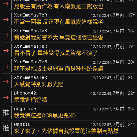
12/13 22:47,
F
→
見版主有所作為 有人嘲諷是三陽版也
7月前
, 17
XtrEmeMasTeR
12/13 22:47,
F
→
不當一回事 反正現在風氣變這樣說老
7月前
, 18
XtrEmeMasTeR
12/13 22:47,
F
→
實話對我影響不大 畢竟這個版已經愛
7月前
, 19
XtrEmeMasTeR
12/13 22:47,
F
→
看不看了 單純覺得就是演都不演了
7月前
, 20
XtrEmeMasTeR
12/13 22:47,
F
→
我不是指版主是網軍 而是種種跡象讓
7月前
, 21
XtrEmeMasTeR
12/13 22:47,
F
→
人感覺特別討厭光陽
7月前
, 22
phenom42
12/13 22:48,
F
→
乖乖進桶好嗎
7月前
, 23
gogorice
12/13 22:57,
F
推
我覺得這邊GGR黑更兇XD
7月前
, 24
wantsu
12/13 22:57,
F
推
來了來了，先佔據自我設置的道德制高點然