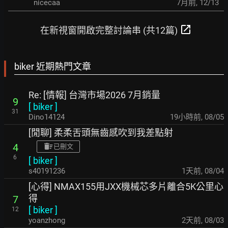
nicecaa
7月前
,
12/13
open_in_new
在新視窗開啟完整討論串 (共12篇)
biker 近期熱門文章
Re: [情報] 台灣市場2026 7月銷量
9
[
biker
]
31
Dino14124
19小時前
,
08/05
[閒聊] 柔柔舌頭無齒感吹到我差點射
4
已刪文
6
[
biker
]
s40191236
1天前
,
08/04
[心得] NMAX155用JXX機械芯多片離合5K公里心
得
7
[
biker
]
12
yoanzhong
2天前
,
08/03