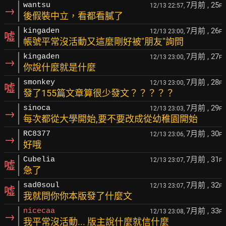
7月前
, 25
wantsu
12/13 22:57,
F
→
後假裝中立，看都看膩了
7月前
, 26
kingaden
12/13 23:00,
F
噓
帳號平常沒活動又這麼剛好被"朋友"詢問
7月前
, 27
kingaden
12/13 23:00,
F
→
你說什麼就是什麼
7月前
, 28
smonkey
12/13 23:00,
F
噓
發了155篇文章算很少發文？？？？？
7月前
, 29
sinoca
12/13 23:03,
F
→
每次都從大學開始,要不要改成從幼稚園開始
7月前
, 30
RC8377
12/13 23:06,
F
→
好哦
7月前
, 31
Cubelia
12/13 23:07,
F
噓
急了
7月前
, 32
sad0soul
12/13 23:07,
F
噓
我就問你你本版發了什麼文
7月前
, 33
nicecaa
12/13 23:08,
F
→
我平常沒活動... 版主說什麼就信什麼