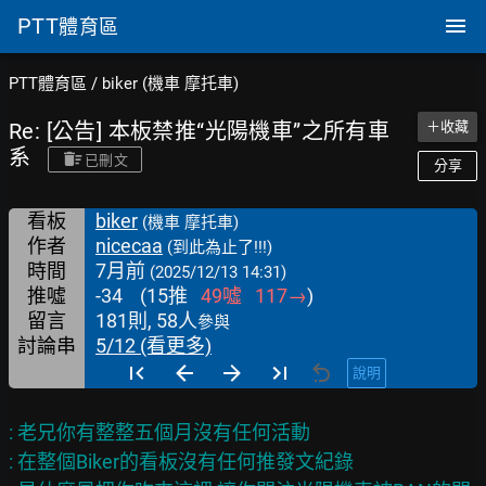
PTT
體育區
PTT體育區
/
biker (機車 摩托車)
Re: [公告] 本板禁推“光陽機車”之所有車
＋收藏
系
已刪文
分享
看板
biker
(機車 摩托車)
作者
nicecaa
(到此為止了!!!)
時間
7月前
(2025/12/13 14:31)
推噓
-34
(
15
推
49
噓
117
→
)
留言
181則, 58人
參與
討論串
5/12 (看更多)
說明
: 老兄你有整整五個月沒有任何活動

: 在整個Biker的看板沒有任何推發文紀錄
