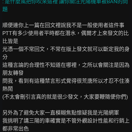
: 是什麼風把你吹來這裡 讓你關注光陽機車被BAN的問
順便連你上一篇在回文裡說我不是一般使用者這件事

PTT有多少使用者平時都在潛水，偶爾才上來發文的比
比皆是

光憑一個不常回文，不常在版上發文就可以斷定我的身
分

這種言論的合理性不知道在哪裡，之所以會關注是因為
朋友轉發

問我，看到有這種禁言形式覺得很荒唐所以才忍不住湊
熱鬧

(不太會刪引言真的就是很少發文，大家要鞭隨便你們)

另外為了避免大家一直模糊焦點懷疑我是光陽網軍

我挑明了講三陽的車確實是不管外觀設計性能和行銷上
都非常出色
