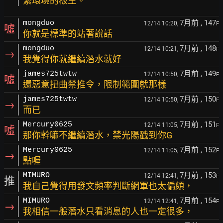
繫環境的板主。
7月前
, 147
mongduo
12/14 10:20,
F
噓
你就是標準的站著說話
7月前
, 148
mongduo
12/14 10:21,
F
→
我覺得你就繼續潛水就好
7月前
, 149
james725twtw
12/14 10:50,
F
噓
還惡意扭曲禁推令，限制範圍就那樣
7月前
, 150
james725twtw
12/14 10:50,
F
→
而已
7月前
, 151
Mercury0625
12/14 11:05,
F
噓
那你幹嘛不繼續潛水，禁光陽戳到你G
7月前
, 152
Mercury0625
12/14 11:05,
F
→
點喔
7月前
, 153
MIMURO
12/14 12:41,
F
推
我自己覺得用發文頻率判斷網軍也太偏頗，
7月前
, 154
MIMURO
12/14 12:41,
F
→
我相信一般潛水只看消息的人也一定很多，