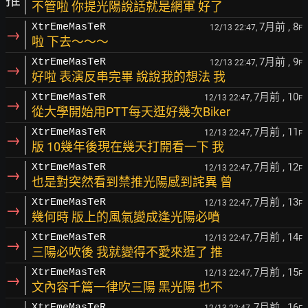
不管啦 你提光陽說話就是網軍 好了
7月前
, 8
XtrEmeMasTeR
12/13 22:47,
F
→
啦 下去～～～
7月前
, 9
XtrEmeMasTeR
12/13 22:47,
F
→
好啦 表演反串完畢 說說我的想法 我
7月前
, 10
XtrEmeMasTeR
12/13 22:47,
F
→
從大學開始用PTT每天逛好幾次Biker
7月前
, 11
XtrEmeMasTeR
12/13 22:47,
F
→
版 10幾年後現在幾天打開看一下 我
7月前
, 12
XtrEmeMasTeR
12/13 22:47,
F
→
也是對突然看到禁推光陽感到詫異 曾
7月前
, 13
XtrEmeMasTeR
12/13 22:47,
F
→
幾何時 版上的風氣變成逢光陽必噴
7月前
, 14
XtrEmeMasTeR
12/13 22:47,
F
→
三陽必吹後 我就變得不愛來逛了 推
7月前
, 15
XtrEmeMasTeR
12/13 22:47,
F
→
文內容千篇一律吹三陽 黑光陽 也不
7月前
, 16
XtrEmeMasTeR