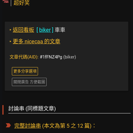
超好笑
‣
返回看板
[
biker
]
車車
‣
更多 nicecaa 的文章
文章代碼(AID):
#1fFNZ4Pg
(biker)
更多分享選項
關閉廣告 方便截圖
討論串 (同標題文章)
完整討論串
(本文為第 5 之 12 篇)：