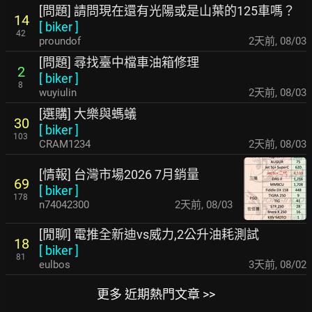
[問題] 請問現在還有光陽或是山葉的125車嗎？
14
[
biker
]
42
proundof
2天前
,
08/03
[問題] 尋找臺中檔車油箱修理
2
[
biker
]
8
wuyiulin
2天前
,
08/03
[選購] 大樂與螞蟻
30
[
biker
]
103
CRAM1234
2天前
,
08/03
[情報] 台灣市場2026 7月銷量
69
[
biker
]
178
n74042300
2天前
,
08/03
[閒聊] 電推全新迪vs威力,2公升油耗測試
18
[
biker
]
81
eulbos
3天前
,
08/02
更多 近期熱門文章 >>