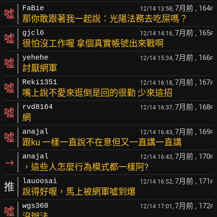
7月前
, 164
FaBie
12/14 13:58,
F
噓
那你敢跟著我一起說：光陽法務去吃屎嗎？
7月前
, 165
gjcl6
12/14 14:16,
F
噓
很怕沒工作喔 拿個真實帳號出來戰啊
7月前
, 166
yehehe
12/14 15:34,
F
噓
討厭網軍
7月前
, 167
Reki1351
12/14 16:18,
F
噓
嘴上說不愛來逛倒是回的很勤 少來這招
7月前
, 168
rvd8164
12/14 16:37,
F
噓
網
7月前
, 169
anajal
12/14 16:43,
F
噓
跟ku 一樣一直說不在意但又一直講一直講
7月前
, 170
anajal
12/14 16:43,
F
→
，這些人怎麼行為模式都一樣阿?
7月前
, 171
lauoosai
12/14 16:52,
F
推
說得好喔，馬上被網軍噓到爆
7月前
, 172
wgs360
12/14 17:01,
F
噓
沒辦法