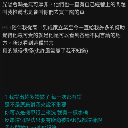
光陽會輸是無可厚非，他們也一直有自己經營上的問題

叫我推薦也是會叫你們去買三陽的車

PTT陪伴我從高中到成家立業至今一直給我許多的幫助

覺得他最可貴的就是他是可以看到各種不同言論的地
方，所以看到這種禁言

真的覺得很怪(也許風氣變了我不知道)

: 1.我提出超多證據了 每一次都有提

: 是不是原廠對我來說不重要

: 你可以是機車行上來洗 我有一樣水桶

: 反串這個說法只要有廠商被BAN就都這樣說

: 我有開放Biker的IP紀錄
