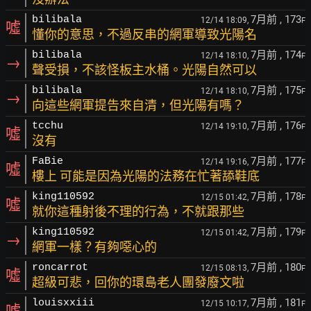
7月前
, 173
bilibala
12/14 18:09,
F
噓
懂你的意思，不過反串的網軍導致光陽名
7月前
, 174
bilibala
12/14 18:10,
F
→
聲受損，不該怪板主水桶。光陽自然可以
7月前
, 175
bilibala
12/14 18:10,
F
→
向這些網軍提告來自清，但光陽有嗎？
7月前
, 176
tcchu
12/14 19:10,
F
噓
沒有
7月前
, 177
FaBie
12/14 19:16,
F
噓
樓上 可能是因為光陽的法務在忙著舔鞋底
7月前
, 178
king110592
12/15 01:42,
F
噓
就你這種射後不理的行為，不就跟那些
7月前
, 179
king110592
12/15 01:42,
F
→
網軍一樣？有夠噁心的
7月前
, 180
roncarrot
12/15 08:13,
F
噓
超級可悲，回你的環島老人團發廢文啦
7月前
, 181
louisxxiii
12/15 10:17,
F
噓