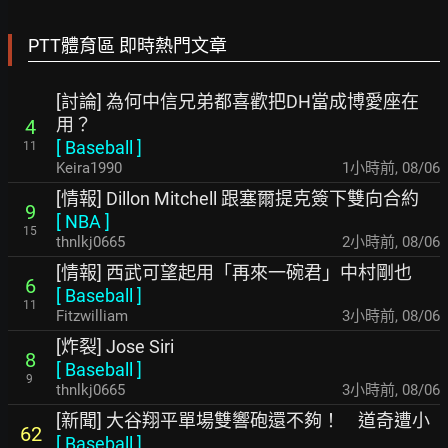
PTT體育區 即時熱門文章
[討論] 為何中信兄弟都喜歡把DH當成博愛座在
用？
4
[
Baseball
]
11
Keira1990
1小時前
,
08/06
[情報] Dillon Mitchell 跟塞爾提克簽下雙向合約
9
[
NBA
]
15
thnlkj0665
2小時前
,
08/06
[情報] 西武可望起用「再來一碗君」中村剛也
6
[
Baseball
]
11
Fitzwilliam
3小時前
,
08/06
[炸裂] Jose Siri
8
[
Baseball
]
9
thnlkj0665
3小時前
,
08/06
[新聞] 大谷翔平單場雙響砲還不夠！ 道奇遭小
62
[
Baseball
]