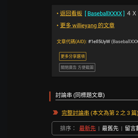
‣
返回看板
[
BaseballXXXX
]
４Ｘ
‣
更多 willieyang 的文章
文章代碼(AID):
#1eIl5UyW
(BaseballXX
更多分享選項
關閉廣告 方便截圖
討論串 (同標題文章)
完整討論串
(本文為第 2 之 3 篇
排序：
最新先
|
最舊先
|
留言