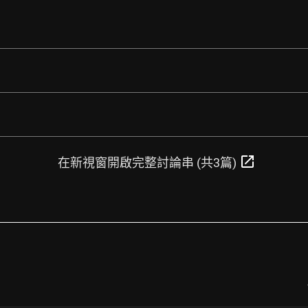
open_in_new
在新視窗開啟完整討論串 (共3篇)