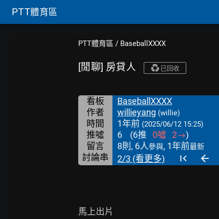
PTT
體育區
PTT體育區
/
BaseballXXXX
[閒聊] 房貸人
已回收
看板
BaseballXXXX
作者
willieyang
(willie)
時間
1年前
(2025/06/12 15:25)
推噓
6
(
6
推
0
噓
2
→
)
留言
8則, 6人
, 1年前
參與
最新
討論串
2/3 (看更多)
馬上出片
