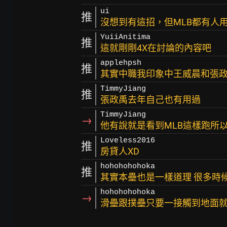
ui
推
沒想到有這招，但MLB都有人
YuiiAnitima
推
這就剛剛4X在討論的內容吧
applehpsh
推
其實中職我印象中王威晨和張
TimmyJiang
推
張政禹去年自己也有用過
TimmyJiang
→
他有說就是看到MLB這樣跑所
Loveless2016
推
房貸人XD
hohohohohoka
推
其實本壘也是一樣道理 很多時
hohohohohoka
→
滑壘跟撲壘只要一接觸到地面