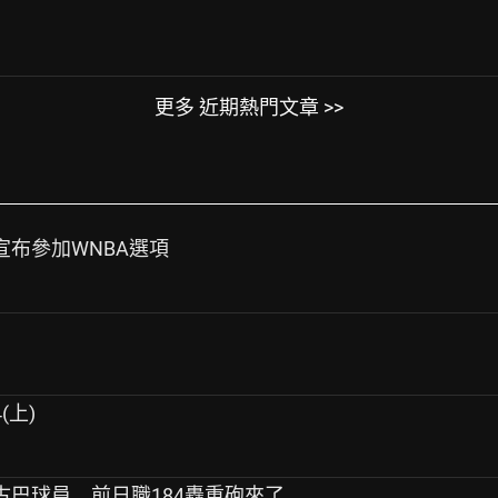
更多 近期熱門文章 >>
edom宣布參加WNBA選項
(上)
名古巴球員 前日職184轟重砲來了