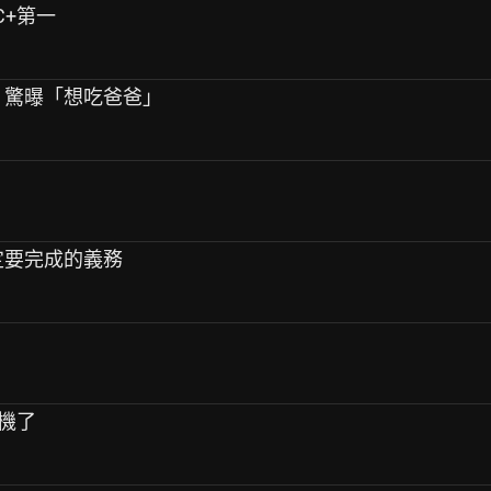
C+第一
劃 驚曝「想吃爸爸」
一定要完成的義務
停機了