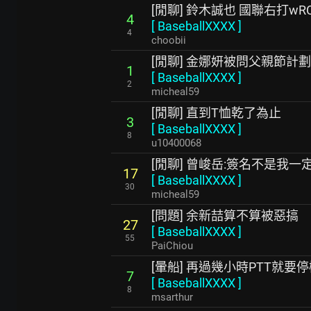
[閒聊] 鈴木誠也 國聯右打wR
4
[
BaseballXXXX
]
4
choobii
[閒聊] 金娜妍被問父親節計
1
[
BaseballXXXX
]
2
micheal59
[閒聊] 直到T恤乾了為止
3
[
BaseballXXXX
]
8
u10400068
[閒聊] 曾峻岳:簽名不是我
17
[
BaseballXXXX
]
30
micheal59
[問題] 余新喆算不算被惡搞
27
[
BaseballXXXX
]
55
PaiChiou
[暈船] 再過幾小時PTT就要
7
[
BaseballXXXX
]
8
msarthur