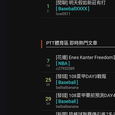
[閒聊] 明天假如新莊有打
1
[
BaseballXXXX
]
2
low0511
PTT體育區 即時熱門文章
[花邊] Enes Kanter Fre
7
[
NBA
]
14
c27932589
[發錢] 108夏甲DAY3戰報
25
[
Baseball
]
29
balbalbanana
[發錢] 108夏甲賽前預測DAY4
29
[
Baseball
]
34
balbalbanana
[新聞] 陸棒球聯賽傳引進7