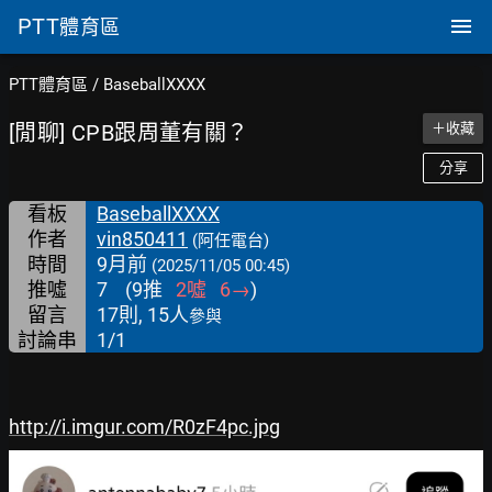
PTT
體育區
PTT體育區
/
BaseballXXXX
[閒聊] CPB跟周董有關？
＋收藏
分享
看板
BaseballXXXX
作者
vin850411
(阿任電台)
時間
9月前
(2025/11/05 00:45)
推噓
7
(
9
推
2
噓
6
→
)
留言
17則, 15人
參與
討論串
1/1
http://i.imgur.com/R0zF4pc.jpg