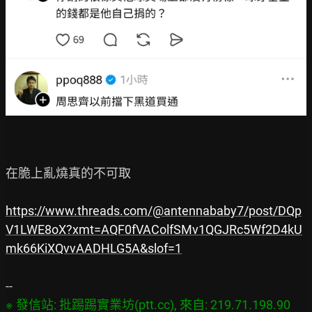
在脆上亂燒真的不可取

https://www.threads.com/@antennababy7/post/DQp
V1LWE8oX?xmt=AQF0fVAColfSMv1QGJRc5Wf2D4kU
mk66KiXQvvAADHLG5A&slof=1
※ 發信站: 批踢踢實業坊(ptt.cc), 來自: 219.71.198.90 