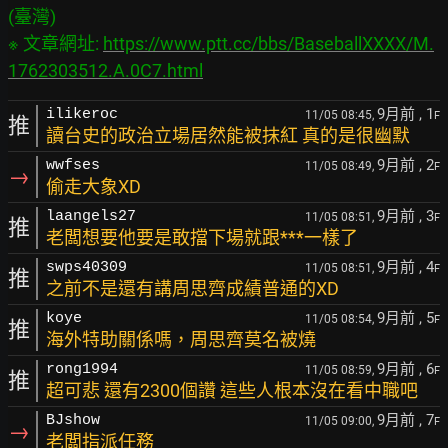
(臺灣)

※ 文章網址: 
https://www.ptt.cc/bbs/BaseballXXXX/M.
1762303512.A.0C7.html
9月前
, 1
ilikeroc
11/05 08:45,
F
推
讀台史的政治立場居然能被抹紅 真的是很幽默
9月前
, 2
wwfses
11/05 08:49,
F
→
偷走大象XD
9月前
, 3
laangels27
11/05 08:51,
F
推
老闆想要他要是敢擋下場就跟***一樣了
9月前
, 4
swps40309
11/05 08:51,
F
推
之前不是還有講周思齊成績普通的XD
9月前
, 5
koye
11/05 08:54,
F
推
海外特助關係嗎，周思齊莫名被燒
9月前
, 6
rong1994
11/05 08:59,
F
推
超可悲 還有2300個讚 這些人根本沒在看中職吧
9月前
, 7
BJshow
11/05 09:00,
F
→
老闆指派任務