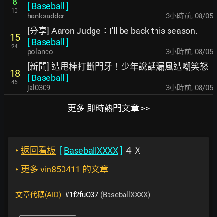
8
[
Baseball
]
10
hanksadder
3小時前
,
08/05
[分享] Aaron Judge：I'll be back this season.
15
[
Baseball
]
24
polanco
3小時前
,
08/05
[新聞] 遭甩棒打斷門牙！少年說話漏風遭嘲笑怒
18
[
Baseball
]
46
jal0309
3小時前
,
08/05
更多 即時熱門文章 >>
‣
返回看板
[
BaseballXXXX
]
４Ｘ
‣
更多 vin850411 的文章
文章代碼(AID):
#1f2fuO37
(BaseballXXXX)