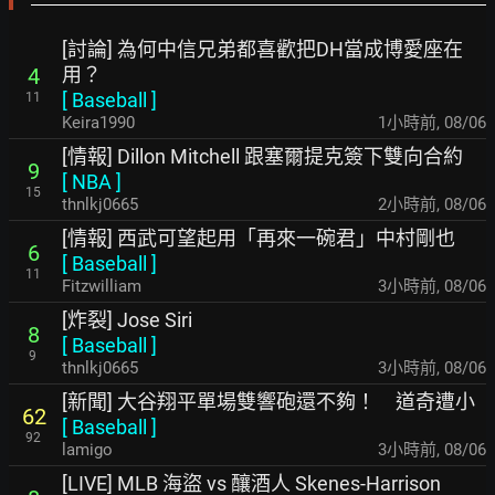
[討論] 為何中信兄弟都喜歡把DH當成博愛座在
用？
4
[
Baseball
]
11
Keira1990
1小時前
,
08/06
[情報] Dillon Mitchell 跟塞爾提克簽下雙向合約
9
[
NBA
]
15
thnlkj0665
2小時前
,
08/06
[情報] 西武可望起用「再來一碗君」中村剛也
6
[
Baseball
]
11
Fitzwilliam
3小時前
,
08/06
[炸裂] Jose Siri
8
[
Baseball
]
9
thnlkj0665
3小時前
,
08/06
[新聞] 大谷翔平單場雙響砲還不夠！ 道奇遭小
62
[
Baseball
]
92
lamigo
3小時前
,
08/06
[LIVE] MLB 海盜 vs 釀酒人 Skenes-Harrison