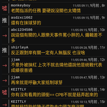
9月前
, 8
monkeyboy
11/05 09:11,
F
噓
老闆指派的任務 要硬說沒關也太矯情
9月前
, 9
asdzxc1662
11/05 09:15,
F
推
還有在抹球芽的
9月前
, 10
abc1234586
11/05 09:15,
F
→
說這個有關的人跟樂天事件罵小胖的人 邏輯差不
多
9月前
, 11
shirleyA
11/05 09:28,
F
推
反正跟對岸有關一定有人無腦反 也沒啥
9月前
, 12
jjam
11/05 09:46,
F
→
不意外被抹紅 上次不就去燒他還說他是統戰代表
成績很普通
9月前
, 13
jjam
11/05 09:47,
F
→
再來就是呼籲大家抵制球芽
9月前
, 14
KEITTLY
11/05 10:12,
F
噓
你有沒有看周的頭銜== CPB不就是菇弄起來的
9月前
, 15
KEITTLY
11/05 10:13,
F
→
周就菇特助前陣子還跑去中國怎麼沒關