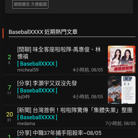
關閉廣告 方便截圖
BaseballXXXX 近期熱門文章
[閒聊] 味全客座啦啦隊-禹惠俊、林
憓禛
2
[
BaseballXXXX
]
5
micheal59
4小時前
,
08/05
[分享] 李灝宇又双沒先發
7
[
BaseballXXXX
]
11
lsj049
4小時前
,
08/05
[新聞] 台灣首例！啦啦隊驚傳「集體失業」整團
20
[
BaseballXXXX
]
31
medama
7小時前
,
08/05
[分享] 中職37年捕手阻殺率~08/05
1